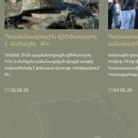
Պայմանագրային զինծառայող
Հայաստան
է մահացել․ ՔԿ...
ամառային
Հունիսի 26-ին պայմանագրային զինծառայող
Ամառային զոր
Ռ.Խ.-ի մահվան արձանագրված դեպքի առթիվ
հունիսի 29-ից 
նախաձեռնվել է քրեական վարույթ․ տեղեկացնում
համապատասխան 
են ...
Կառավարության
26.06.26
04.06.26