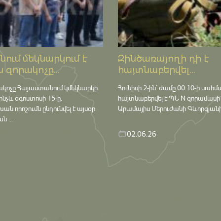
ում մեկնարկում է
Զինծառայողի դի է
 զորակոչը...
հայտնաբերվել...
ակոչը Հայաստանում կմեկնարկի
Հունիսի 2-ին՝ ժամը 00:10-ի սահմ
մինչև օգոստոսի 15-ը․
հայտնաբերվել է ՊՆ N զորամասի
որոշումն ընդունվել է այսօր
Արամայիս Մերուժանի Գևորգյանի դ
 ...
02.06.26