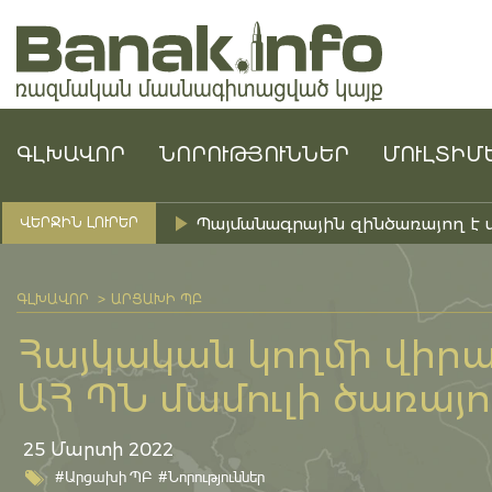
ԳԼԽԱՎՈՐ
ՆՈՐՈՒԹՅՈՒՆՆԵՐ
ՄՈՒԼՏԻՄ
Պայմանագրային զինծառայող է 
ՎԵՐՋԻՆ ԼՈՒՐԵՐ
ԳԼԽԱՎՈՐ
ԱՐՑԱԽԻ ՊԲ
Հայկական կողմի վիրավ
ԱՀ ՊՆ մամուլի ծառայու
25 Մարտի 2022
#Արցախի ՊԲ
#Նորություններ