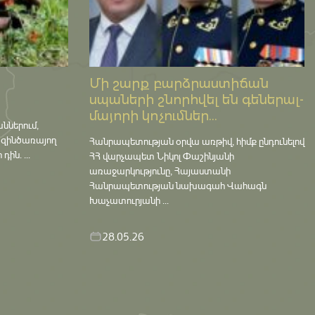
Մի շարք բարձրաստիճան
սպաների շնորհվել են գեներալ-
մայորի կոչումներ...
աններում,
 զինծառայող
Հանրապետության օրվա առթիվ, հիմք ընդունելով
ին. ...
ՀՀ վարչապետ Նիկոլ Փաշինյանի
առաջարկությունը, Հայաստանի
Հանրապետության նախագահ Վահագն
Խաչատուրյանի ...
28.05.26