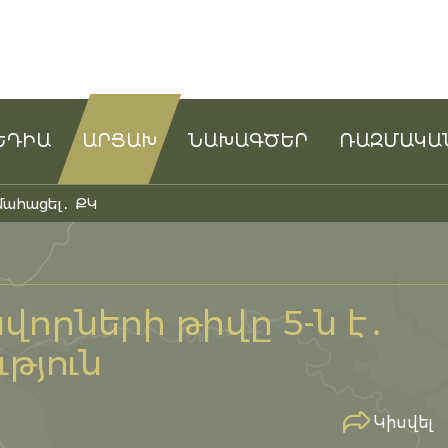
ԵԴԻԱ
ԱՐՑԱԽ
ՆԱԽԱԳԾԵՐ
ՌԱԶՄԱԿԱ
մահացել․ ՔԿ
որների թիվը 5-ն է․
թյուն
Կիսվել