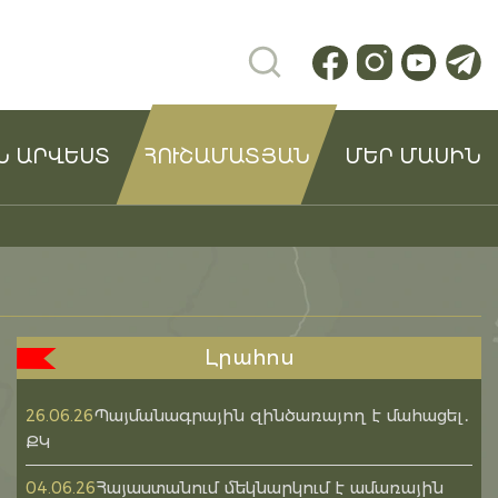
Ն ԱՐՎԵՍՏ
ՀՈՒՇԱՄԱՏՅԱՆ
ՄԵՐ ՄԱՍԻՆ
Լրահոս
Պայմանագրային զինծառայող է մահացել․
26.06.26
ՔԿ
Հայաստանում մեկնարկում է ամառային
04.06.26