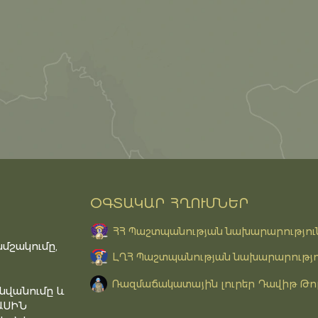
ՕԳՏԱԿԱՐ ՀՂՈՒՄՆԵՐ
ՀՀ Պաշտպանության նախարարությու
մշակումը,
ԼՂՀ Պաշտպանության նախարարությո
Ռազմաճակատային լուրեր Դավիթ Թո
նվանումը և
ԱՍԻՆ