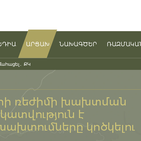
ԵԴԻԱ
ԱՐՑԱԽ
ՆԱԽԱԳԾԵՐ
ՌԱԶՄԱԿԱ
մահացել․ ՔԿ
րի ռեժիմի խախտման
ատվություն է
ախտումները կոծկելու