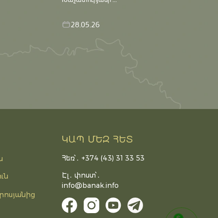
28.05.26
ԿԱՊ ՄԵԶ ՀԵՏ
Հեռ՝․ +374 (43) 31 33 53
ն
Էլ․ փոստ՝․
ւն
info@banak.info
րոսյանից