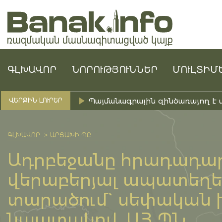
ԳԼԽԱՎՈՐ
ՆՈՐՈՒԹՅՈՒՆՆԵՐ
ՄՈՒԼՏԻՄ
Պայմանագրային զինծառայող է 
ՎԵՐՋԻՆ ԼՈՒՐԵՐ
ԳԼԽԱՎՈՐ
ԱՐՑԱԽԻ ՊԲ
Ադրբեջանը հրադադա
վերաբերյալ ապատեղեկ
տարածում` սեփական խ
նպատակով. ԱՀ ՊՆ