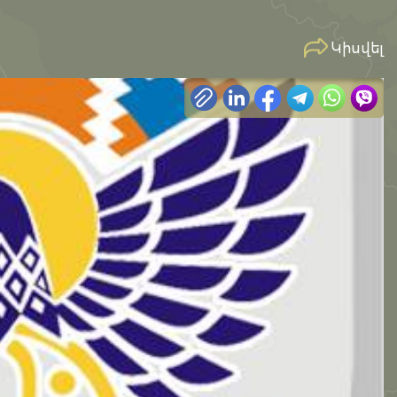
Կիսվել