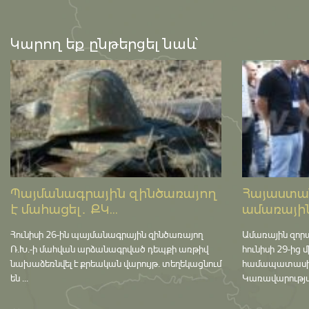
Կարող եք ընթերցել նաև՝
Պայմանագրային զինծառայող
Հայաստան
է մահացել․ ՔԿ...
ամառային
Հունիսի 26-ին պայմանագրային զինծառայող
Ամառային զոր
Ռ.Խ.-ի մահվան արձանագրված դեպքի առթիվ
հունիսի 29-ից 
նախաձեռնվել է քրեական վարույթ․ տեղեկացնում
համապատասխան 
են ...
Կառավարության