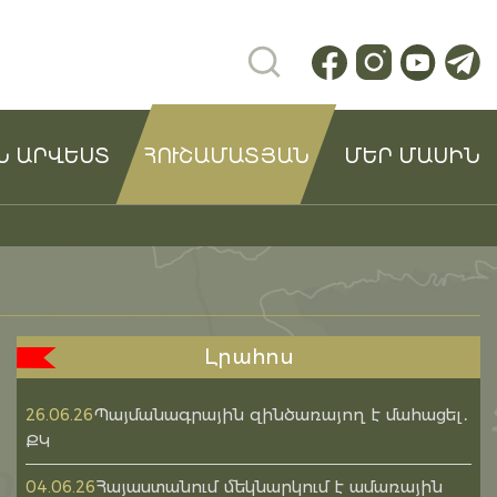
Ն ԱՐՎԵՍՏ
ՀՈՒՇԱՄԱՏՅԱՆ
ՄԵՐ ՄԱՍԻՆ
Լրահոս
Պայմանագրային զինծառայող է մահացել․
26.06.26
ՔԿ
Հայաստանում մեկնարկում է ամառային
04.06.26