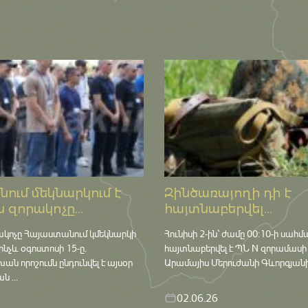
ում մեկնարկում է
Զինծառայողի դի է
 զորակոչը...
հայտնաբերվել...
ակոչը Հայաստանում կմեկնարկի
Հունիսի 2-ին՝ ժամը 00:10-ի սահմ
մինչև օգոստոսի 15-ը․
հայտնաբերվել է ՊՆ N զորամասի
որոշումն ընդունվել է այսօր
Արամայիս Մերուժանի Գևորգյանի դ
 ...
02.06.26