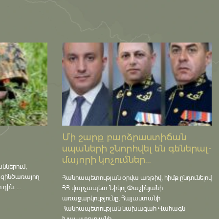
Մի շարք բարձրաստիճան
սպաների շնորհվել են գեներալ-
մայորի կոչումներ...
աններում,
 զինծառայող
Հանրապետության օրվա առթիվ, հիմք ընդունելով
ին. ...
ՀՀ վարչապետ Նիկոլ Փաշինյանի
առաջարկությունը, Հայաստանի
Հանրապետության նախագահ Վահագն
Խաչատուրյանի ...