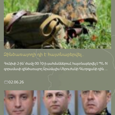
Զինծառայողի դի է հայտնաբերվել...
Հունիսի 2-ին՝ ժամը 00:10-ի սահմաններում, հայտնաբերվել է ՊՆ N
զորամասի զինծառայող Արամայիս Մերուժանի Գևորգյանի դին. ...
02.06.26