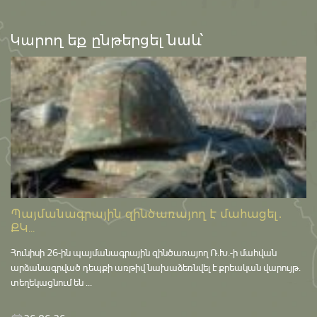
Կարող եք ընթերցել նաև՝
Պայմանագրային զինծառայող է մահացել․
ՔԿ...
Հունիսի 26-ին պայմանագրային զինծառայող Ռ.Խ.-ի մահվան
արձանագրված դեպքի առթիվ նախաձեռնվել է քրեական վարույթ․
տեղեկացնում են ...