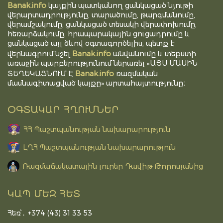
Banak.info
կայքին պատկանող ցանկացած նյութի
վերարտադրությունը, տարածումը, թարգմանումը,
վերամշակումը, ցանկացած տեսակի վերափոխումը,
հեռարձակումը, հրապարակային ցուցադրումը և
ցանկացած այլ ձևով օգտագործելիս, պետք է
Banak.info
վերնագրում նշել
անվանումը և տեքստի
առաջին պարբերությունում ներառել «ԱՅՍ ՄԱՍԻՆ
Banak.info
ՏԵՂԵԿԱՑՆՈՒՄ Է
ռազմական
մասնագիտացված կայքը» արտահայտությունը։
ՕԳՏԱԿԱՐ ՀՂՈՒՄՆԵՐ
ՀՀ Պաշտպանության նախարարություն
ԼՂՀ Պաշտպանության նախարարություն
Ռազմաճակատային լուրեր Դավիթ Թորոսյանից
ԿԱՊ ՄԵԶ ՀԵՏ
Հեռ՝․ +374 (43) 31 33 53