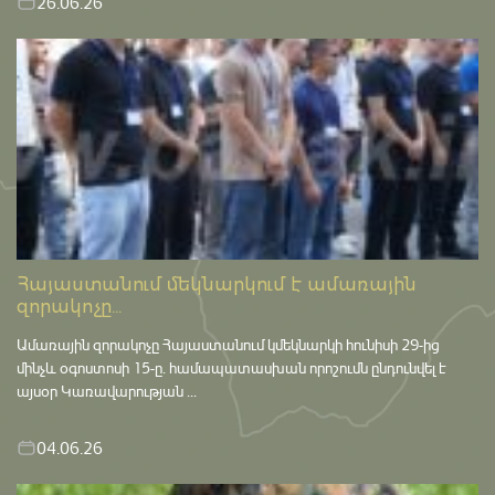
26.06.26
Հայաստանում մեկնարկում է ամառային
զորակոչը...
Ամառային զորակոչը Հայաստանում կմեկնարկի հունիսի 29-ից
մինչև օգոստոսի 15-ը․ համապատասխան որոշումն ընդունվել է
այսօր Կառավարության ...
04.06.26