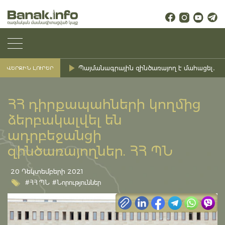
Պայմանագրային զինծառայող է մահացել․ Ք
ՎԵՐՋԻՆ ԼՈՒՐԵՐ
ՀՀ դիրքապահների կողմից
ձերբակալվել են
ադրբեջանցի
զինծառայողներ. ՀՀ ՊՆ
20 Դեկտեմբերի 2021
#ՀՀ ՊՆ
#Նորություններ