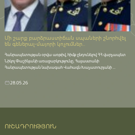
Մի շարք բարձրաստիճան սպաների շնորհվել
են գեներալ-մայորի կոչումներ...
Հանրապետության օրվա առթիվ, հիմք ընդունելով ՀՀ վարչապետ
Նիկոլ Փաշինյանի առաջարկությունը, Հայաստանի
Հանրապետության նախագահ Վահագն Խաչատուրյանի ...
28.05.26
ՈՒՇԱԴՐՈՒԹՅՈՒՆ