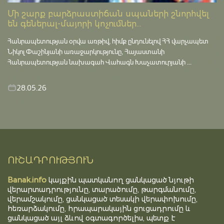
Մի շարք բարձրաստիճան սպաների շնորհվել
են գեներալ-մայորի կոչումներ...
Հանրապետության օրվա առթիվ, հիմք ընդունելով ՀՀ վարչապետ
Նիկոլ Փաշինյանի առաջարկությունը, Հայաստանի
Հանրապետության նախագահ Վահագն Խաչատուրյանի ...
28.05.26
ՈՒՇԱԴՐՈՒԹՅՈՒՆ
Banak.info
կայքին պատկանող ցանկացած նյութի
վերարտադրությունը, տարածումը, թարգմանումը,
վերամշակումը, ցանկացած տեսակի վերափոխումը,
հեռարձակումը, հրապարակային ցուցադրումը և
ցանկացած այլ ձևով օգտագործելիս, պետք է