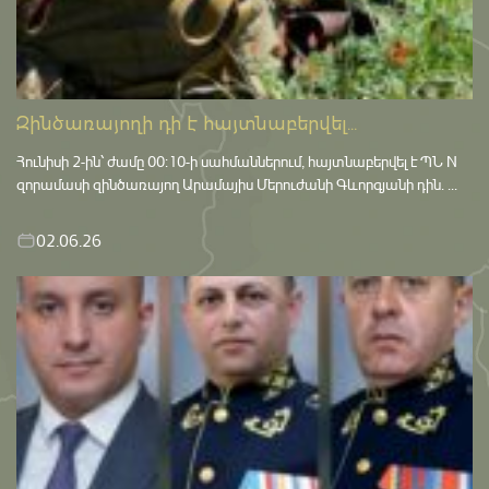
Զինծառայողի դի է հայտնաբերվել...
Հունիսի 2-ին՝ ժամը 00:10-ի սահմաններում, հայտնաբերվել է ՊՆ N
զորամասի զինծառայող Արամայիս Մերուժանի Գևորգյանի դին. ...
02.06.26