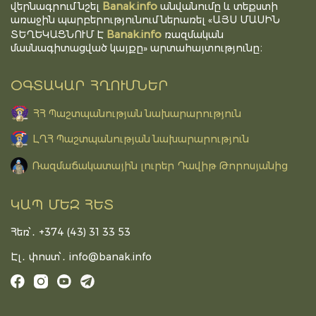
Banak.info
վերնագրում նշել
անվանումը և տեքստի
առաջին պարբերությունում ներառել «ԱՅՍ ՄԱՍԻՆ
Banak.info
ՏԵՂԵԿԱՑՆՈՒՄ Է
ռազմական
մասնագիտացված կայքը» արտահայտությունը։
ՕԳՏԱԿԱՐ ՀՂՈՒՄՆԵՐ
ՀՀ Պաշտպանության նախարարություն
ԼՂՀ Պաշտպանության նախարարություն
Ռազմաճակատային լուրեր Դավիթ Թորոսյանից
ԿԱՊ ՄԵԶ ՀԵՏ
Հեռ՝․ +374 (43) 31 33 53
Էլ․ փոստ՝․
info@banak.info