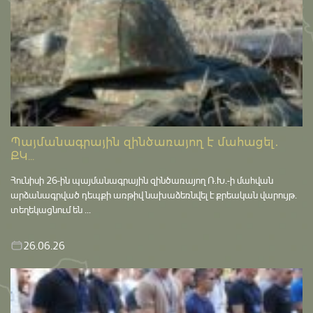
Պայմանագրային զինծառայող է մահացել․
ՔԿ...
Հունիսի 26-ին պայմանագրային զինծառայող Ռ.Խ.-ի մահվան
արձանագրված դեպքի առթիվ նախաձեռնվել է քրեական վարույթ․
տեղեկացնում են ...
26.06.26