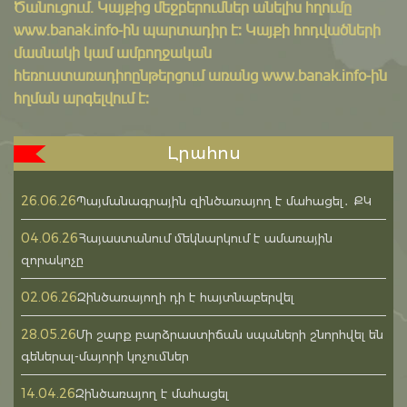
Ծանուցում․ Կայքից մեջբերումներ անելիս հղումը
www.banak.info
-ին պարտադիր է: Կայքի հոդվածների
մասնակի կամ ամբողջական
հեռուստառադիոընթերցում առանց www.banak.info-ին
հղման արգելվում է:
Լրահոս
26.06.26
Պայմանագրային զինծառայող է մահացել․ ՔԿ
04.06.26
Հայաստանում մեկնարկում է ամառային
զորակոչը
02.06.26
Զինծառայողի դի է հայտնաբերվել
28.05.26
Մի շարք բարձրաստիճան սպաների շնորհվել են
գեներալ-մայորի կոչումներ
14.04.26
Զինծառայող է մահացել