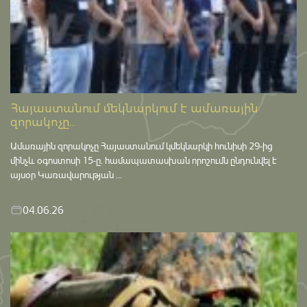
Հայաստանում մեկնարկում է ամառային
զորակոչը...
Ամառային զորակոչը Հայաստանում կմեկնարկի հունիսի 29-ից
մինչև օգոստոսի 15-ը․ համապատասխան որոշումն ընդունվել է
այսօր Կառավարության ...
04.06.26