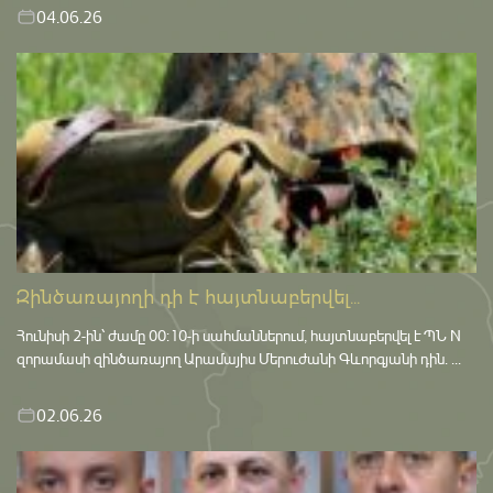
04.06.26
Զինծառայողի դի է հայտնաբերվել...
Հունիսի 2-ին՝ ժամը 00:10-ի սահմաններում, հայտնաբերվել է ՊՆ N
զորամասի զինծառայող Արամայիս Մերուժանի Գևորգյանի դին. ...
02.06.26