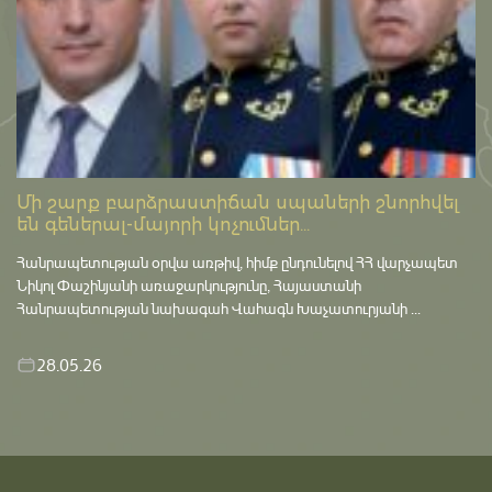
Մի շարք բարձրաստիճան սպաների շնորհվել
են գեներալ-մայորի կոչումներ...
Հանրապետության օրվա առթիվ, հիմք ընդունելով ՀՀ վարչապետ
Նիկոլ Փաշինյանի առաջարկությունը, Հայաստանի
Հանրապետության նախագահ Վահագն Խաչատուրյանի ...
28.05.26