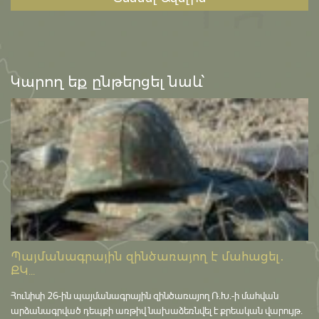
Կարող եք ընթերցել նաև՝
Պայմանագրային զինծառայող է մահացել․
ՔԿ...
Հունիսի 26-ին պայմանագրային զինծառայող Ռ.Խ.-ի մահվան
արձանագրված դեպքի առթիվ նախաձեռնվել է քրեական վարույթ․