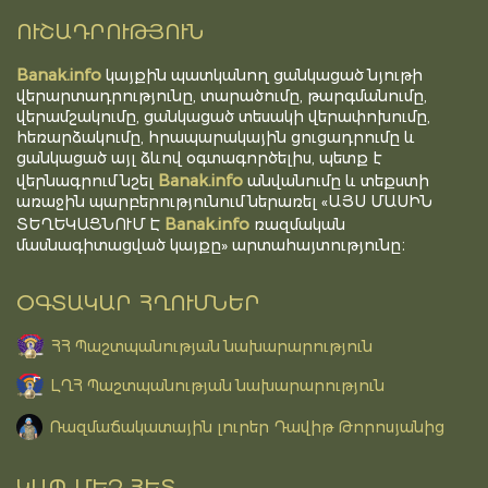
ՈՒՇԱԴՐՈՒԹՅՈՒՆ
Banak.info
կայքին պատկանող ցանկացած նյութի
վերարտադրությունը, տարածումը, թարգմանումը,
վերամշակումը, ցանկացած տեսակի վերափոխումը,
հեռարձակումը, հրապարակային ցուցադրումը և
ցանկացած այլ ձևով օգտագործելիս, պետք է
Banak.info
վերնագրում նշել
անվանումը և տեքստի
առաջին պարբերությունում ներառել «ԱՅՍ ՄԱՍԻՆ
Banak.info
ՏԵՂԵԿԱՑՆՈՒՄ Է
ռազմական
մասնագիտացված կայքը» արտահայտությունը։
ՕԳՏԱԿԱՐ ՀՂՈՒՄՆԵՐ
ՀՀ Պաշտպանության նախարարություն
ԼՂՀ Պաշտպանության նախարարություն
Ռազմաճակատային լուրեր Դավիթ Թորոսյանից
ԿԱՊ ՄԵԶ ՀԵՏ