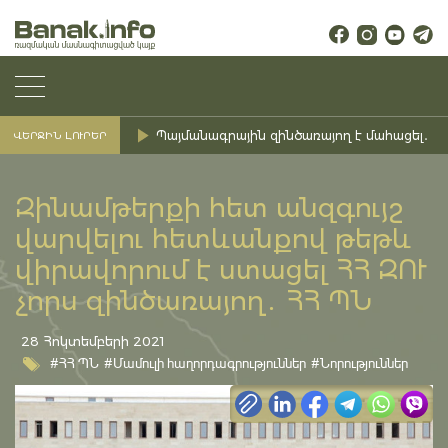
Պայմանագրային զինծառայող է մահացել․ Ք
ՎԵՐՋԻՆ ԼՈՒՐԵՐ
Զինամթերքի հետ անզգույշ
վարվելու հետևանքով թեթև
վիրավորում է ստացել ՀՀ ԶՈՒ
չորս զինծառայող․ ՀՀ ՊՆ
28 Հոկտեմբերի 2021
#ՀՀ ՊՆ
#Մամուլի հաղորդագրություններ
#Նորություններ