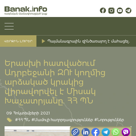
Պայմանագրային զինծառայող է մահացել․ Ք
ՎԵՐՋԻՆ ԼՈՒՐԵՐ
Երասխի հատվածում
Ադրբեջանի ԶՈՒ կողմից
արձակած կրակից
վիրավորվել է Միսակ
Խաչատրյանը. ՀՀ ՊՆ
09 Հոկտեմբերի 2021
#ՀՀ ՊՆ
#Մամուլի հաղորդագրություններ
#Նորություններ