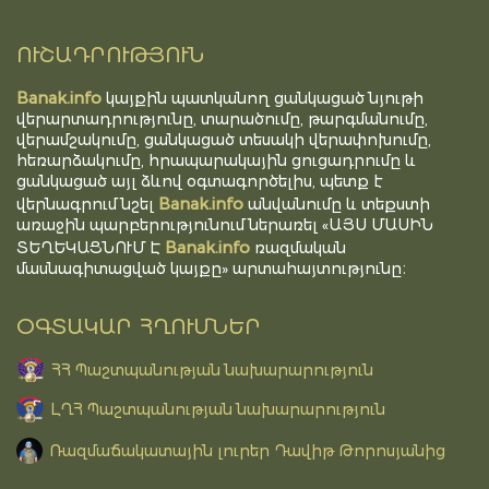
ՈՒՇԱԴՐՈՒԹՅՈՒՆ
Banak.info
կայքին պատկանող ցանկացած նյութի
վերարտադրությունը, տարածումը, թարգմանումը,
վերամշակումը, ցանկացած տեսակի վերափոխումը,
հեռարձակումը, հրապարակային ցուցադրումը և
ցանկացած այլ ձևով օգտագործելիս, պետք է
Banak.info
վերնագրում նշել
անվանումը և տեքստի
առաջին պարբերությունում ներառել «ԱՅՍ ՄԱՍԻՆ
Banak.info
ՏԵՂԵԿԱՑՆՈՒՄ Է
ռազմական
մասնագիտացված կայքը» արտահայտությունը։
ՕԳՏԱԿԱՐ ՀՂՈՒՄՆԵՐ
ՀՀ Պաշտպանության նախարարություն
ԼՂՀ Պաշտպանության նախարարություն
Ռազմաճակատային լուրեր Դավիթ Թորոսյանից