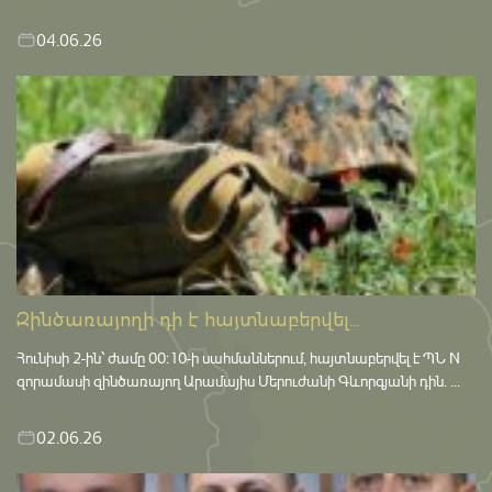
04.06.26
Զինծառայողի դի է հայտնաբերվել...
Հունիսի 2-ին՝ ժամը 00:10-ի սահմաններում, հայտնաբերվել է ՊՆ N
զորամասի զինծառայող Արամայիս Մերուժանի Գևորգյանի դին. ...
02.06.26