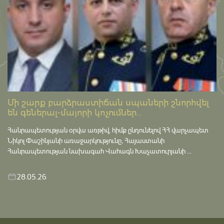
Մի շարք բարձրաստիճան սպաների շնորհվել
են գեներալ-մայորի կոչումներ...
Հանրապետության օրվա առթիվ, հիմք ընդունելով ՀՀ վարչապետ
Նիկոլ Փաշինյանի առաջարկությունը, Հայաստանի
Հանրապետության նախագահ Վահագն Խաչատուրյանի ...
28.05.26