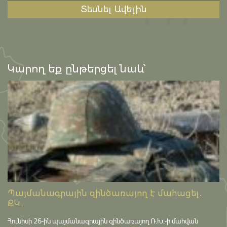
Տեսնել Ավելին
Կարող եք ընթերցել նաև՝
Պայմանագրային զինծառայող է մահացել․
ՔԿ...
Հունիսի 26-ին պայմանագրային զինծառայող Ռ.Խ.-ի մահվան