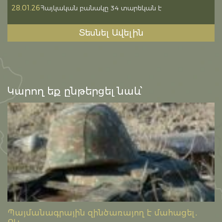
28.01.26
Հայկական բանակը 34 տարեկան է
Տեսնել Ավելին
Կարող եք ընթերցել նաև՝
Պայմանագրային զինծառայող է մահացել․