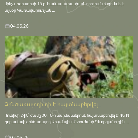
մինչև օգոստոսի 15-ը․ համապատասխան որոշումն ընդունվել է
այսօր Կառավարության ...
04.06.26
Զինծառայողի դի է հայտնաբերվել...
Հունիսի 2-ին՝ ժամը 00:10-ի սահմաններում, հայտնաբերվել է ՊՆ N
զորամասի զինծառայող Արամայիս Մերուժանի Գևորգյանի դին. ...
02.06.26