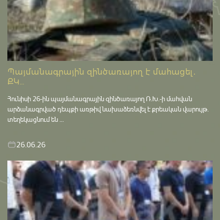
Պայմանագրային զինծառայող է մահացել․
ՔԿ...
Հունիսի 26-ին պայմանագրային զինծառայող Ռ.Խ.-ի մահվան
արձանագրված դեպքի առթիվ նախաձեռնվել է քրեական վարույթ․
տեղեկացնում են ...
26.06.26