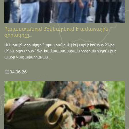
Հայաստանում մեկնարկում է ամառային
զորակոչը...
Ամառային զորակոչը Հայաստանում կմեկնարկի հունիսի 29-ից
մինչև օգոստոսի 15-ը․ համապատասխան որոշումն ընդունվել է
այսօր Կառավարության ...
04.06.26