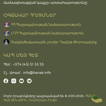
մասնագիտացված կայքը» արտահայտությունը։
ՕԳՏԱԿԱՐ ՀՂՈՒՄՆԵՐ
ՀՀ Պաշտպանության նախարարություն
ԼՂՀ Պաշտպանության նախարարություն
Ռազմաճակատային լուրեր Դավիթ Թորոսյանից
ԿԱՊ ՄԵԶ ՀԵՏ
Հեռ՝․ +374 (43) 31 33 53
Էլ․ փոստ՝․
info@banak.info
Բոլոր իրավունքները պաշտպանված են © 2016-2026
«ՀԱՆՈւՆ
DONATE
ՀԱՅ ԶԻՆՎՈՐԻ» ՀԿ
|
ԲԱՆԱԿ․ԻՆՖՈ