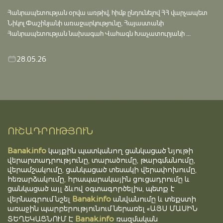
Հանրապետության օրվա առթիվ, հիմք ընդունելով ՀՀ վարչապետ
Նիկոլ Փաշինյանի առաջարկությունը, Հայաստանի
Հանրապետության նախագահ Վահագն Խաչատուրյանի ...
28.05.26
ՈՒՇԱԴՐՈՒԹՅՈՒՆ
Banak.info
կայքին պատկանող ցանկացած նյութի
վերարտադրությունը, տարածումը, թարգմանումը,
վերամշակումը, ցանկացած տեսակի վերափոխումը,
հեռարձակումը, հրապարակային ցուցադրումը և
ցանկացած այլ ձևով օգտագործելիս, պետք է
Banak.info
վերնագրում նշել
անվանումը և տեքստի
առաջին պարբերությունում ներառել «ԱՅՍ ՄԱՍԻՆ
Banak.info
ՏԵՂԵԿԱՑՆՈՒՄ Է
ռազմական