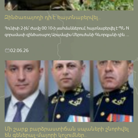
Զինծառայողի դի է հայտնաբերվել...
Հունիսի 2-ին՝ ժամը 00:10-ի սահմաններում, հայտնաբերվել է ՊՆ N
զորամասի զինծառայող Արամայիս Մերուժանի Գևորգյանի դին. ...
02.06.26
Մի շարք բարձրաստիճան սպաների շնորհվել
են գեներալ-մայորի կոչումներ...