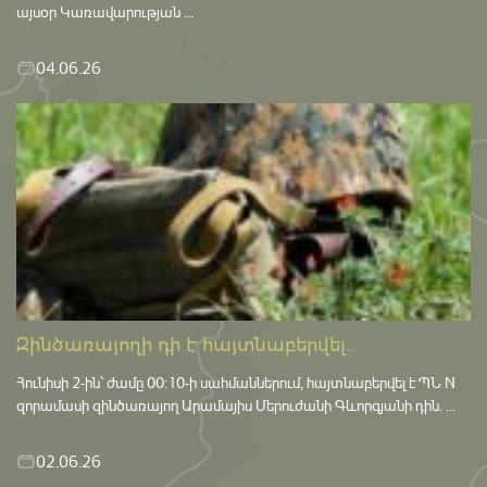
այսօր Կառավարության ...
04.06.26
Զինծառայողի դի է հայտնաբերվել...
Հունիսի 2-ին՝ ժամը 00:10-ի սահմաններում, հայտնաբերվել է ՊՆ N
զորամասի զինծառայող Արամայիս Մերուժանի Գևորգյանի դին. ...
02.06.26