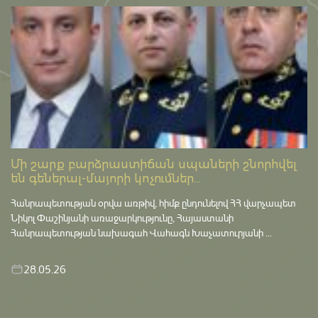
Մի շարք բարձրաստիճան սպաների շնորհվել
են գեներալ-մայորի կոչումներ...
Հանրապետության օրվա առթիվ, հիմք ընդունելով ՀՀ վարչապետ
Նիկոլ Փաշինյանի առաջարկությունը, Հայաստանի
Հանրապետության նախագահ Վահագն Խաչատուրյանի ...
28.05.26