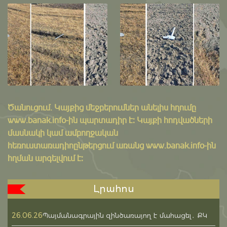
Ծանուցում․ Կայքից մեջբերումներ անելիս հղումը
www.banak.info
-ին պարտադիր է: Կայքի հոդվածների
մասնակի կամ ամբողջական
հեռուստառադիոընթերցում առանց www.banak.info-ին
հղման արգելվում է:
Լրահոս
26.06.26
Պայմանագրային զինծառայող է մահացել․ ՔԿ