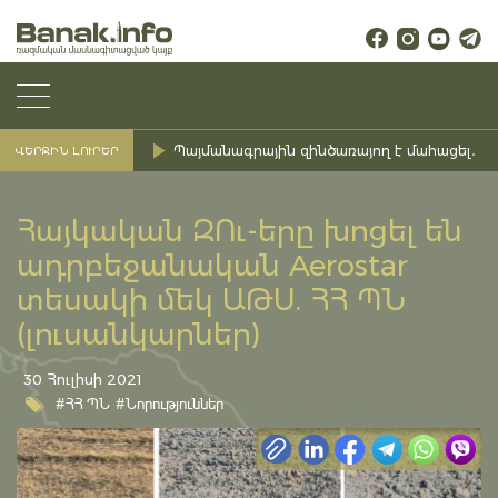
Պայմանագրային զինծառայող է մահացել․ Ք
ՎԵՐՋԻՆ ԼՈՒՐԵՐ
Հայկական ԶՈւ-երը խոցել են
ադրբեջանական Aerostar
տեսակի մեկ ԱԹՍ. ՀՀ ՊՆ
(լուսանկարներ)
30 Հուլիսի 2021
#ՀՀ ՊՆ
#Նորություններ