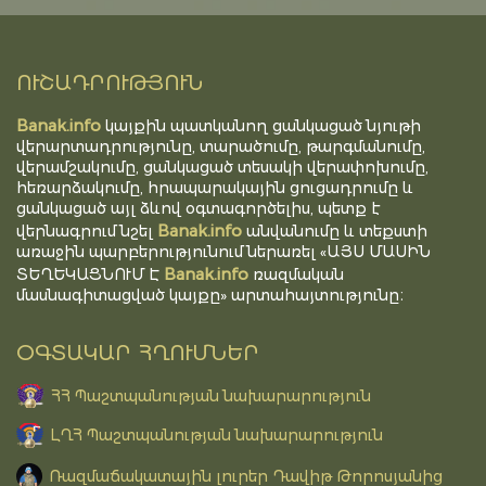
ՈՒՇԱԴՐՈՒԹՅՈՒՆ
Banak.info
կայքին պատկանող ցանկացած նյութի
վերարտադրությունը, տարածումը, թարգմանումը,
վերամշակումը, ցանկացած տեսակի վերափոխումը,
հեռարձակումը, հրապարակային ցուցադրումը և
ցանկացած այլ ձևով օգտագործելիս, պետք է
Banak.info
վերնագրում նշել
անվանումը և տեքստի
առաջին պարբերությունում ներառել «ԱՅՍ ՄԱՍԻՆ
Banak.info
ՏԵՂԵԿԱՑՆՈՒՄ Է
ռազմական
մասնագիտացված կայքը» արտահայտությունը։
ՕԳՏԱԿԱՐ ՀՂՈՒՄՆԵՐ
ՀՀ Պաշտպանության նախարարություն
ԼՂՀ Պաշտպանության նախարարություն
Ռազմաճակատային լուրեր Դավիթ Թորոսյանից