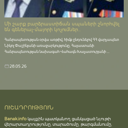
Մի շարք բարձրաստիճան սպաների շնորհվել
են գեներալ-մայորի կոչումներ...
Հանրապետության օրվա առթիվ, հիմք ընդունելով ՀՀ վարչապետ
Նիկոլ Փաշինյանի առաջարկությունը, Հայաստանի
Հանրապետության նախագահ Վահագն Խաչատուրյանի ...
28.05.26
ՈՒՇԱԴՐՈՒԹՅՈՒՆ
Banak.info
կայքին պատկանող ցանկացած նյութի
վերարտադրությունը, տարածումը, թարգմանումը,