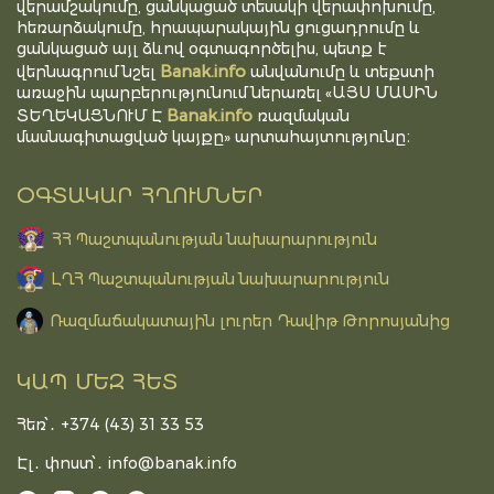
վերամշակումը, ցանկացած տեսակի վերափոխումը,
հեռարձակումը, հրապարակային ցուցադրումը և
ցանկացած այլ ձևով օգտագործելիս, պետք է
Banak.info
վերնագրում նշել
անվանումը և տեքստի
առաջին պարբերությունում ներառել «ԱՅՍ ՄԱՍԻՆ
Banak.info
ՏԵՂԵԿԱՑՆՈՒՄ Է
ռազմական
մասնագիտացված կայքը» արտահայտությունը։
ՕԳՏԱԿԱՐ ՀՂՈՒՄՆԵՐ
ՀՀ Պաշտպանության նախարարություն
ԼՂՀ Պաշտպանության նախարարություն
Ռազմաճակատային լուրեր Դավիթ Թորոսյանից
ԿԱՊ ՄԵԶ ՀԵՏ
Հեռ՝․ +374 (43) 31 33 53
Էլ․ փոստ՝․
info@banak.info