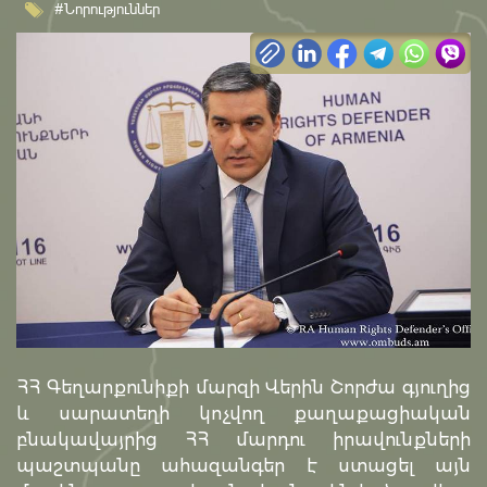
#Նորություններ
ՀՀ Գեղարքունիքի մարզի Վերին Շորժա գյուղից
և սարատեղի կոչվող քաղաքացիական
բնակավայրից ՀՀ մարդու իրավունքների
պաշտպանը ահազանգեր է ստացել այն