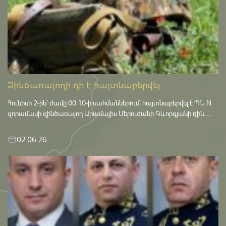
Զինծառայողի դի է հայտնաբերվել...
Հունիսի 2-ին՝ ժամը 00:10-ի սահմաններում, հայտնաբերվել է ՊՆ N
զորամասի զինծառայող Արամայիս Մերուժանի Գևորգյանի դին. ...
02.06.26