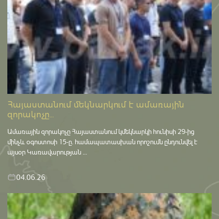
Հայաստանում մեկնարկում է ամառային
զորակոչը...
Ամառային զորակոչը Հայաստանում կմեկնարկի հունիսի 29-ից
մինչև օգոստոսի 15-ը․ համապատասխան որոշումն ընդունվել է
այսօր Կառավարության ...
04.06.26