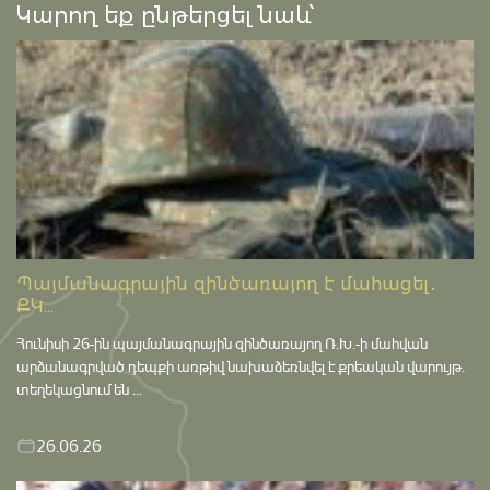
Կարող եք ընթերցել նաև՝
Պայմանագրային զինծառայող է մահացել․
ՔԿ...
Հունիսի 26-ին պայմանագրային զինծառայող Ռ.Խ.-ի մահվան
արձանագրված դեպքի առթիվ նախաձեռնվել է քրեական վարույթ․
տեղեկացնում են ...
26.06.26