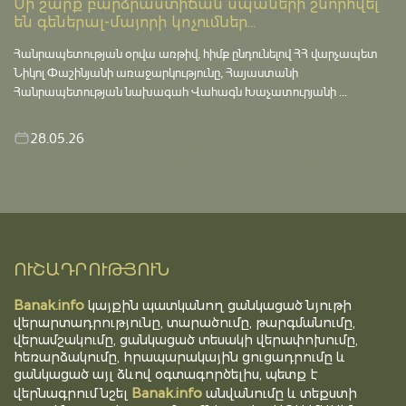
Մի շարք բարձրաստիճան սպաների շնորհվել
են գեներալ-մայորի կոչումներ...
Հանրապետության օրվա առթիվ, հիմք ընդունելով ՀՀ վարչապետ
Նիկոլ Փաշինյանի առաջարկությունը, Հայաստանի
Հանրապետության նախագահ Վահագն Խաչատուրյանի ...
28.05.26
ՈՒՇԱԴՐՈՒԹՅՈՒՆ
Banak.info
կայքին պատկանող ցանկացած նյութի
վերարտադրությունը, տարածումը, թարգմանումը,
վերամշակումը, ցանկացած տեսակի վերափոխումը,
հեռարձակումը, հրապարակային ցուցադրումը և
ցանկացած այլ ձևով օգտագործելիս, պետք է
Banak.info
վերնագրում նշել
անվանումը և տեքստի