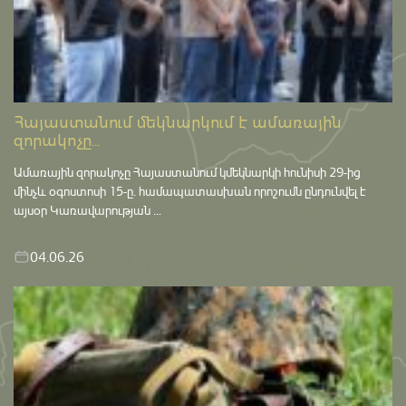
Հայաստանում մեկնարկում է ամառային
զորակոչը...
Ամառային զորակոչը Հայաստանում կմեկնարկի հունիսի 29-ից
մինչև օգոստոսի 15-ը․ համապատասխան որոշումն ընդունվել է
այսօր Կառավարության ...
04.06.26