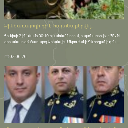
Զինծառայողի դի է հայտնաբերվել...
Հունիսի 2-ին՝ ժամը 00:10-ի սահմաններում, հայտնաբերվել է ՊՆ N
զորամասի զինծառայող Արամայիս Մերուժանի Գևորգյանի դին. ...
02.06.26