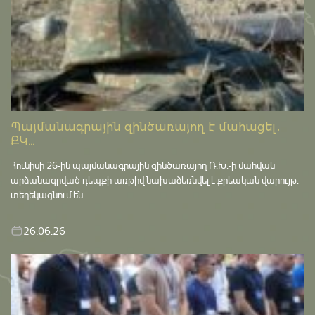
Պայմանագրային զինծառայող է մահացել․
ՔԿ...
Հունիսի 26-ին պայմանագրային զինծառայող Ռ.Խ.-ի մահվան
արձանագրված դեպքի առթիվ նախաձեռնվել է քրեական վարույթ․
տեղեկացնում են ...
26.06.26