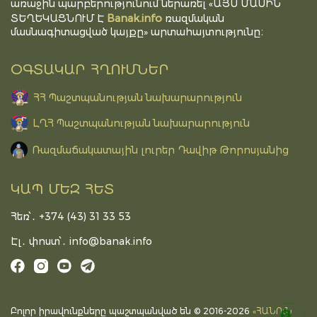
առաջին պարբերությունում ներառել «ԱՅՍ ՄԱՍԻՆ
Banak.info
ՏԵՂԵԿԱՑՆՈՒՄ Է
ռազմական
մասնագիտացված կայքը» արտահայտությունը։
ՕԳՏԱԿԱՐ ՀՂՈՒՄՆԵՐ
ՀՀ Պաշտպանության նախարարություն
ԼՂՀ Պաշտպանության նախարարություն
Ռազմաճակատային լուրեր Դավիթ Թորոսյանից
ԿԱՊ ՄԵԶ ՀԵՏ
Հեռ՝․ +374 (43) 31 33 53
Էլ․ փոստ՝․
info@banak.info
Բոլոր իրավունքները պաշտպանված են © 2016-2026
«ՀԱՆՈւՆ