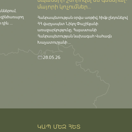
սպաների շնորհվել են գեներալ-
մայորի կոչումներ...
աններում,
 զինծառայող
Հանրապետության օրվա առթիվ, հիմք ընդունելով
ին. ...
ՀՀ վարչապետ Նիկոլ Փաշինյանի
առաջարկությունը, Հայաստանի
Հանրապետության նախագահ Վահագն
Խաչատուրյանի ...
28.05.26
ԿԱՊ ՄԵԶ ՀԵՏ