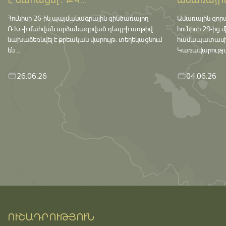
է մահացել․ ՔԿ...
ամառային
Հունիսի 26-ին պայմանագրային զինծառայող
Ամառային զոր
Ռ.Խ.-ի մահվան արձանագրված դեպքի առթիվ
հունիսի 29-ից 
նախաձեռնվել է քրեական վարույթ․ տեղեկացնում
համապատասխան 
են ...
Կառավարության
26.06.26
04.06.26
ՈՒՇԱԴՐՈՒԹՅՈՒՆ