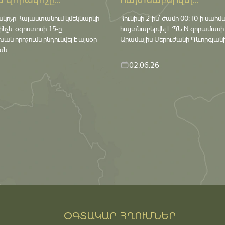
 զորակոչը...
հայտնաբերվել...
ակոչը Հայաստանում կմեկնարկի
Հունիսի 2-ին՝ ժամը 00:10-ի սահմ
մինչև օգոստոսի 15-ը․
հայտնաբերվել է ՊՆ N զորամասի
որոշումն ընդունվել է այսօր
Արամայիս Մերուժանի Գևորգյանի դ
 ...
02.06.26
ՕԳՏԱԿԱՐ ՀՂՈՒՄՆԵՐ