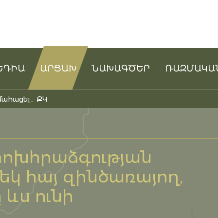
ԵԴԻԱ
ԱՐՑԱԽ
ՆԱԽԱԳԾԵՐ
ՌԱԶՄԱԿԱ
մահացել․ ՔԿ
ոխհրաձգության
մեկ հայ զինծառայող,
ևս ունի