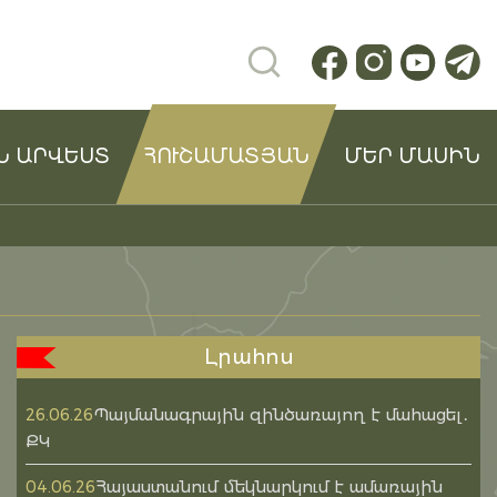
Ն ԱՐՎԵՍՏ
ՀՈՒՇԱՄԱՏՅԱՆ
ՄԵՐ ՄԱՍԻՆ
Լրահոս
Պայմանագրային զինծառայող է մահացել․
26.06.26
ՔԿ
Հայաստանում մեկնարկում է ամառային
04.06.26