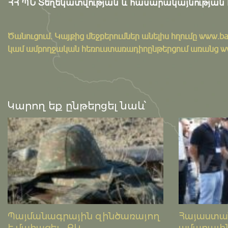
ՀՀ ՊՆ Տեղեկատվության և հասարակայնության 
Ծանուցում․ Կայքից մեջբերումներ անելիս հղումը
www.ba
կամ ամբողջական հեռուստառադիոընթերցում առանց www.
Կարող եք ընթերցել նաև՝
Պայմանագրային զինծառայող
Հայաստան