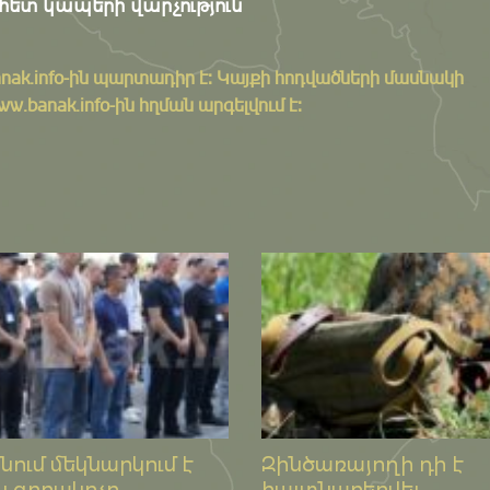
հետ կապերի վարչություն
nak.info
-ին պարտադիր է: Կայքի հոդվածների մասնակի
banak.info-ին հղման արգելվում է:
ում մեկնարկում է
Զինծառայողի դի է