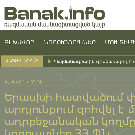
ԳԼԽԱՎՈՐ
ՆՈՐՈՒԹՅՈՒՆՆԵՐ
ՄՈՒԼՏԻՄ
Պայմանագրային զինծառայող է 
ՎԵՐՋԻՆ ԼՈՒՐԵՐ
ԳԼԽԱՎՈՐ
ՀՀ ՊՆ
Երասխի հատվածում փ
արդյունքում զոհվել է 
ադրբեջանական կողմը 
կորուստներ.ՀՀ ՊՆ