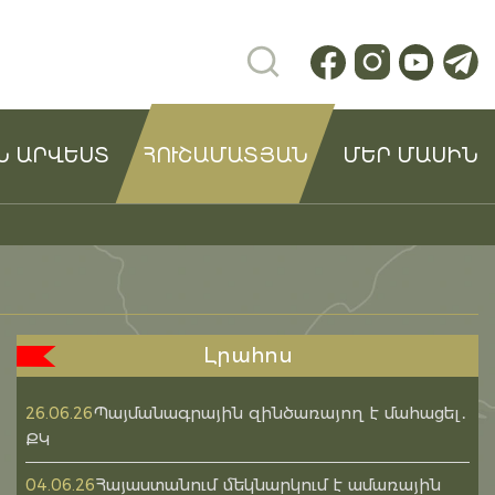
Ն ԱՐՎԵՍՏ
ՀՈՒՇԱՄԱՏՅԱՆ
ՄԵՐ ՄԱՍԻՆ
Լրահոս
Պայմանագրային զինծառայող է մահացել․
26.06.26
ՔԿ
Հայաստանում մեկնարկում է ամառային
04.06.26