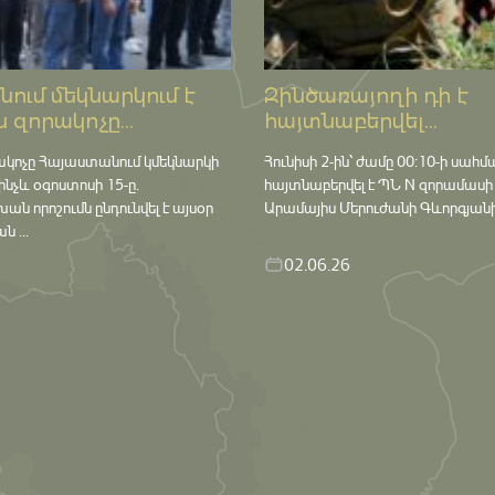
ում մեկնարկում է
Զինծառայողի դի է
 զորակոչը...
հայտնաբերվել...
ակոչը Հայաստանում կմեկնարկի
Հունիսի 2-ին՝ ժամը 00:10-ի սահմ
մինչև օգոստոսի 15-ը․
հայտնաբերվել է ՊՆ N զորամասի
որոշումն ընդունվել է այսօր
Արամայիս Մերուժանի Գևորգյանի դ
 ...
02.06.26