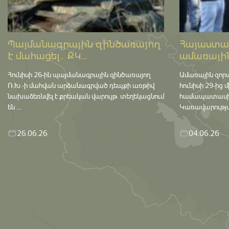
Պայմանագրային զինծառայող
Հայաստան
է մահացել․ ՔԿ...
ամառային
Հունիսի 26-ին պայմանագրային զինծառայող
Ամառային զոր
Ռ.Խ.-ի մահվան արձանագրված դեպքի առթիվ
հունիսի 29-ից 
նախաձեռնվել է քրեական վարույթ․ տեղեկացնում
համապատասխան 
են ...
Կառավարության
26.06.26
04.06.26