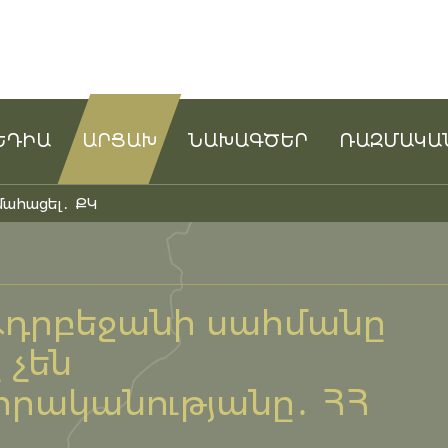
ԵԴԻԱ
ԱՐՑԱԽ
ՆԱԽԱԳԾԵՐ
ՌԱԶՄԱԿԱ
մահացել․ ՔԿ
 Ադրբեջանի սահմանը
 չեն
րականությանը․ ՀՀ