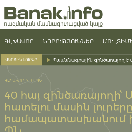
ԳԼԽԱՎՈՐ
ՆՈՐՈՒԹՅՈՒՆՆԵՐ
ՄՈՒԼՏԻՄ
Պայմանագրային զինծառայող է 
ՎԵՐՋԻՆ ԼՈՒՐԵՐ
ԳԼԽԱՎՈՐ
ՀՀ ՊՆ
40 հայ զինծառայողի՝
հատելու մասին լուրերը
համապատասխանում ի
ՊՆ