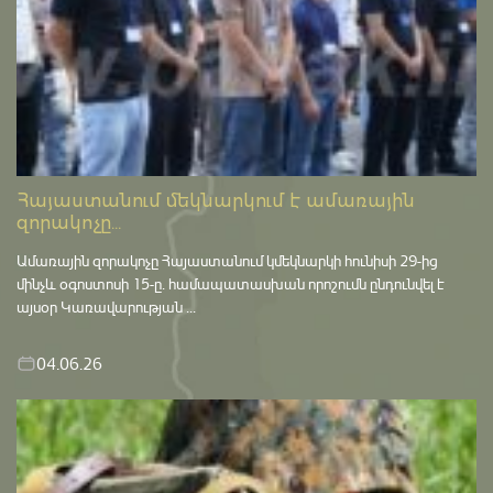
Հայաստանում մեկնարկում է ամառային
զորակոչը...
Ամառային զորակոչը Հայաստանում կմեկնարկի հունիսի 29-ից
մինչև օգոստոսի 15-ը․ համապատասխան որոշումն ընդունվել է
այսօր Կառավարության ...
04.06.26