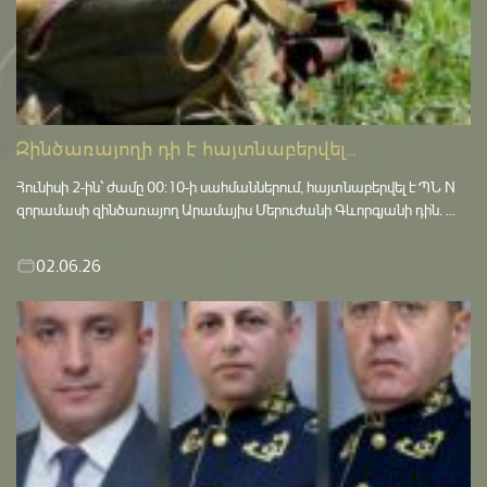
Զինծառայողի դի է հայտնաբերվել...
Հունիսի 2-ին՝ ժամը 00:10-ի սահմաններում, հայտնաբերվել է ՊՆ N
զորամասի զինծառայող Արամայիս Մերուժանի Գևորգյանի դին. ...
02.06.26