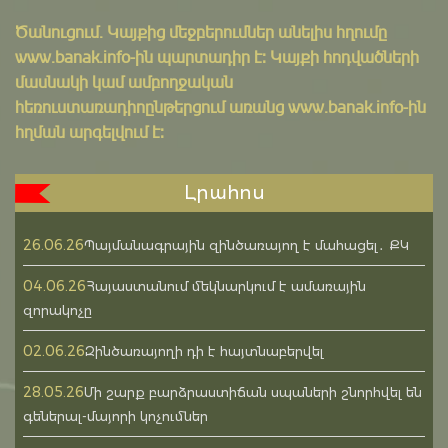
Ծանուցում․ Կայքից մեջբերումներ անելիս հղումը
www.banak.info
-ին պարտադիր է: Կայքի հոդվածների
մասնակի կամ ամբողջական
հեռուստառադիոընթերցում առանց www.banak.info-ին
հղման արգելվում է:
Լրահոս
26.06.26
Պայմանագրային զինծառայող է մահացել․ ՔԿ
04.06.26
Հայաստանում մեկնարկում է ամառային
զորակոչը
02.06.26
Զինծառայողի դի է հայտնաբերվել
28.05.26
Մի շարք բարձրաստիճան սպաների շնորհվել են
գեներալ-մայորի կոչումներ