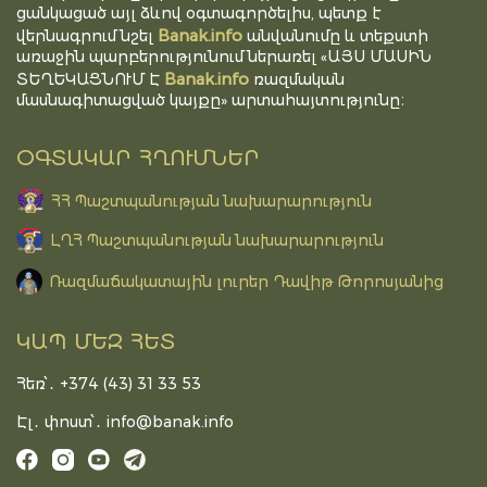
ցանկացած այլ ձևով օգտագործելիս, պետք է
Banak.info
վերնագրում նշել
անվանումը և տեքստի
առաջին պարբերությունում ներառել «ԱՅՍ ՄԱՍԻՆ
Banak.info
ՏԵՂԵԿԱՑՆՈՒՄ Է
ռազմական
մասնագիտացված կայքը» արտահայտությունը։
ՕԳՏԱԿԱՐ ՀՂՈՒՄՆԵՐ
ՀՀ Պաշտպանության նախարարություն
ԼՂՀ Պաշտպանության նախարարություն
Ռազմաճակատային լուրեր Դավիթ Թորոսյանից
ԿԱՊ ՄԵԶ ՀԵՏ
Հեռ՝․ +374 (43) 31 33 53
Էլ․ փոստ՝․
info@banak.info