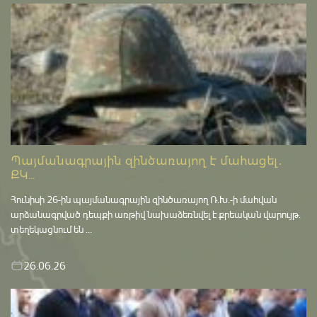
Պայմանագրային զինծառայող է մահացել․
ՔԿ...
Հունիսի 26-ին պայմանագրային զինծառայող Ռ.Խ.-ի մահվան
արձանագրված դեպքի առթիվ նախաձեռնվել է քրեական վարույթ․
տեղեկացնում են ...
26.06.26