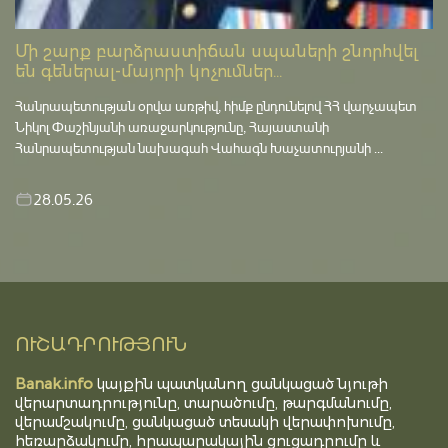
Մի շարք բարձրաստիճան սպաների շնորհվել
են գեներալ-մայորի կոչումներ...
Հանրապետության օրվա առթիվ, հիմք ընդունելով ՀՀ վարչապետ
Նիկոլ Փաշինյանի առաջարկությունը, Հայաստանի
Հանրապետության նախագահ Վահագն Խաչատուրյանի ...
28.05.26
ՈՒՇԱԴՐՈՒԹՅՈՒՆ
Banak.info
կայքին պատկանող ցանկացած նյութի
վերարտադրությունը, տարածումը, թարգմանումը,
վերամշակումը, ցանկացած տեսակի վերափոխումը,
հեռարձակումը, հրապարակային ցուցադրումը և