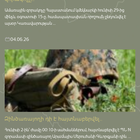
Ամառային զորակոչը Հայաստանում կմեկնարկի հունիսի 29-ից
մինչև օգոստոսի 15-ը․ համապատասխան որոշումն ընդունվել է
այսօր Կառավարության ...
04.06.26
Զինծառայողի դի է հայտնաբերվել...
Հունիսի 2-ին՝ ժամը 00:10-ի սահմաններում, հայտնաբերվել է ՊՆ N
զորամասի զինծառայող Արամայիս Մերուժանի Գևորգյանի դին. ...