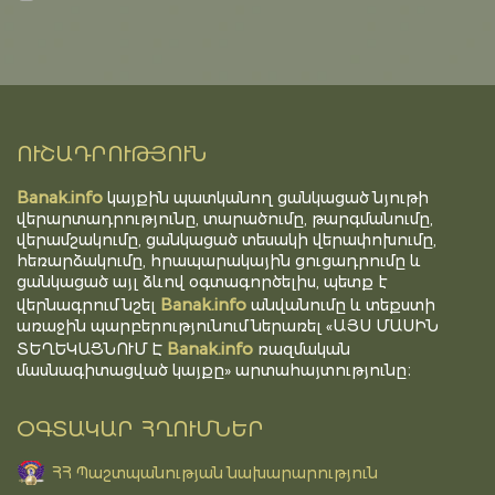
ՈՒՇԱԴՐՈՒԹՅՈՒՆ
Banak.info
կայքին պատկանող ցանկացած նյութի
վերարտադրությունը, տարածումը, թարգմանումը,
վերամշակումը, ցանկացած տեսակի վերափոխումը,
հեռարձակումը, հրապարակային ցուցադրումը և
ցանկացած այլ ձևով օգտագործելիս, պետք է
Banak.info
վերնագրում նշել
անվանումը և տեքստի
առաջին պարբերությունում ներառել «ԱՅՍ ՄԱՍԻՆ
Banak.info
ՏԵՂԵԿԱՑՆՈՒՄ Է
ռազմական
մասնագիտացված կայքը» արտահայտությունը։
ՕԳՏԱԿԱՐ ՀՂՈՒՄՆԵՐ
ՀՀ Պաշտպանության նախարարություն