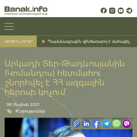
Պայմանագրային զինծառայող է մահացել․ Ք
ՎԵՐՋԻՆ ԼՈՒՐԵՐ
Արկադի Տեր-Թադևոսյանին
(Կոմանդոս) հետմահու
շնորհվել է ՀՀ ազգային
հերոսի կոչում
08 Մայիսի 2021
#Նորություններ