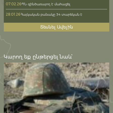
07.02.26
ՊՆ զինծառայող է մահացել
28.01.26
Հայկական բանակը 34 տարեկան է
Տեսնել Ավելին
Կարող եք ընթերցել նաև՝