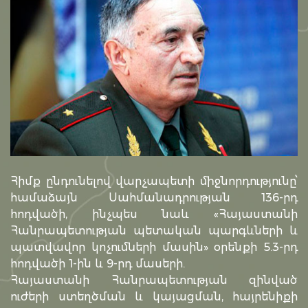
Հիմք ընդունելով վարչապետի միջնորդությունը՝
համաձայն Սահմանադրության 136-րդ
հոդվածի, ինչպես նաև «Հայաստանի
Հանրապետության պետական պարգևների և
պատվավոր կոչումների մասին» օրենքի 5.3-րդ
հոդվածի 1-ին և 9-րդ մասերի.
Հայաստանի Հանրապետության զինված
ուժերի ստեղծման և կայացման, հայրենիքի