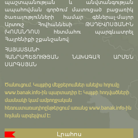
պաշտպանության և անվտանգության
ապահովման գործում մատուցած բացառիկ
ծառայությունների համար գեներալ-մայոր
Արտուշ Հովհաննեսի ԹԱԴԵՎՈՍՅԱՆԻՆ
(ԿՈՄԱՆԴՈՍ) հետմահու պարգևատրել
Հայրենիքի շքանշանով:
ՀԱՅԱՍՏԱՆԻ
ՀԱՆՐԱՊԵՏՈՒԹՅԱՆ ՆԱԽԱԳԱՀ ԱՐՄԵՆ
ՍԱՐԳՍՅԱՆ
Ծանուցում․ Կայքից մեջբերումներ անելիս հղումը
www.banak.info
-ին պարտադիր է: Կայքի հոդվածների
մասնակի կամ ամբողջական
հեռուստառադիոընթերցում առանց www.banak.info-ին
հղման արգելվում է:
Լրահոս