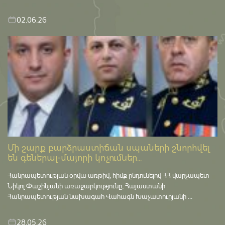
02.06.26
Մի շարք բարձրաստիճան սպաների շնորհվել
են գեներալ-մայորի կոչումներ...
Հանրապետության օրվա առթիվ, հիմք ընդունելով ՀՀ վարչապետ
Նիկոլ Փաշինյանի առաջարկությունը, Հայաստանի
Հանրապետության նախագահ Վահագն Խաչատուրյանի ...
28.05.26