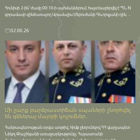
Հունիսի 2-ին՝ ժամը 00:10-ի սահմաններում, հայտնաբերվել է ՊՆ N
զորամասի զինծառայող Արամայիս Մերուժանի Գևորգյանի դին. ...
02.06.26
Մի շարք բարձրաստիճան սպաների շնորհվել
են գեներալ-մայորի կոչումներ...
Հանրապետության օրվա առթիվ, հիմք ընդունելով ՀՀ վարչապետ
Նիկոլ Փաշինյանի առաջարկությունը, Հայաստանի