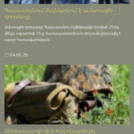
Հայաստանում մեկնարկում է ամառային
զորակոչը...
Ամառային զորակոչը Հայաստանում կմեկնարկի հունիսի 29-ից
մինչև օգոստոսի 15-ը․ համապատասխան որոշումն ընդունվել է
այսօր Կառավարության ...
04.06.26
Զինծառայողի դի է հայտնաբերվել...