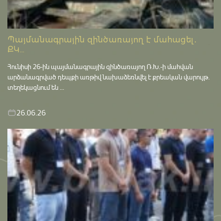
Պայմանագրային զինծառայող է մահացել․
ՔԿ...
Հունիսի 26-ին պայմանագրային զինծառայող Ռ.Խ.-ի մահվան
արձանագրված դեպքի առթիվ նախաձեռնվել է քրեական վարույթ․
տեղեկացնում են ...
26.06.26