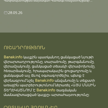
Հանրապետության նախագահ Վահագն Խաչատուրյանի ...
28.05.26
ՈՒՇԱԴՐՈՒԹՅՈՒՆ
Banak.info
կայքին պատկանող ցանկացած նյութի
վերարտադրությունը, տարածումը, թարգմանումը,
վերամշակումը, ցանկացած տեսակի վերափոխումը,
հեռարձակումը, հրապարակային ցուցադրումը և
ցանկացած այլ ձևով օգտագործելիս, պետք է
Banak.info
վերնագրում նշել
անվանումը և տեքստի
առաջին պարբերությունում ներառել «ԱՅՍ ՄԱՍԻՆ
Banak.info
ՏԵՂԵԿԱՑՆՈՒՄ Է
ռազմական
մասնագիտացված կայքը» արտահայտությունը։
ՕԳՏԱԿԱՐ ՀՂՈՒՄՆԵՐ