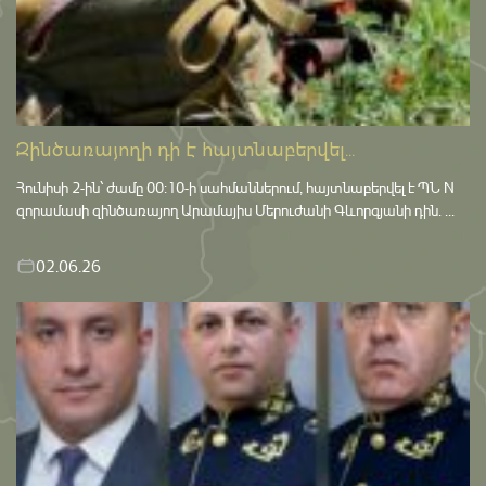
Զինծառայողի դի է հայտնաբերվել...
Հունիսի 2-ին՝ ժամը 00:10-ի սահմաններում, հայտնաբերվել է ՊՆ N
զորամասի զինծառայող Արամայիս Մերուժանի Գևորգյանի դին. ...
02.06.26