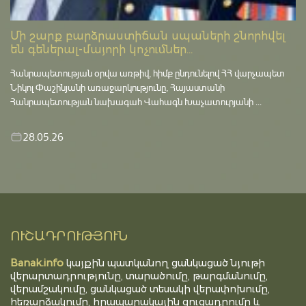
Մի շարք բարձրաստիճան սպաների շնորհվել
են գեներալ-մայորի կոչումներ...
Հանրապետության օրվա առթիվ, հիմք ընդունելով ՀՀ վարչապետ
Նիկոլ Փաշինյանի առաջարկությունը, Հայաստանի
Հանրապետության նախագահ Վահագն Խաչատուրյանի ...
28.05.26
ՈՒՇԱԴՐՈՒԹՅՈՒՆ
Banak.info
կայքին պատկանող ցանկացած նյութի
վերարտադրությունը, տարածումը, թարգմանումը,
վերամշակումը, ցանկացած տեսակի վերափոխումը,
հեռարձակումը, հրապարակային ցուցադրումը և