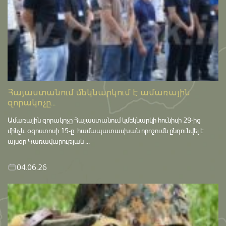
Հայաստանում մեկնարկում է ամառային
զորակոչը...
Ամառային զորակոչը Հայաստանում կմեկնարկի հունիսի 29-ից
մինչև օգոստոսի 15-ը․ համապատասխան որոշումն ընդունվել է
այսօր Կառավարության ...
04.06.26