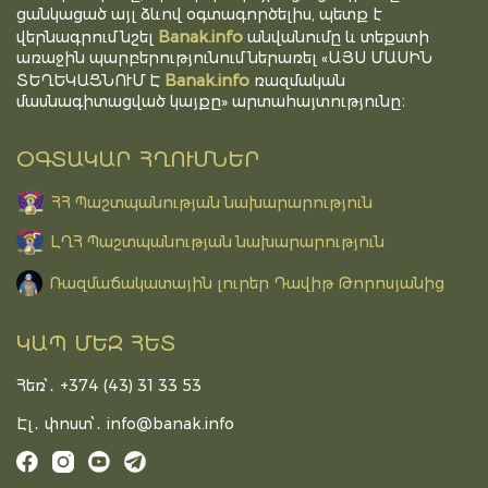
ցանկացած այլ ձևով օգտագործելիս, պետք է
Banak.info
վերնագրում նշել
անվանումը և տեքստի
առաջին պարբերությունում ներառել «ԱՅՍ ՄԱՍԻՆ
Banak.info
ՏԵՂԵԿԱՑՆՈՒՄ Է
ռազմական
մասնագիտացված կայքը» արտահայտությունը։
ՕԳՏԱԿԱՐ ՀՂՈՒՄՆԵՐ
ՀՀ Պաշտպանության նախարարություն
ԼՂՀ Պաշտպանության նախարարություն
Ռազմաճակատային լուրեր Դավիթ Թորոսյանից
ԿԱՊ ՄԵԶ ՀԵՏ
Հեռ՝․ +374 (43) 31 33 53
Էլ․ փոստ՝․
info@banak.info