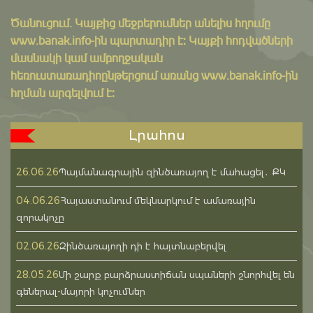
Ծանուցում․ Կայքից մեջբերումներ անելիս հղումը
www.banak.info
-ին պարտադիր է: Կայքի հոդվածների
մասնակի կամ ամբողջական
հեռուստառադիոընթերցում առանց www.banak.info-ին
հղման արգելվում է:
Լրահոս
26.06.26
Պայմանագրային զինծառայող է մահացել․ ՔԿ
04.06.26
Հայաստանում մեկնարկում է ամառային
զորակոչը
02.06.26
Զինծառայողի դի է հայտնաբերվել
28.05.26
Մի շարք բարձրաստիճան սպաների շնորհվել են
գեներալ-մայորի կոչումներ