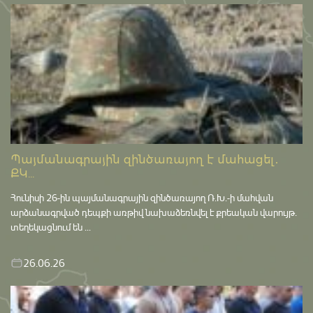
Պայմանագրային զինծառայող է մահացել․
ՔԿ...
Հունիսի 26-ին պայմանագրային զինծառայող Ռ.Խ.-ի մահվան
արձանագրված դեպքի առթիվ նախաձեռնվել է քրեական վարույթ․
տեղեկացնում են ...
26.06.26