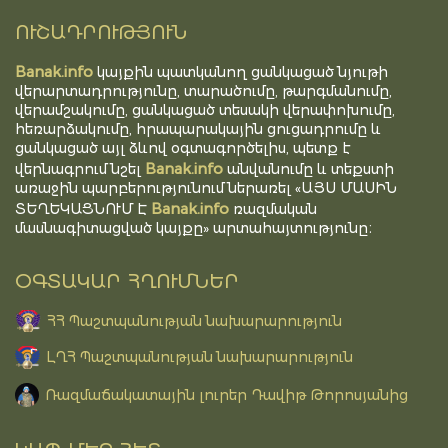
ՈՒՇԱԴՐՈՒԹՅՈՒՆ
Banak.info
կայքին պատկանող ցանկացած նյութի
վերարտադրությունը, տարածումը, թարգմանումը,
վերամշակումը, ցանկացած տեսակի վերափոխումը,
հեռարձակումը, հրապարակային ցուցադրումը և
ցանկացած այլ ձևով օգտագործելիս, պետք է
Banak.info
վերնագրում նշել
անվանումը և տեքստի
առաջին պարբերությունում ներառել «ԱՅՍ ՄԱՍԻՆ
Banak.info
ՏԵՂԵԿԱՑՆՈՒՄ Է
ռազմական
մասնագիտացված կայքը» արտահայտությունը։
ՕԳՏԱԿԱՐ ՀՂՈՒՄՆԵՐ
ՀՀ Պաշտպանության նախարարություն
ԼՂՀ Պաշտպանության նախարարություն
Ռազմաճակատային լուրեր Դավիթ Թորոսյանից