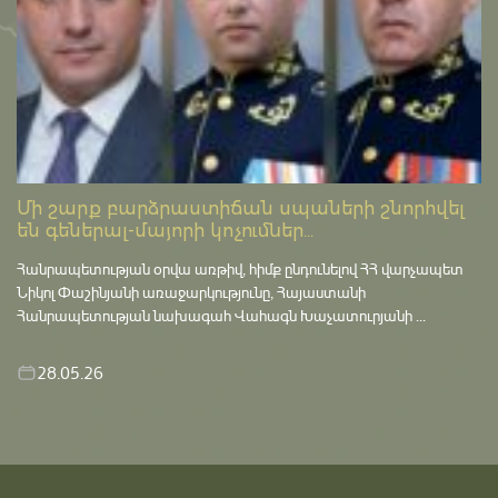
Մի շարք բարձրաստիճան սպաների շնորհվել
են գեներալ-մայորի կոչումներ...
Հանրապետության օրվա առթիվ, հիմք ընդունելով ՀՀ վարչապետ
Նիկոլ Փաշինյանի առաջարկությունը, Հայաստանի
Հանրապետության նախագահ Վահագն Խաչատուրյանի ...
28.05.26