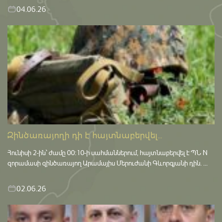
04.06.26
Զինծառայողի դի է հայտնաբերվել...
Հունիսի 2-ին՝ ժամը 00:10-ի սահմաններում, հայտնաբերվել է ՊՆ N
զորամասի զինծառայող Արամայիս Մերուժանի Գևորգյանի դին. ...
02.06.26