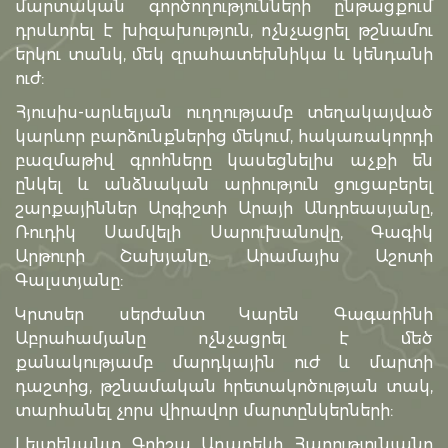
մարտական գործողությունների ընթացքում
դրսևորել է խիզախություն, ոչնչացրել թշնամու
երկու տանկ, մեկ զրահատեխնիկա և կենդանի
ուժ:
Հյուսիս-արևելյան ուղղությամբ տեղակայված
կարևոր բարձունքներից մեկում, հակառակորդի
բազմաթիվ գրոհները կասեցնելիս աչքի են
ընկել և անձնական արիություն ցուցաբերել
շարքայիններ Արգիշտի Արայի Անդրեասյանը,
Ռուդիկ Սամվելի Սարուխանովը, Գագիկ
Արթուրի Շախյանը, Արամայիս Աշոտի
Գալստյանը:
Կրտսեր սերժանտ Կարեն Գագարինի
Աբրահամյանը ոչնչացրել է մեծ
քանակությամբ մարդկային ուժ և մարտի
դաշտից, թշնամական հրետակոծության տակ,
տարհանել չորս վիրավոր մարտընկերների:
Լեյտենանտ Գրիշա Աղաբեկի Հարությունյանը