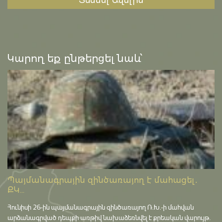
Տեսնել Ավելին
Կարող եք ընթերցել նաև՝
Պայմանագրային զինծառայող է մահացել․
ՔԿ...
Հունիսի 26-ին պայմանագրային զինծառայող Ռ.Խ.-ի մահվան
արձանագրված դեպքի առթիվ նախաձեռնվել է քրեական վարույթ․