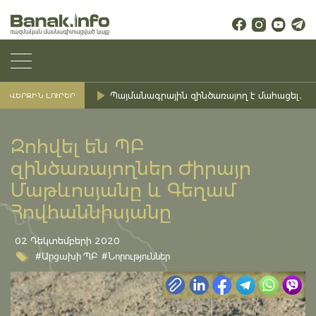
Պայմանագրային զինծառայող է մահացել․ Ք
ՎԵՐՋԻՆ ԼՈՒՐԵՐ
Զոհվել են ՊԲ
զինծառայողներ Ժիրայր
Մաթևոսյանը և Գեղամ
Հովհաննիսյանը
02 Դեկտեմբերի 2020
#Արցախի ՊԲ
#Նորություններ