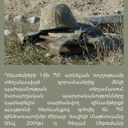
Դեկտեմբերի 1-ին ՊԲ արևելյան ուղղությամբ
տեղակայված զորամասերից մեկի
պահպանության տեղամասում,
ծառայողական պարտականությունները
կատարելիս՝ տարհանվող զինամթերքի
պայթյունի հետևանքով, զոհվել են ՊԲ
զինծառայողներ Ժիրայր Վաչիկի Մաթևոսյանը
(ծնվ. 2001թ.) և Գեղամ Մերուժանի