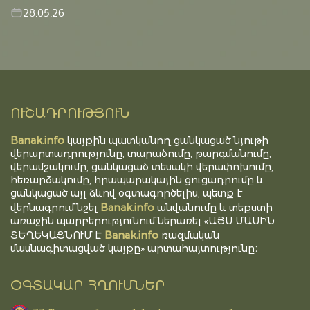
28.05.26
ՈՒՇԱԴՐՈՒԹՅՈՒՆ
Banak.info
կայքին պատկանող ցանկացած նյութի
վերարտադրությունը, տարածումը, թարգմանումը,
վերամշակումը, ցանկացած տեսակի վերափոխումը,
հեռարձակումը, հրապարակային ցուցադրումը և
ցանկացած այլ ձևով օգտագործելիս, պետք է
Banak.info
վերնագրում նշել
անվանումը և տեքստի
առաջին պարբերությունում ներառել «ԱՅՍ ՄԱՍԻՆ
Banak.info
ՏԵՂԵԿԱՑՆՈՒՄ Է
ռազմական
մասնագիտացված կայքը» արտահայտությունը։
ՕԳՏԱԿԱՐ ՀՂՈՒՄՆԵՐ