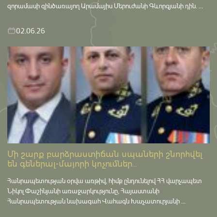
զորամասի զինծառայող Արամայիս Մերուժանի Գևորգյանի դին. ...
02.06.26
Մի շարք բարձրաստիճան սպաների շնորհվել
են գեներալ-մայորի կոչումներ...
Հանրապետության օրվա առթիվ, հիմք ընդունելով ՀՀ վարչապետ
Նիկոլ Փաշինյանի առաջարկությունը, Հայաստանի
Հանրապետության նախագահ Վահագն Խաչատուրյանի ...