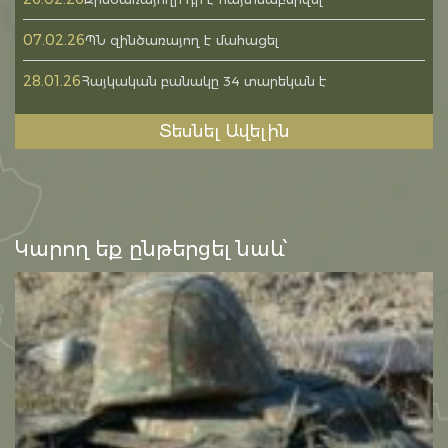
07.02.26
ՊՆ զինծառայող է մահացել
28.01.26
Հայկական բանակը 34 տարեկան է
Տեսնել Ավելին
Կարող եք ընթերցել նաև՝