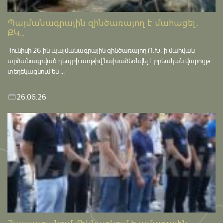
Պայմանագրային զինծառայող է մահացել․
ՔԿ...
Հունիսի 26-ին պայմանագրային զինծառայող Ռ.Խ.-ի մահվան
արձանագրված դեպքի առթիվ նախաձեռնվել է քրեական վարույթ․
տեղեկացնում են ...
26.06.26