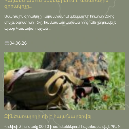
Հայաստանում մեկնարկում է ամառային
զորակոչը...
Ամառային զորակոչը Հայաստանում կմեկնարկի հունիսի 29-ից
մինչև օգոստոսի 15-ը․ համապատասխան որոշումն ընդունվել է
այսօր Կառավարության ...
04.06.26
Զինծառայողի դի է հայտնաբերվել...
Հունիսի 2-ին՝ ժամը 00:10-ի սահմաններում, հայտնաբերվել է ՊՆ N