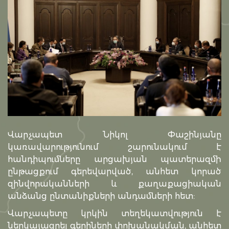
Վարչապետ Նիկոլ Փաշինյանը
կառավարությունում շարունակում է
հանդիպումները արցախյան պատերազմի
ընթացքում գերեվարված, անհետ կորած
զինվորականների և քաղաքացիական
անձանց ընտանիքների անդամների հետ:
Վարչապետը կրկին տեղեկատվություն է
ներկայացրել գերիների փոխանակման, անհետ