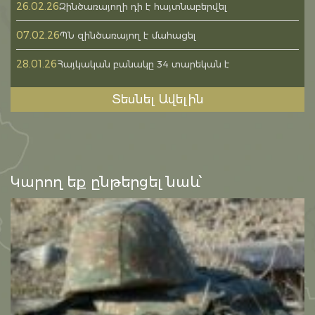
26.02.26
Զինծառայողի դի է հայտնաբերվել
07.02.26
ՊՆ զինծառայող է մահացել
28.01.26
Հայկական բանակը 34 տարեկան է
Տեսնել Ավելին
Կարող եք ընթերցել նաև՝