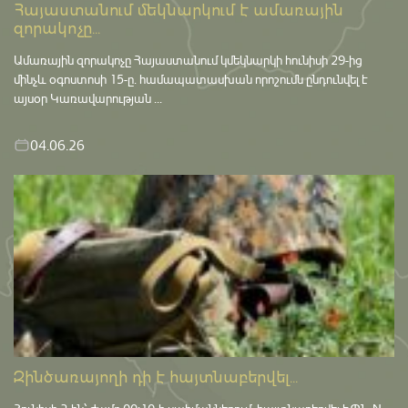
Հայաստանում մեկնարկում է ամառային
զորակոչը...
Ամառային զորակոչը Հայաստանում կմեկնարկի հունիսի 29-ից
մինչև օգոստոսի 15-ը․ համապատասխան որոշումն ընդունվել է
այսօր Կառավարության ...
04.06.26
Զինծառայողի դի է հայտնաբերվել...