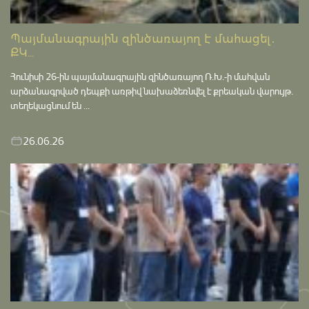
Պայմանագրային զինծառայող է մահացել․
ՔԿ...
Հունիսի 26-ին պայմանագրային զինծառայող Ռ.Խ.-ի մահվան
արձանագրված դեպքի առթիվ նախաձեռնվել է քրեական վարույթ․
տեղեկացնում են ...
26.06.26