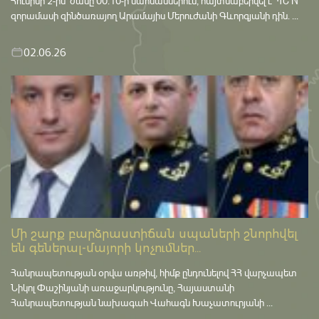
Հունիսի 2-ին՝ ժամը 00:10-ի սահմաններում, հայտնաբերվել է ՊՆ N
զորամասի զինծառայող Արամայիս Մերուժանի Գևորգյանի դին. ...
02.06.26
Մի շարք բարձրաստիճան սպաների շնորհվել
են գեներալ-մայորի կոչումներ...
Հանրապետության օրվա առթիվ, հիմք ընդունելով ՀՀ վարչապետ
Նիկոլ Փաշինյանի առաջարկությունը, Հայաստանի
Հանրապետության նախագահ Վահագն Խաչատուրյանի ...