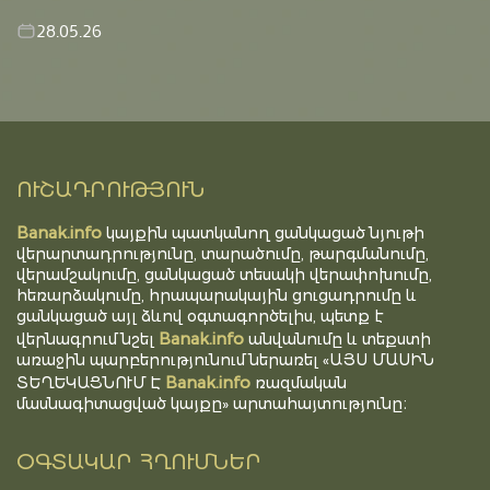
28.05.26
ՈՒՇԱԴՐՈՒԹՅՈՒՆ
Banak.info
կայքին պատկանող ցանկացած նյութի
վերարտադրությունը, տարածումը, թարգմանումը,
վերամշակումը, ցանկացած տեսակի վերափոխումը,
հեռարձակումը, հրապարակային ցուցադրումը և
ցանկացած այլ ձևով օգտագործելիս, պետք է
Banak.info
վերնագրում նշել
անվանումը և տեքստի
առաջին պարբերությունում ներառել «ԱՅՍ ՄԱՍԻՆ
Banak.info
ՏԵՂԵԿԱՑՆՈՒՄ Է
ռազմական
մասնագիտացված կայքը» արտահայտությունը։
ՕԳՏԱԿԱՐ ՀՂՈՒՄՆԵՐ