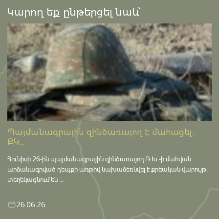
Կարող եք ընթերցել նաև՝
Պայմանագրային զինծառայող է մահացել․
ՔԿ...
Հունիսի 26-ին պայմանագրային զինծառայող Ռ.Խ.-ի մահվան
արձանագրված դեպքի առթիվ նախաձեռնվել է քրեական վարույթ․
տեղեկացնում են ...
26.06.26