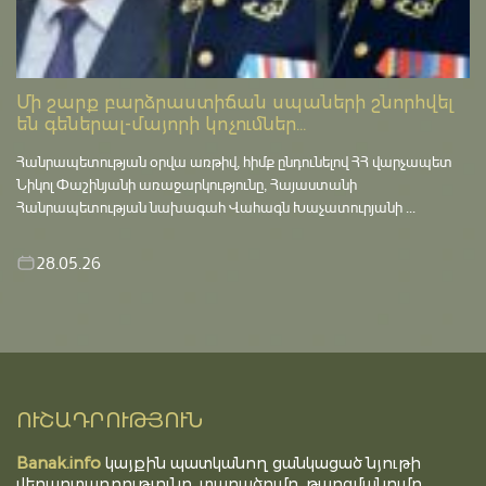
Մի շարք բարձրաստիճան սպաների շնորհվել
են գեներալ-մայորի կոչումներ...
Հանրապետության օրվա առթիվ, հիմք ընդունելով ՀՀ վարչապետ
Նիկոլ Փաշինյանի առաջարկությունը, Հայաստանի
Հանրապետության նախագահ Վահագն Խաչատուրյանի ...
28.05.26
ՈՒՇԱԴՐՈՒԹՅՈՒՆ
Banak.info
կայքին պատկանող ցանկացած նյութի
վերարտադրությունը, տարածումը, թարգմանումը,