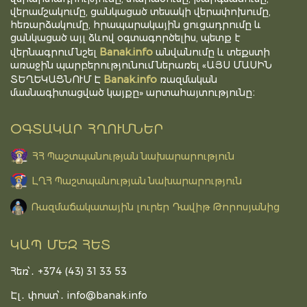
վերամշակումը, ցանկացած տեսակի վերափոխումը,
հեռարձակումը, հրապարակային ցուցադրումը և
ցանկացած այլ ձևով օգտագործելիս, պետք է
Banak.info
վերնագրում նշել
անվանումը և տեքստի
առաջին պարբերությունում ներառել «ԱՅՍ ՄԱՍԻՆ
Banak.info
ՏԵՂԵԿԱՑՆՈՒՄ Է
ռազմական
մասնագիտացված կայքը» արտահայտությունը։
ՕԳՏԱԿԱՐ ՀՂՈՒՄՆԵՐ
ՀՀ Պաշտպանության նախարարություն
ԼՂՀ Պաշտպանության նախարարություն
Ռազմաճակատային լուրեր Դավիթ Թորոսյանից
ԿԱՊ ՄԵԶ ՀԵՏ
Հեռ՝․ +374 (43) 31 33 53
Էլ․ փոստ՝․
info@banak.info