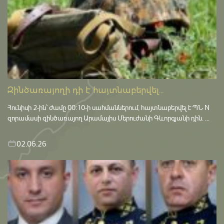
Զինծառայողի դի է հայտնաբերվել...
Հունիսի 2-ին՝ ժամը 00:10-ի սահմաններում, հայտնաբերվել է ՊՆ N
զորամասի զինծառայող Արամայիս Մերուժանի Գևորգյանի դին. ...
02.06.26