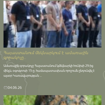
Հայաստանում մեկնարկում է ամառային
զորակոչը...
Ամառային զորակոչը Հայաստանում կմեկնարկի հունիսի 29-ից
մինչև օգոստոսի 15-ը․ համապատասխան որոշումն ընդունվել է
այսօր Կառավարության ...
04.06.26