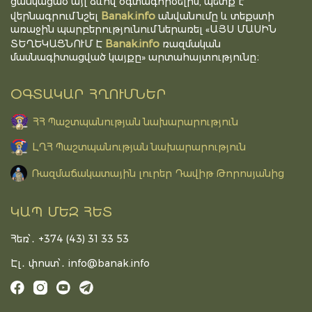
ցանկացած այլ ձևով օգտագործելիս, պետք է
Banak.info
վերնագրում նշել
անվանումը և տեքստի
առաջին պարբերությունում ներառել «ԱՅՍ ՄԱՍԻՆ
Banak.info
ՏԵՂԵԿԱՑՆՈՒՄ Է
ռազմական
մասնագիտացված կայքը» արտահայտությունը։
ՕԳՏԱԿԱՐ ՀՂՈՒՄՆԵՐ
ՀՀ Պաշտպանության նախարարություն
ԼՂՀ Պաշտպանության նախարարություն
Ռազմաճակատային լուրեր Դավիթ Թորոսյանից
ԿԱՊ ՄԵԶ ՀԵՏ
Հեռ՝․ +374 (43) 31 33 53
Էլ․ փոստ՝․
info@banak.info