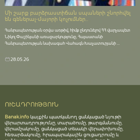
Մի շարք բարձրաստիճան սպաների շնորհվել
են գեներալ-մայորի կոչումներ...
Հանրապետության օրվա առթիվ, հիմք ընդունելով ՀՀ վարչապետ
Նիկոլ Փաշինյանի առաջարկությունը, Հայաստանի
Հանրապետության նախագահ Վահագն Խաչատուրյանի ...
28.05.26
ՈՒՇԱԴՐՈՒԹՅՈՒՆ
Banak.info
կայքին պատկանող ցանկացած նյութի
վերարտադրությունը, տարածումը, թարգմանումը,
վերամշակումը, ցանկացած տեսակի վերափոխումը,
հեռարձակումը, հրապարակային ցուցադրումը և