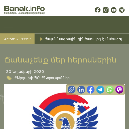
Պայմանագրային զինծառայող է մահացել․ Ք
ՎԵՐՋԻՆ ԼՈՒՐԵՐ
Ճանաչենք մեր հերոսներին
20 Նոյեմբերի 2020
#Արցախի ՊԲ
#Նորություններ