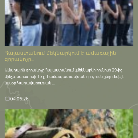
Հայաստանում մեկնարկում է ամառային
զորակոչը...
Ամառային զորակոչը Հայաստանում կմեկնարկի հունիսի 29-ից
մինչև օգոստոսի 15-ը․ համապատասխան որոշումն ընդունվել է
այսօր Կառավարության ...
04.06.26