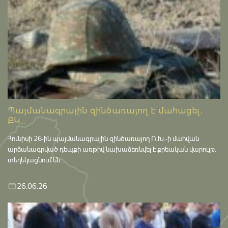
Պայմանագրային զինծառայող է մահացել․
ՔԿ...
Հունիսի 26-ին պայմանագրային զինծառայող Ռ.Խ.-ի մահվան
արձանագրված դեպքի առթիվ նախաձեռնվել է քրեական վարույթ․
տեղեկացնում են ...
26.06.26