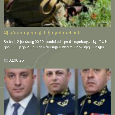
Զինծառայողի դի է հայտնաբերվել...
Հունիսի 2-ին՝ ժամը 00:10-ի սահմաններում, հայտնաբերվել է ՊՆ N
զորամասի զինծառայող Արամայիս Մերուժանի Գևորգյանի դին. ...
02.06.26