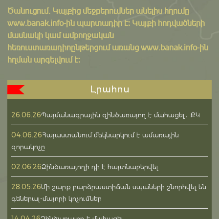
Ծանուցում․ Կայքից մեջբերումներ անելիս հղումը
www.banak.info
-ին պարտադիր է: Կայքի հոդվածների
մասնակի կամ ամբողջական
հեռուստառադիոընթերցում առանց www.banak.info-ին
հղման արգելվում է:
Լրահոս
26.06.26
Պայմանագրային զինծառայող է մահացել․ ՔԿ
04.06.26
Հայաստանում մեկնարկում է ամառային
զորակոչը
02.06.26
Զինծառայողի դի է հայտնաբերվել
28.05.26
Մի շարք բարձրաստիճան սպաների շնորհվել են
գեներալ-մայորի կոչումներ
14.04.26
Զինծառայող է մահացել