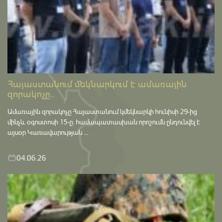
Հայաստանում մեկնարկում է ամառային
զորակոչը...
Ամառային զորակոչը Հայաստանում կմեկնարկի հունիսի 29-ից
մինչև օգոստոսի 15-ը․ համապատասխան որոշումն ընդունվել է
այսօր Կառավարության ...
04.06.26