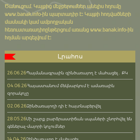
Ծանուցում․ Կայքից մեջբերումներ անելիս հղումը
www.banak.info
-ին պարտադիր է: Կայքի հոդվածների
մասնակի կամ ամբողջական
հեռուստառադիոընթերցում առանց www.banak.info-ին
հղման արգելվում է:
Լրահոս
26.06.26
Պայմանագրային զինծառայող է մահացել․ ՔԿ
04.06.26
Հայաստանում մեկնարկում է ամառային
զորակոչը
02.06.26
Զինծառայողի դի է հայտնաբերվել
28.05.26
Մի շարք բարձրաստիճան սպաների շնորհվել են
գեներալ-մայորի կոչումներ
14.04.26
Զինծառայող է մահացել