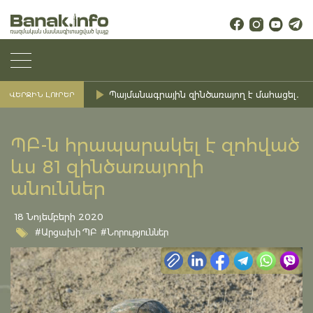
Պայմանագրային զինծառայող է մահացել․ Ք
ՎԵՐՋԻՆ ԼՈՒՐԵՐ
ՊԲ-ն հրապարակել է զոհված
ևս 81 զինծառայողի
անուններ
18 Նոյեմբերի 2020
#Արցախի ՊԲ
#Նորություններ