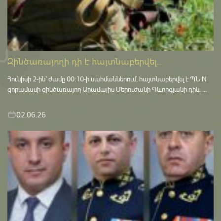
Զինծառայողի դի է հայտնաբերվել...
Հունիսի 2-ին՝ ժամը 00:10-ի սահմաններում, հայտնաբերվել է ՊՆ N
զորամասի զինծառայող Արամայիս Մերուժանի Գևորգյանի դին. ...
02.06.26