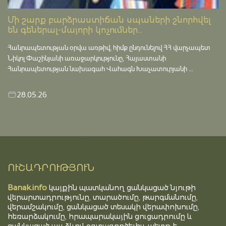
Մի շարք բարձրաստիճան սպաների շնորհվել
են գեներալ-մայորի կոչումներ...
Հանրապետության օրվա առթիվ, հիմք ընդունելով ՀՀ վարչապետ
Նիկոլ Փաշինյանի առաջարկությունը, Հայաստանի
Հանրապետության նախագահ Վահագն Խաչատուրյանի ...
28.05.26
ՈՒՇԱԴՐՈՒԹՅՈՒՆ
Banak.info
կայքին պատկանող ցանկացած նյութի
վերարտադրությունը, տարածումը, թարգմանումը,
վերամշակումը, ցանկացած տեսակի վերափոխումը,
հեռարձակումը, հրապարակային ցուցադրումը և