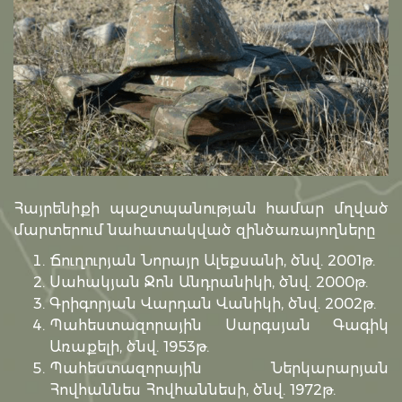
Հայրենիքի պաշտպանության համար մղված
մարտերում նահատակված զինծառայողները
Ճուղուրյան Նորայր Ալեքսանի, ծնվ. 2001թ.
Սահակյան Ջոն Անդրանիկի, ծնվ. 2000թ.
Գրիգորյան Վարդան Վանիկի, ծնվ. 2002թ.
Պահեստազորային Սարգսյան Գագիկ
Առաքելի, ծնվ. 1953թ.
Պահեստազորային Ներկարարյան
Հովհաննես Հովհաննեսի, ծնվ. 1972թ.