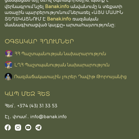
ցանկացած այլ ձևով օգտագործելիս, պետք է
Banak.info
վերնագրում նշել
անվանումը և տեքստի
առաջին պարբերությունում ներառել «ԱՅՍ ՄԱՍԻՆ
Banak.info
ՏԵՂԵԿԱՑՆՈՒՄ Է
ռազմական
մասնագիտացված կայքը» արտահայտությունը։
ՕԳՏԱԿԱՐ ՀՂՈՒՄՆԵՐ
ՀՀ Պաշտպանության նախարարություն
ԼՂՀ Պաշտպանության նախարարություն
Ռազմաճակատային լուրեր Դավիթ Թորոսյանից
ԿԱՊ ՄԵԶ ՀԵՏ
Հեռ՝․ +374 (43) 31 33 53
Էլ․ փոստ՝․
info@banak.info