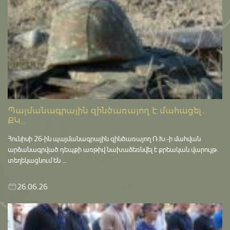
Պայմանագրային զինծառայող է մահացել․
ՔԿ...
Հունիսի 26-ին պայմանագրային զինծառայող Ռ.Խ.-ի մահվան
արձանագրված դեպքի առթիվ նախաձեռնվել է քրեական վարույթ․
տեղեկացնում են ...
26.06.26