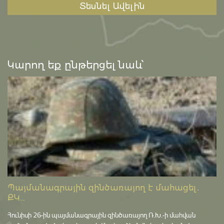
Տեսնել Ավելին
Կարող եք ընթերցել նաև՝
Պայմանագրային զինծառայող է մահացել․
ՔԿ...
Հունիսի 26-ին պայմանագրային զինծառայող Ռ.Խ.-ի մահվան