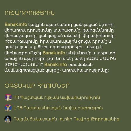
ՈՒՇԱԴՐՈՒԹՅՈՒՆ
Banak.info
կայքին պատկանող ցանկացած նյութի
վերարտադրությունը, տարածումը, թարգմանումը,
վերամշակումը, ցանկացած տեսակի վերափոխումը,
հեռարձակումը, հրապարակային ցուցադրումը և
ցանկացած այլ ձևով օգտագործելիս, պետք է
Banak.info
վերնագրում նշել
անվանումը և տեքստի
առաջին պարբերությունում ներառել «ԱՅՍ ՄԱՍԻՆ
Banak.info
ՏԵՂԵԿԱՑՆՈՒՄ Է
ռազմական
մասնագիտացված կայքը» արտահայտությունը։
ՕԳՏԱԿԱՐ ՀՂՈՒՄՆԵՐ
ՀՀ Պաշտպանության նախարարություն
ԼՂՀ Պաշտպանության նախարարություն
Ռազմաճակատային լուրեր Դավիթ Թորոսյանից