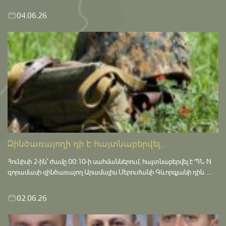
04.06.26
Զինծառայողի դի է հայտնաբերվել...
Հունիսի 2-ին՝ ժամը 00:10-ի սահմաններում, հայտնաբերվել է ՊՆ N
զորամասի զինծառայող Արամայիս Մերուժանի Գևորգյանի դին. ...
02.06.26