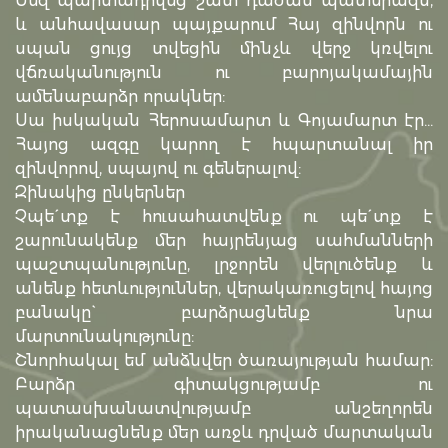
Մեզ պարտադրվեց շատ դաժան պատերազմ,
և անհավասար պայքարում Հայ զինվորն ու
սպան ցույց տվեցին մինչև վերջ կռվելու
վճռականություն ու բարոյակամային
ամենաբարձր որակներ:
Սա իսկական Հերոսամարտ և Գոյամարտ էր…
Հայոց ազգը կարող է հպարտանալ իր
զինվորով, սպայով ու գեներալով:
Զինակից ընկերներ
Չպե´տք է հուսահատվենք ու պե´տք է
շարունակենք մեր հայրենյաց սահմանների
պաշտպանությունը, լրջորեն վերլուծենք և
անենք հետևություններ, վերակառուցելով հայոց
բանակը` բարձրացնենք նրա
մարտունակությունը:
Շնորհակալ եմ անձնվեր ծառայության համար:
Բարձր գիտակցությամբ ու
պատասխանատվությամբ անշեղորեն
իրականացնենք մեր առջև դրված մարտական