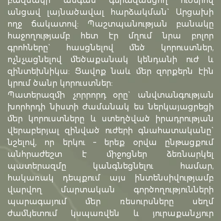
բազմակի անգամ գերազանցող ուժերով
անցավ լայնածավալ հարձակման` Արցախի
ողջ ճակատով: Պաշտպանության բանակը
հաջողությամբ հետ էր մղում նրա բոլոր
գրոհները` հասցնելով մեծ կորուստներ,
ոչնչացնելով մեծաքանակ կենդանի ուժ և
զինտեխնիկա: Ցավոք նաև մեր զորքերն էին
կրում ծանր կորուստներ:
Պատերազմի չորրորդ օրը` անվտանգության
խորհրդի նիստի ժամանակ ես ներկայացրեցի
մեր կորուստները և ստեղծված իրադրության
վերաբերյալ զինված ուժերի գնահատականը`
նշելով, որ երկու – երեք օրվա ընթացքում
անհրաժեշտ է միջոցներ ձեռնարկել
պատերազմը կանգնեցնելու համար,
հակառակ դեպքում այս ինտենսիվությամբ
վարվող մարտական գործողությունների
պարագայում մեր ռեսուրսները սեղմ
ժամկետում կսպառվեն և յուրաքանչյուր