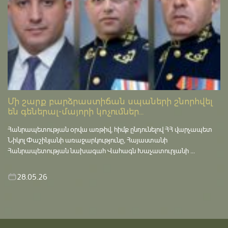
Մի շարք բարձրաստիճան սպաների շնորհվել
են գեներալ-մայորի կոչումներ...
Հանրապետության օրվա առթիվ, հիմք ընդունելով ՀՀ վարչապետ
Նիկոլ Փաշինյանի առաջարկությունը, Հայաստանի
Հանրապետության նախագահ Վահագն Խաչատուրյանի ...
28.05.26