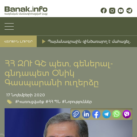
Պայմանագրային զինծառայող է մահացել․ Ք
ՎԵՐՋԻՆ ԼՈՒՐԵՐ
ՀՀ ԶՈՒ ԳՇ պետ, գեներալ-
գնդապետ Օնիկ
Գասպարանի ուղերձը
17 Նոյեմբերի 2020
#Կառուցվածք
#ՀՀ ՊՆ
#Նորություններ