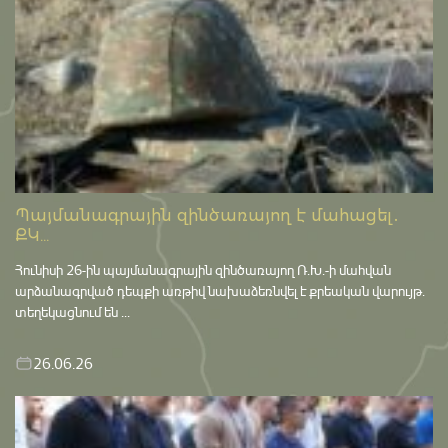
Պայմանագրային զինծառայող է մահացել․
ՔԿ...
Հունիսի 26-ին պայմանագրային զինծառայող Ռ.Խ.-ի մահվան
արձանագրված դեպքի առթիվ նախաձեռնվել է քրեական վարույթ․
տեղեկացնում են ...
26.06.26