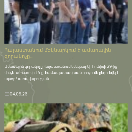
Հայաստանում մեկնարկում է ամառային
զորակոչը...
Ամառային զորակոչը Հայաստանում կմեկնարկի հունիսի 29-ից
մինչև օգոստոսի 15-ը․ համապատասխան որոշումն ընդունվել է
այսօր Կառավարության ...
04.06.26