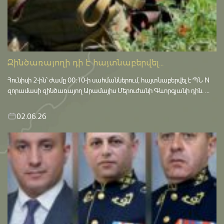
Զինծառայողի դի է հայտնաբերվել...
Հունիսի 2-ին՝ ժամը 00:10-ի սահմաններում, հայտնաբերվել է ՊՆ N
զորամասի զինծառայող Արամայիս Մերուժանի Գևորգյանի դին. ...
02.06.26