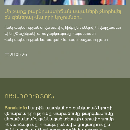
Մի շարք բարձրաստիճան սպաների շնորհվել
են գեներալ-մայորի կոչումներ...
Հանրապետության օրվա առթիվ, հիմք ընդունելով ՀՀ վարչապետ
Նիկոլ Փաշինյանի առաջարկությունը, Հայաստանի
Հանրապետության նախագահ Վահագն Խաչատուրյանի ...
28.05.26
ՈՒՇԱԴՐՈՒԹՅՈՒՆ
Banak.info
կայքին պատկանող ցանկացած նյութի
վերարտադրությունը, տարածումը, թարգմանումը,
վերամշակումը, ցանկացած տեսակի վերափոխումը,
հեռարձակումը, հրապարակային ցուցադրումը և