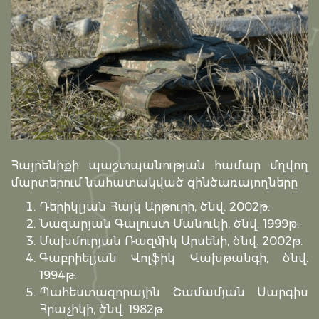
Հայրենիքի պաշտպանության համար մղվող
մարտերում նահատակված զինծառայողները
Դերիկլյան Հայկ Արթուրի, ծնվ. 2002թ.
Նազարյան Գալուստ Մանուկի, ծնվ. 1999թ.
Մախմուրյան Ռազմիկ Արսենի, ծնվ. 2002թ.
Գաբրիելյան Վոլֆիկ Վախթանգի, ծնվ.
1994թ.
Պահեստազորային Շամամյան Սարգիս
Հրաչիկի, ծնվ. 1982թ.