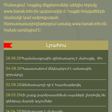
Ծանուցում․ Կայքից մեջբերումներ անելիս հղումը
www.banak.info
-ին պարտադիր է: Կայքի հոդվածների
մասնակի կամ ամբողջական
հեռուստառադիոընթերցում առանց www.banak.info-ին
հղման արգելվում է:
Լրահոս
26.06.26
Պայմանագրային զինծառայող է մահացել․ ՔԿ
04.06.26
Հայաստանում մեկնարկում է ամառային
զորակոչը
02.06.26
Զինծառայողի դի է հայտնաբերվել
28.05.26
Մի շարք բարձրաստիճան սպաների շնորհվել են
գեներալ-մայորի կոչումներ
14.04.26
Զինծառայող է մահացել