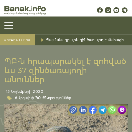
Պայմանագրային զինծառայող է մահացել․ Ք
ՎԵՐՋԻՆ ԼՈՒՐԵՐ
ՊԲ-ն հրապարակել է զոհված
ևս 37 զինծառայողի
անուններ
13 Նոյեմբերի 2020
#Արցախի ՊԲ
#Նորություններ