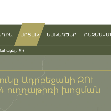
ԵԴԻԱ
ԱՐՑԱԽ
ՆԱԽԱԳԾԵՐ
ՌԱԶՄԱԿԱ
մահացել․ ՔԿ
ունը Ադրբեջանի ԶՈՒ
24 ուղղաթիռի խոցման