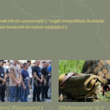
nak.info
-ին պարտադիր է: Կայքի հոդվածների մասնակի
banak.info-ին հղման արգելվում է:
ում մեկնարկում է
Զինծառայողի դի է