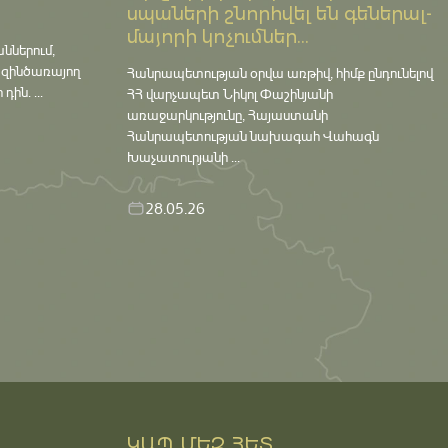
սպաների շնորհվել են գեներալ-
մայորի կոչումներ...
աններում,
 զինծառայող
Հանրապետության օրվա առթիվ, հիմք ընդունելով
ին. ...
ՀՀ վարչապետ Նիկոլ Փաշինյանի
առաջարկությունը, Հայաստանի
Հանրապետության նախագահ Վահագն
Խաչատուրյանի ...
28.05.26
ԿԱՊ ՄԵԶ ՀԵՏ