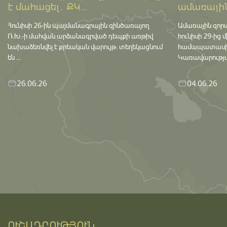
է մահացել․ ՔԿ...
ամառային
Հունիսի 26-ին պայմանագրային զինծառայող
Ամառային զոր
Ռ.Խ.-ի մահվան արձանագրված դեպքի առթիվ
հունիսի 29-ից 
նախաձեռնվել է քրեական վարույթ․ տեղեկացնում
համապատասխան 
են ...
Կառավարության
26.06.26
04.06.26
ՈՒՇԱԴՐՈՒԹՅՈՒՆ