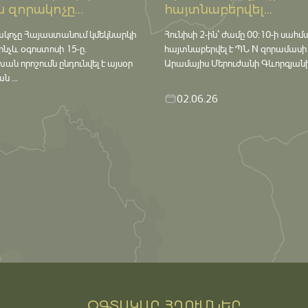
 զորակոչը...
հայտնաբերվել...
ակոչը Հայաստանում կմեկնարկի
Հունիսի 2-ին՝ ժամը 00:10-ի սահմ
մինչև օգոստոսի 15-ը․
հայտնաբերվել է ՊՆ N զորամասի
որոշումն ընդունվել է այսօր
Արամայիս Մերուժանի Գևորգյանի դ
 ...
02.06.26
ՕԳՏԱԿԱՐ ՀՂՈՒՄՆԵՐ