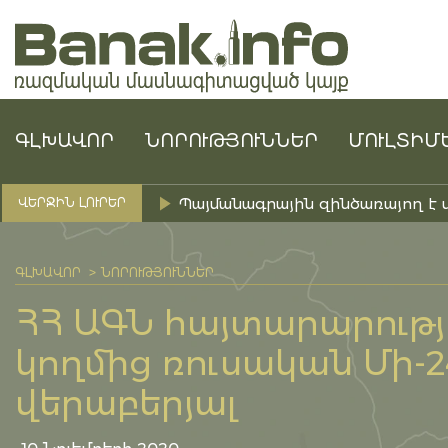
ԳԼԽԱՎՈՐ
ՆՈՐՈՒԹՅՈՒՆՆԵՐ
ՄՈՒԼՏԻՄ
Պայմանագրային զինծառայող է 
ՎԵՐՋԻՆ ԼՈՒՐԵՐ
ԳԼԽԱՎՈՐ
ՆՈՐՈՒԹՅՈՒՆՆԵՐ
ՀՀ ԱԳՆ հայտարարությ
կողմից ռուսական Մի-
վերաբերյալ