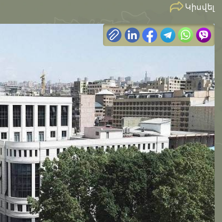
Կիսվել