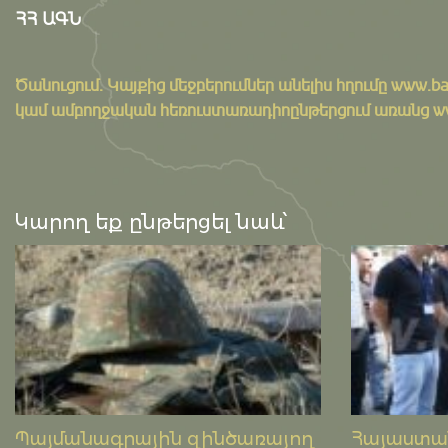
ՀՀ ԱԳՆ
Ծանուցում․ Կայքից մեջբերումներ անելիս հղումը
www.ba
կամ ամբողջական հեռուստառադիոընթերցում առանց www.
Կարող եք ընթերցել նաև՝
Պայմանագրային զինծառայող
Հայաստան