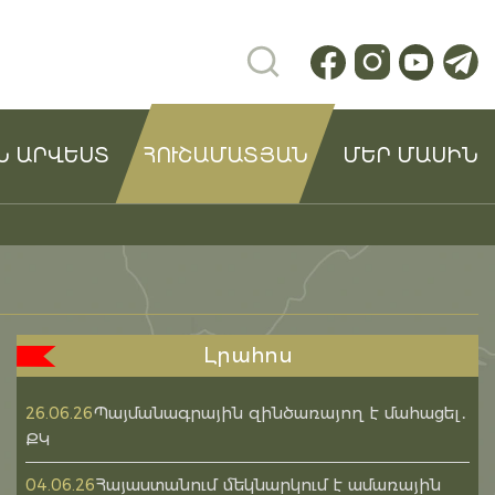
Ն ԱՐՎԵՍՏ
ՀՈՒՇԱՄԱՏՅԱՆ
ՄԵՐ ՄԱՍԻՆ
Լրահոս
Պայմանագրային զինծառայող է մահացել․
26.06.26
ՔԿ
Հայաստանում մեկնարկում է ամառային
04.06.26