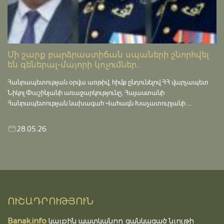
Մի շարք բարձրաստիճան սպաների շնորհվել
են գեներալ-մայորի կոչումներ...
Հանրապետության օրվա առթիվ, հիմք ընդունելով ՀՀ վարչապետ
Նիկոլ Փաշինյանի առաջարկությունը, Հայաստանի
Հանրապետության նախագահ Վահագն Խաչատուրյանի ...
28.05.26
ՈՒՇԱԴՐՈՒԹՅՈՒՆ
Banak.info
կայքին պատկանող ցանկացած նյութի