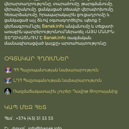
վերարտադրությունը, տարածումը, թարգմանումը,
վերամշակումը, ցանկացած տեսակի վերափոխումը,
հեռարձակումը, հրապարակային ցուցադրումը և
ցանկացած այլ ձևով օգտագործելիս, պետք է
Banak.info
վերնագրում նշել
անվանումը և տեքստի
առաջին պարբերությունում ներառել «ԱՅՍ ՄԱՍԻՆ
Banak.info
ՏԵՂԵԿԱՑՆՈՒՄ Է
ռազմական
մասնագիտացված կայքը» արտահայտությունը։
ՕԳՏԱԿԱՐ ՀՂՈՒՄՆԵՐ
ՀՀ Պաշտպանության նախարարություն
ԼՂՀ Պաշտպանության նախարարություն
Ռազմաճակատային լուրեր Դավիթ Թորոսյանից
ԿԱՊ ՄԵԶ ՀԵՏ
Հեռ՝․ +374 (43) 31 33 53
Էլ․ փոստ՝․
info@banak.info