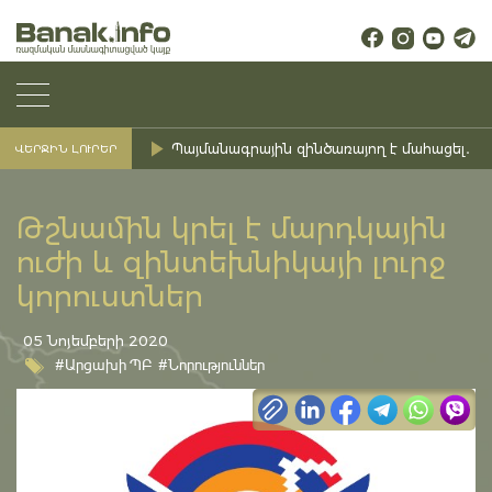
Պայմանագրային զինծառայող է մահացել․ Ք
ՎԵՐՋԻՆ ԼՈՒՐԵՐ
Թշնամին կրել է մարդկային
ուժի և զինտեխնիկայի լուրջ
կորուստներ
05 Նոյեմբերի 2020
#Արցախի ՊԲ
#Նորություններ