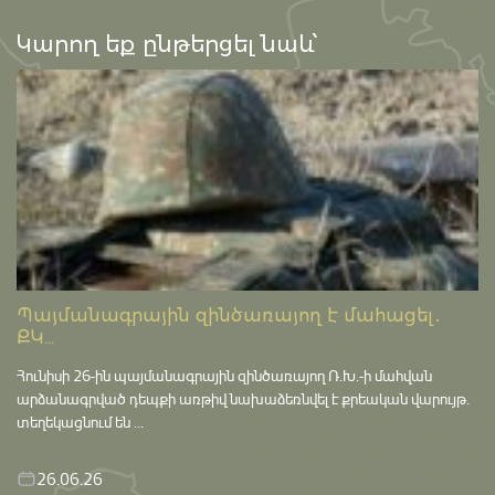
Կարող եք ընթերցել նաև՝
Պայմանագրային զինծառայող է մահացել․
ՔԿ...
Հունիսի 26-ին պայմանագրային զինծառայող Ռ.Խ.-ի մահվան
արձանագրված դեպքի առթիվ նախաձեռնվել է քրեական վարույթ․
տեղեկացնում են ...
26.06.26