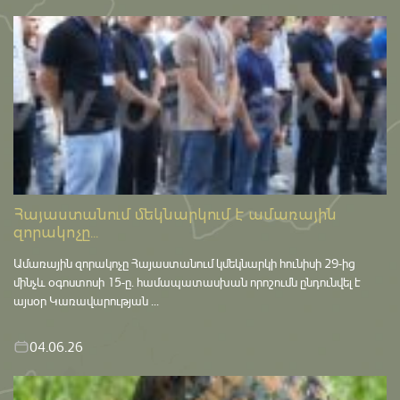
Հայաստանում մեկնարկում է ամառային
զորակոչը...
Ամառային զորակոչը Հայաստանում կմեկնարկի հունիսի 29-ից
մինչև օգոստոսի 15-ը․ համապատասխան որոշումն ընդունվել է
այսօր Կառավարության ...
04.06.26