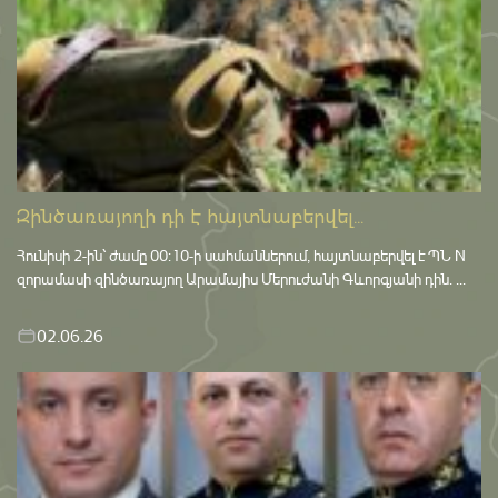
Զինծառայողի դի է հայտնաբերվել...
Հունիսի 2-ին՝ ժամը 00:10-ի սահմաններում, հայտնաբերվել է ՊՆ N
զորամասի զինծառայող Արամայիս Մերուժանի Գևորգյանի դին. ...
02.06.26