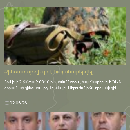
Զինծառայողի դի է հայտնաբերվել...
Հունիսի 2-ին՝ ժամը 00:10-ի սահմաններում, հայտնաբերվել է ՊՆ N
զորամասի զինծառայող Արամայիս Մերուժանի Գևորգյանի դին. ...
02.06.26