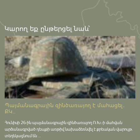
Կարող եք ընթերցել նաև՝
Պայմանագրային զինծառայող է մահացել․
ՔԿ...
Հունիսի 26-ին պայմանագրային զինծառայող Ռ.Խ.-ի մահվան
արձանագրված դեպքի առթիվ նախաձեռնվել է քրեական վարույթ․
տեղեկացնում են ...