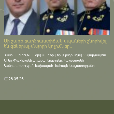
Մի շարք բարձրաստիճան սպաների շնորհվել
են գեներալ-մայորի կոչումներ...
Հանրապետության օրվա առթիվ, հիմք ընդունելով ՀՀ վարչապետ
Նիկոլ Փաշինյանի առաջարկությունը, Հայաստանի
Հանրապետության նախագահ Վահագն Խաչատուրյանի ...
28.05.26