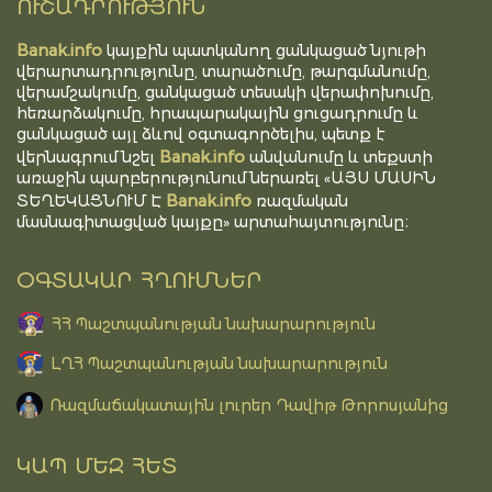
ՈՒՇԱԴՐՈՒԹՅՈՒՆ
Banak.info
կայքին պատկանող ցանկացած նյութի
վերարտադրությունը, տարածումը, թարգմանումը,
վերամշակումը, ցանկացած տեսակի վերափոխումը,
հեռարձակումը, հրապարակային ցուցադրումը և
ցանկացած այլ ձևով օգտագործելիս, պետք է
Banak.info
վերնագրում նշել
անվանումը և տեքստի
առաջին պարբերությունում ներառել «ԱՅՍ ՄԱՍԻՆ
Banak.info
ՏԵՂԵԿԱՑՆՈՒՄ Է
ռազմական
մասնագիտացված կայքը» արտահայտությունը։
ՕԳՏԱԿԱՐ ՀՂՈՒՄՆԵՐ
ՀՀ Պաշտպանության նախարարություն
ԼՂՀ Պաշտպանության նախարարություն
Ռազմաճակատային լուրեր Դավիթ Թորոսյանից
ԿԱՊ ՄԵԶ ՀԵՏ