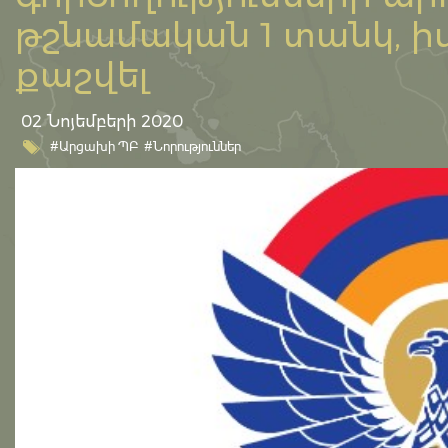
թշնամական 1 տանկ, ի
քաշվել
02 Նոյեմբերի 2020
#Արցախի ՊԲ
#Նորություններ