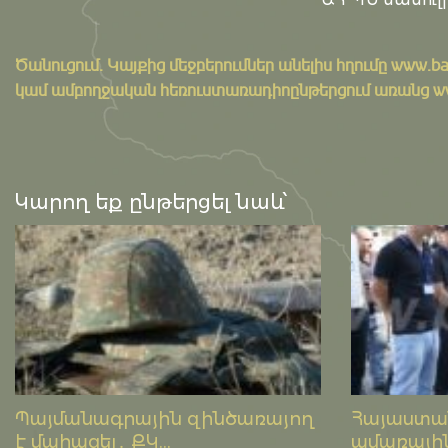
Ծանուցում․ Կայքից մեջբերումներ անելիս հղումը
www.ba
կամ ամբողջական հեռուստառադիոընթերցում առանց www.
Կարող եք ընթերցել նաև՝
Պայմանագրային զինծառայող
Հայաստան
է մահացել․ ՔԿ...
ամառային