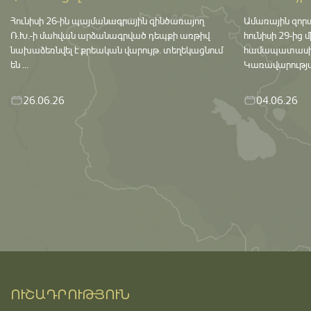
Հունիսի 26-ին պայմանագրային զինծառայող
Ամառային զոր
Ռ.Խ.-ի մահվան արձանագրված դեպքի առթիվ
հունիսի 29-ից 
նախաձեռնվել է քրեական վարույթ․ տեղեկացնում
համապատասխան 
են ...
Կառավարության
26.06.26
04.06.26
ՈՒՇԱԴՐՈՒԹՅՈՒՆ