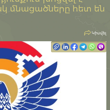
սկ մնացածները հետ են
Կիսվել