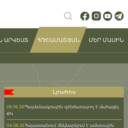
Ն ԱՐՎԵՍՏ
ՀՈՒՇԱՄԱՏՅԱՆ
ՄԵՐ ՄԱՍԻՆ
Լրահոս
Պայմանագրային զինծառայող է մահացել․
26.06.26
ՔԿ
Հայաստանում մեկնարկում է ամառային
04.06.26