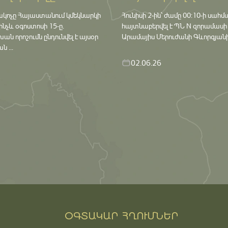
ակոչը Հայաստանում կմեկնարկի
Հունիսի 2-ին՝ ժամը 00:10-ի սահմ
մինչև օգոստոսի 15-ը․
հայտնաբերվել է ՊՆ N զորամասի
որոշումն ընդունվել է այսօր
Արամայիս Մերուժանի Գևորգյանի դ
 ...
02.06.26
ՕԳՏԱԿԱՐ ՀՂՈՒՄՆԵՐ