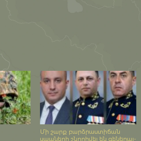
Մի շարք բարձրաստիճան
սպաների շնորհվել են գեներալ-