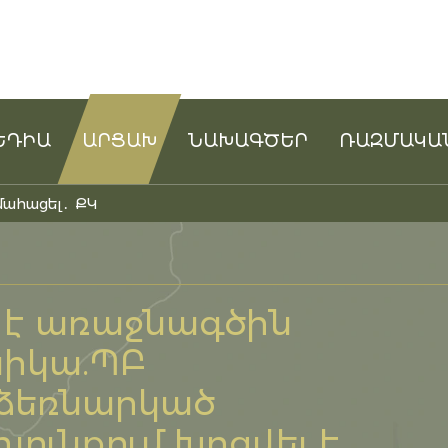
ԵԴԻԱ
ԱՐՑԱԽ
ՆԱԽԱԳԾԵՐ
ՌԱԶՄԱԿԱ
մահացել․ ՔԿ
 է առաջնագծին
նիկա.ՊԲ
ձեռնարկած
յունքում խոցվել է