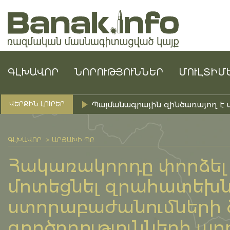
ԳԼԽԱՎՈՐ
ՆՈՐՈՒԹՅՈՒՆՆԵՐ
ՄՈՒԼՏԻՄ
Պայմանագրային զինծառայող է 
ՎԵՐՋԻՆ ԼՈՒՐԵՐ
ԳԼԽԱՎՈՐ
ԱՐՑԱԽԻ ՊԲ
Հակառակորդը փորձել
մոտեցնել զրահատեխ
ստորաբաժանումների 
գործողությունների արդ