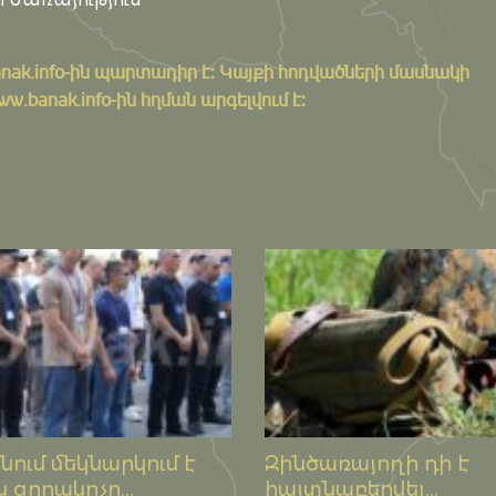
nak.info
-ին պարտադիր է: Կայքի հոդվածների մասնակի
banak.info-ին հղման արգելվում է:
ում մեկնարկում է
Զինծառայողի դի է
 զորակոչը...
հայտնաբերվել...