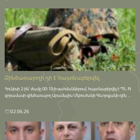
Զինծառայողի դի է հայտնաբերվել...
Հունիսի 2-ին՝ ժամը 00:10-ի սահմաններում, հայտնաբերվել է ՊՆ N
զորամասի զինծառայող Արամայիս Մերուժանի Գևորգյանի դին. ...
02.06.26