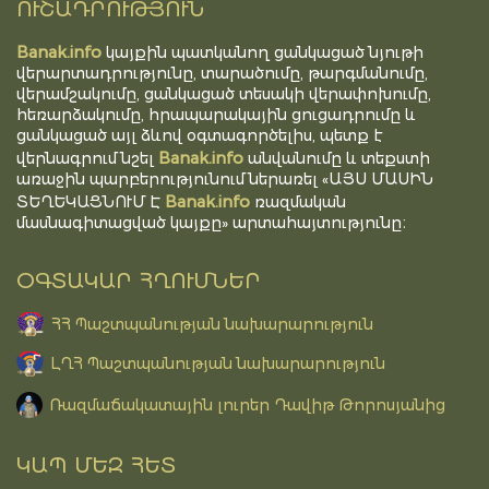
ՈՒՇԱԴՐՈՒԹՅՈՒՆ
Banak.info
կայքին պատկանող ցանկացած նյութի
վերարտադրությունը, տարածումը, թարգմանումը,
վերամշակումը, ցանկացած տեսակի վերափոխումը,
հեռարձակումը, հրապարակային ցուցադրումը և
ցանկացած այլ ձևով օգտագործելիս, պետք է
Banak.info
վերնագրում նշել
անվանումը և տեքստի
առաջին պարբերությունում ներառել «ԱՅՍ ՄԱՍԻՆ
Banak.info
ՏԵՂԵԿԱՑՆՈՒՄ Է
ռազմական
մասնագիտացված կայքը» արտահայտությունը։
ՕԳՏԱԿԱՐ ՀՂՈՒՄՆԵՐ
ՀՀ Պաշտպանության նախարարություն
ԼՂՀ Պաշտպանության նախարարություն
Ռազմաճակատային լուրեր Դավիթ Թորոսյանից
ԿԱՊ ՄԵԶ ՀԵՏ