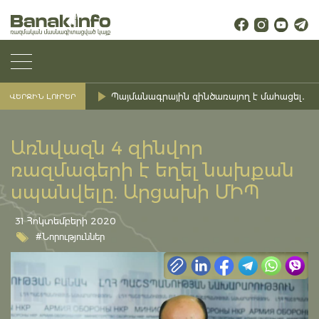
Պայմանագրային զինծառայող է մահացել․ Ք
ՎԵՐՋԻՆ ԼՈՒՐԵՐ
Առնվազն 4 զինվոր
ռազմագերի է եղել նախքան
սպանվելը. Արցախի ՄԻՊ
31 Հոկտեմբերի 2020
#Նորություններ