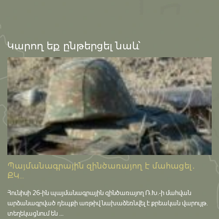
Կարող եք ընթերցել նաև՝
Պայմանագրային զինծառայող է մահացել․
ՔԿ...
Հունիսի 26-ին պայմանագրային զինծառայող Ռ.Խ.-ի մահվան
արձանագրված դեպքի առթիվ նախաձեռնվել է քրեական վարույթ․
տեղեկացնում են ...