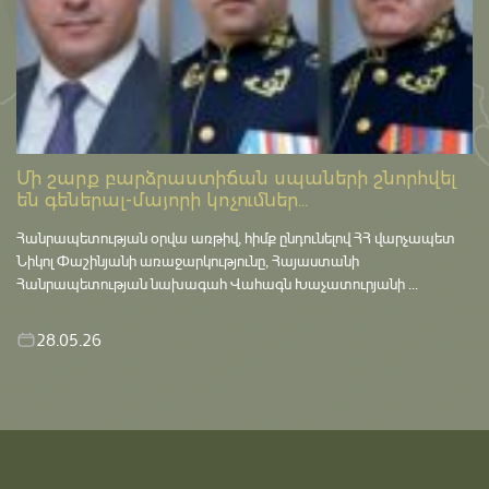
Մի շարք բարձրաստիճան սպաների շնորհվել
են գեներալ-մայորի կոչումներ...
Հանրապետության օրվա առթիվ, հիմք ընդունելով ՀՀ վարչապետ
Նիկոլ Փաշինյանի առաջարկությունը, Հայաստանի
Հանրապետության նախագահ Վահագն Խաչատուրյանի ...
28.05.26