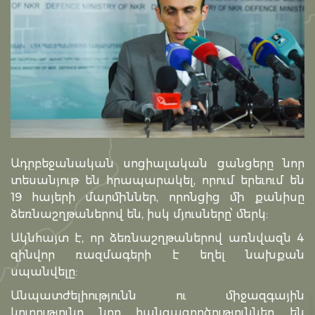
Ադրբեջանական սոցիալական ցանցերը նոր
տեսանյութ են հրապարակել, որում երեւում են
19 հայերի մարմիններ, որոնցից մի քանիսը
ձեռնաշղթաներով են, իսկ մյուսները՝ մերկ:
Ակնհայտ է, որ ձեռնաշղթաներով առնվազն 4
զինվոր ռազմագերի է եղել նախքան
սպանվելը:
Անպատժելիությունն ու միջազգային
կուրությունը նոր հանցագործություններ են