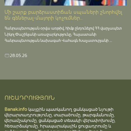
Մի շարք բարձրաստիճան սպաների շնորհվել
են գեներալ-մայորի կոչումներ...
Հանրապետության օրվա առթիվ, հիմք ընդունելով ՀՀ վարչապետ
Նիկոլ Փաշինյանի առաջարկությունը, Հայաստանի
Հանրապետության նախագահ Վահագն Խաչատուրյանի ...
28.05.26
ՈՒՇԱԴՐՈՒԹՅՈՒՆ
Banak.info
կայքին պատկանող ցանկացած նյութի
վերարտադրությունը, տարածումը, թարգմանումը,
վերամշակումը, ցանկացած տեսակի վերափոխումը,
հեռարձակումը, հրապարակային ցուցադրումը և