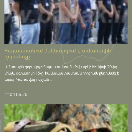
Հայաստանում մեկնարկում է ամառային
զորակոչը...
Ամառային զորակոչը Հայաստանում կմեկնարկի հունիսի 29-ից
մինչև օգոստոսի 15-ը․ համապատասխան որոշումն ընդունվել է
այսօր Կառավարության ...
04.06.26