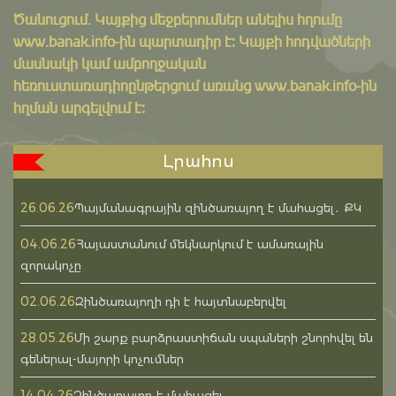
Ծանուցում․ Կայքից մեջբերումներ անելիս հղումը
www.banak.info
-ին պարտադիր է: Կայքի հոդվածների
մասնակի կամ ամբողջական
հեռուստառադիոընթերցում առանց www.banak.info-ին
հղման արգելվում է:
Լրահոս
26.06.26
Պայմանագրային զինծառայող է մահացել․ ՔԿ
04.06.26
Հայաստանում մեկնարկում է ամառային
զորակոչը
02.06.26
Զինծառայողի դի է հայտնաբերվել
28.05.26
Մի շարք բարձրաստիճան սպաների շնորհվել են
գեներալ-մայորի կոչումներ
14.04.26
Զինծառայող է մահացել