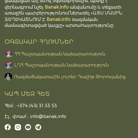
ցանկացած այլ ձևով օգտագործելիս, պետք է
Banak.info
վերնագրում նշել
անվանումը և տեքստի
առաջին պարբերությունում ներառել «ԱՅՍ ՄԱՍԻՆ
Banak.info
ՏԵՂԵԿԱՑՆՈՒՄ Է
ռազմական
մասնագիտացված կայքը» արտահայտությունը։
ՕԳՏԱԿԱՐ ՀՂՈՒՄՆԵՐ
ՀՀ Պաշտպանության նախարարություն
ԼՂՀ Պաշտպանության նախարարություն
Ռազմաճակատային լուրեր Դավիթ Թորոսյանից
ԿԱՊ ՄԵԶ ՀԵՏ
Հեռ՝․ +374 (43) 31 33 53
Էլ․ փոստ՝․
info@banak.info