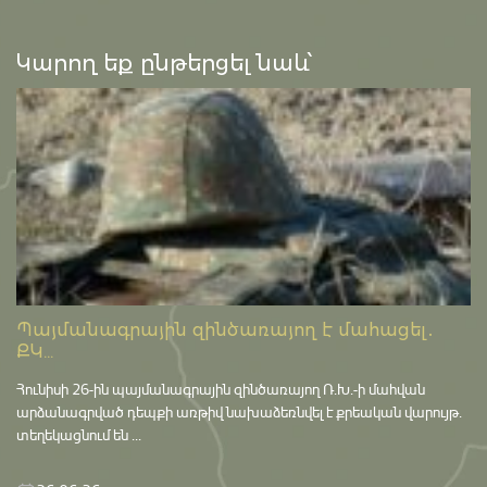
Կարող եք ընթերցել նաև՝
Պայմանագրային զինծառայող է մահացել․
ՔԿ...
Հունիսի 26-ին պայմանագրային զինծառայող Ռ.Խ.-ի մահվան
արձանագրված դեպքի առթիվ նախաձեռնվել է քրեական վարույթ․
տեղեկացնում են ...