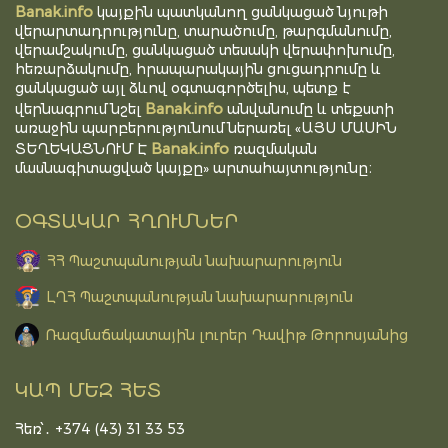
Banak.info
կայքին պատկանող ցանկացած նյութի
վերարտադրությունը, տարածումը, թարգմանումը,
վերամշակումը, ցանկացած տեսակի վերափոխումը,
հեռարձակումը, հրապարակային ցուցադրումը և
ցանկացած այլ ձևով օգտագործելիս, պետք է
Banak.info
վերնագրում նշել
անվանումը և տեքստի
առաջին պարբերությունում ներառել «ԱՅՍ ՄԱՍԻՆ
Banak.info
ՏԵՂԵԿԱՑՆՈՒՄ Է
ռազմական
մասնագիտացված կայքը» արտահայտությունը։
ՕԳՏԱԿԱՐ ՀՂՈՒՄՆԵՐ
ՀՀ Պաշտպանության նախարարություն
ԼՂՀ Պաշտպանության նախարարություն
Ռազմաճակատային լուրեր Դավիթ Թորոսյանից
ԿԱՊ ՄԵԶ ՀԵՏ
Հեռ՝․ +374 (43) 31 33 53