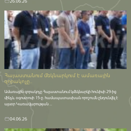
26.06.26
Հայաստանում մեկնարկում է ամառային
զորակոչը...
Ամառային զորակոչը Հայաստանում կմեկնարկի հունիսի 29-ից
մինչև օգոստոսի 15-ը․ համապատասխան որոշումն ընդունվել է
այսօր Կառավարության ...
04.06.26