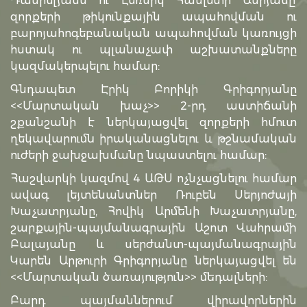
Դանիելյանն ու Լեռնիկ Համլետի Ասրյանը՝
զորքերի թիկունքային ապահովման ու
բարոյահոգեբանական ապահովման կառույցի
հստակ ու պլանաչափ աշխատանքները
կազմակերպելու համար:
Գնդապետ Էրիկ Բորիկի Գրիգորյանը
<<Մարտական խաչ>> 2-րդ աստիճանի
շքանշանի է ներկայացվել զորքերի հմուտ
ղեկավարումն իրականացնելու և թշնամական
ուժերի ջախջախմանը նպաստելու համար:
Հաշվարկի կազմով 4 ԱԹՍ ոչնչացնելու համար
ավագ լեյտենանտներ Ռուբեն Սերյոժայի
Խաչատրյանը, Հովիկ Արմենի Խաչատրյանը,
շարքային-պայմանագրային Աշոտ Վահրամի
Բալայանը և սերժանտ-պայմանագրային
Կարեն Արթուրի Գրիգորյանը ներկայացվել են
<<Մարտական ծառայություն>> մեդալների:
Բարդ պայմաններում վիրավորներին