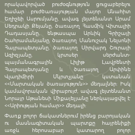
որակավորված բուժօգնություն ցուցաբերելու
համար բուժծառայության մայոր Անահիտ
Եղիշեի Ասրումյանը, ավագ լեյտենանտ Արամ
Սեդրակի Քեյանը, ծառայող Հասմիկ Վիտալիի
Դադասյանը, ենթասպա Արևիկ Գրիշայի
Շահրամանյանը, ծառայող Մանուշակ Նելսոնի
Հայրապետյանը, ծառայող Սիրվարդ Շուրայի
Ազիզյանը, կրտսեր սերժանտ-
պայմանագրային Լիլիթ Լավրենտի
Հայրապետյանը և ծառայող Արփինե
Վլադիմիրի Մկրտչյանը կստանան
<<Մարտական ծառայություն>> մեդալներ: Իսկ
կամավորական վիրաբույժ, ավագ լեյտենանտ
Նորայր Աթանեսի Միքայելյանը ներկայացվել է
<<Արիության համար>> մեդալի:
Փառք բոլոր ճակատներում իրենց բարոյական
ու մասնագիտական պարտքը հայրենիքի
առջև հերոսաբար կատարող բոլոր