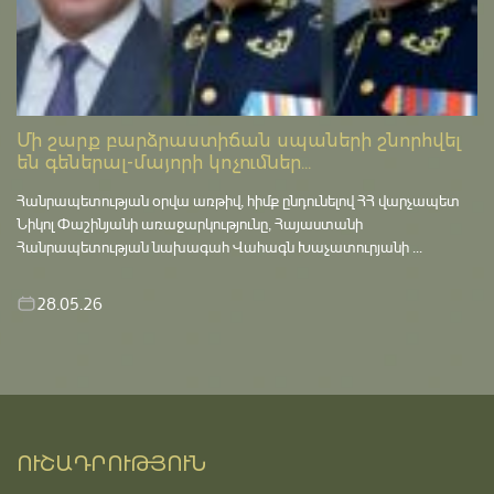
Մի շարք բարձրաստիճան սպաների շնորհվել
են գեներալ-մայորի կոչումներ...
Հանրապետության օրվա առթիվ, հիմք ընդունելով ՀՀ վարչապետ
Նիկոլ Փաշինյանի առաջարկությունը, Հայաստանի
Հանրապետության նախագահ Վահագն Խաչատուրյանի ...
28.05.26
ՈՒՇԱԴՐՈՒԹՅՈՒՆ