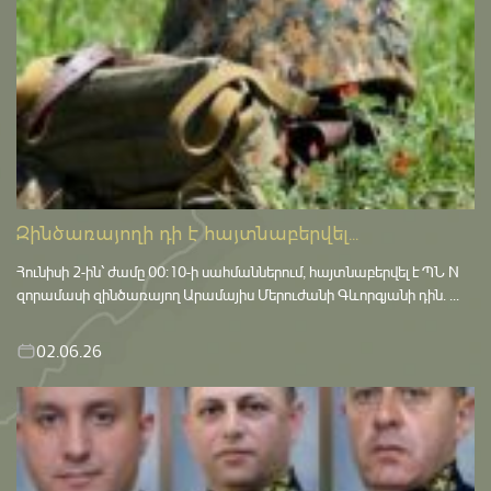
Զինծառայողի դի է հայտնաբերվել...
Հունիսի 2-ին՝ ժամը 00:10-ի սահմաններում, հայտնաբերվել է ՊՆ N
զորամասի զինծառայող Արամայիս Մերուժանի Գևորգյանի դին. ...
02.06.26