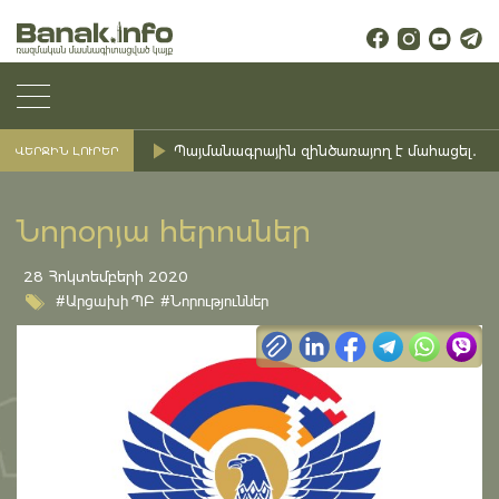
Պայմանագրային զինծառայող է մահացել․ Ք
ՎԵՐՋԻՆ ԼՈՒՐԵՐ
Նորօրյա հերոսներ
28 Հոկտեմբերի 2020
#Արցախի ՊԲ
#Նորություններ