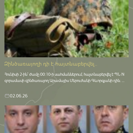
Զինծառայողի դի է հայտնաբերվել...
Հունիսի 2-ին՝ ժամը 00:10-ի սահմաններում, հայտնաբերվել է ՊՆ N
զորամասի զինծառայող Արամայիս Մերուժանի Գևորգյանի դին. ...
02.06.26