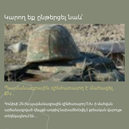
Կարող եք ընթերցել նաև՝
Պայմանագրային զինծառայող է մահացել․
ՔԿ...
Հունիսի 26-ին պայմանագրային զինծառայող Ռ.Խ.-ի մահվան
արձանագրված դեպքի առթիվ նախաձեռնվել է քրեական վարույթ․
տեղեկացնում են ...