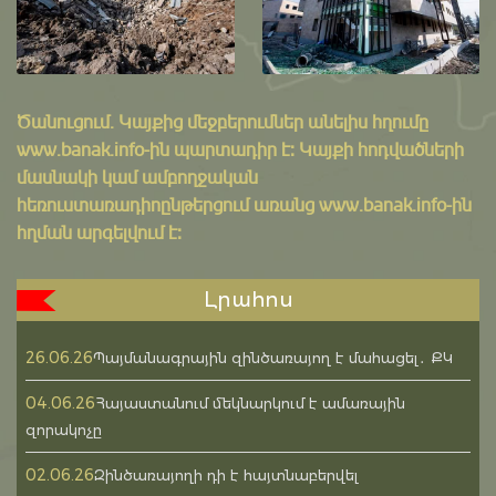
Ծանուցում․ Կայքից մեջբերումներ անելիս հղումը
www.banak.info
-ին պարտադիր է: Կայքի հոդվածների
մասնակի կամ ամբողջական
հեռուստառադիոընթերցում առանց www.banak.info-ին
հղման արգելվում է:
Լրահոս
26.06.26
Պայմանագրային զինծառայող է մահացել․ ՔԿ
04.06.26
Հայաստանում մեկնարկում է ամառային
զորակոչը
02.06.26
Զինծառայողի դի է հայտնաբերվել