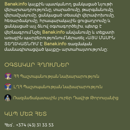
Banak.info
կայքին պատկանող ցանկացած նյութի
վերարտադրությունը, տարածումը, թարգմանումը,
վերամշակումը, ցանկացած տեսակի վերափոխումը,
հեռարձակումը, հրապարակային ցուցադրումը և
ցանկացած այլ ձևով օգտագործելիս, պետք է
Banak.info
վերնագրում նշել
անվանումը և տեքստի
առաջին պարբերությունում ներառել «ԱՅՍ ՄԱՍԻՆ
Banak.info
ՏԵՂԵԿԱՑՆՈՒՄ Է
ռազմական
մասնագիտացված կայքը» արտահայտությունը։
ՕԳՏԱԿԱՐ ՀՂՈՒՄՆԵՐ
ՀՀ Պաշտպանության նախարարություն
ԼՂՀ Պաշտպանության նախարարություն
Ռազմաճակատային լուրեր Դավիթ Թորոսյանից
ԿԱՊ ՄԵԶ ՀԵՏ
Հեռ՝․ +374 (43) 31 33 53