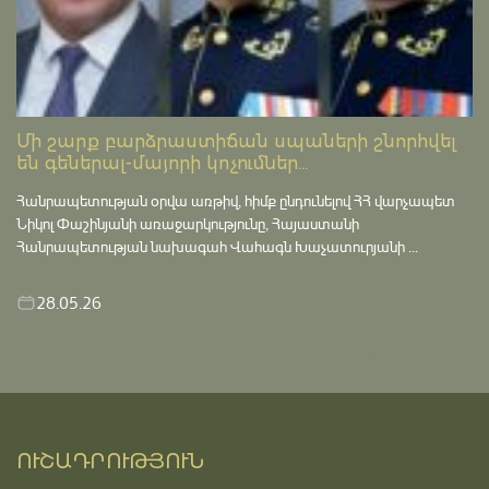
Մի շարք բարձրաստիճան սպաների շնորհվել
են գեներալ-մայորի կոչումներ...
Հանրապետության օրվա առթիվ, հիմք ընդունելով ՀՀ վարչապետ
Նիկոլ Փաշինյանի առաջարկությունը, Հայաստանի
Հանրապետության նախագահ Վահագն Խաչատուրյանի ...
28.05.26
ՈՒՇԱԴՐՈՒԹՅՈՒՆ