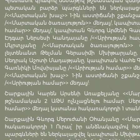
Հրետանու կրակով մեծաթիվ թշնամական կենդա
պետական բարձր պարգևների են ներկայաց
/<<Մարտական խաչ>> 1-ին աստիճանի շքանշա
/<<Մարտական ծառայություն>> մեդալ/, կապիտա
համար>> մեդալ/, կապիտան Գևորգ Արմենի Գասպ
Էդգար Ներսեսի Կանդայանը /<<Արիության համ
Մկրտչյանը /<<Մարտական ծառայություն>> մ
լեյտենանտ Թելման Գերասիմի Մխիթարյանը, 
Սեդրակ Աշոտի Մադաթյանը, կապիտան Վահե Գա
Գառնիկի Մովսիսյանը /<<Արիության համար>> մ
/<<Մարտական խաչ>> 1-ին աստիճանի շքանշ
/<<Արիության համար>> մեդալ/:
Շարքային Կարեն Արսենի Առաքելյանը <<Մա
թշնամական 2 ԱԹՍ ոչնչացնելու համար: Սեր
համար>> մեդալ կստանա հակառակորդի 1 տանկ
Շարքային Գևորգ Մերուժանի Օհանյանը <<Մարտ
հակառակորդի 1 Ուրալ՝ իր անձնակազմով հօ
պարգևների են ներկայացվել կապիտան Մխիթար