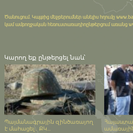
Ծանուցում․ Կայքից մեջբերումներ անելիս հղումը
www.ba
կամ ամբողջական հեռուստառադիոընթերցում առանց www.
Կարող եք ընթերցել նաև՝
Պայմանագրային զինծառայող
Հայաստան
է մահացել․ ՔԿ...
ամառային