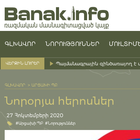
ԳԼԽԱՎՈՐ
ՆՈՐՈՒԹՅՈՒՆՆԵՐ
ՄՈՒԼՏԻՄ
Պայմանագրային զինծառայող է 
ՎԵՐՋԻՆ ԼՈՒՐԵՐ
ԳԼԽԱՎՈՐ
ԱՐՑԱԽԻ ՊԲ
Նորօրյա հերոսներ
27 Հոկտեմբերի 2020
#Արցախի ՊԲ
#Նորություններ