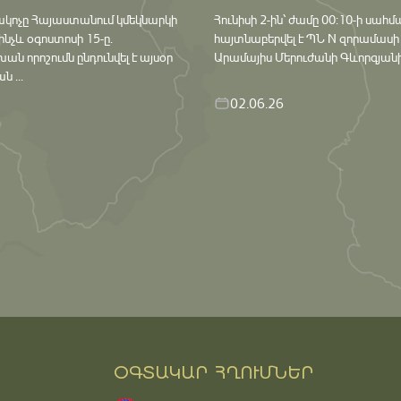
ակոչը Հայաստանում կմեկնարկի
Հունիսի 2-ին՝ ժամը 00:10-ի սահմ
մինչև օգոստոսի 15-ը․
հայտնաբերվել է ՊՆ N զորամասի
որոշումն ընդունվել է այսօր
Արամայիս Մերուժանի Գևորգյանի դ
 ...
02.06.26
ՕԳՏԱԿԱՐ ՀՂՈՒՄՆԵՐ