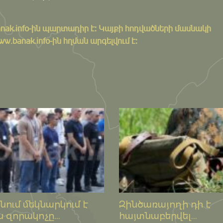
nak.info
-ին պարտադիր է: Կայքի հոդվածների մասնակի
banak.info-ին հղման արգելվում է:
ում մեկնարկում է
Զինծառայողի դի է
 զորակոչը...
հայտնաբերվել...