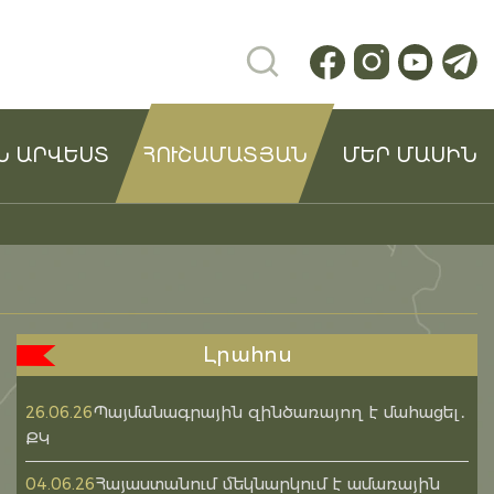
Ն ԱՐՎԵՍՏ
ՀՈՒՇԱՄԱՏՅԱՆ
ՄԵՐ ՄԱՍԻՆ
Լրահոս
Պայմանագրային զինծառայող է մահացել․
26.06.26
ՔԿ
Հայաստանում մեկնարկում է ամառային
04.06.26