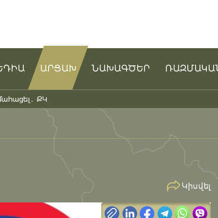
ԵԴԻԱ
ԱՐՑԱԽ
ՆԱԽԱԳԾԵՐ
ՌԱԶՄԱԿԱ
մահացել․ ՔԿ
Կիսվել