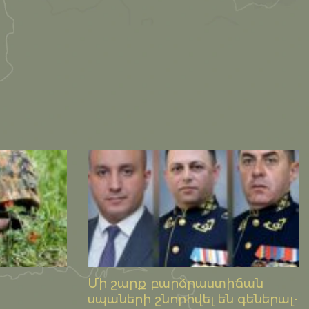
Մի շարք բարձրաստիճան
սպաների շնորհվել են գեներալ-