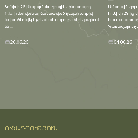
Հունիսի 26-ին պայմանագրային զինծառայող
Ամառային զոր
Ռ.Խ.-ի մահվան արձանագրված դեպքի առթիվ
հունիսի 29-ից 
նախաձեռնվել է քրեական վարույթ․ տեղեկացնում
համապատասխան 
են ...
Կառավարության
26.06.26
04.06.26
ՈՒՇԱԴՐՈՒԹՅՈՒՆ