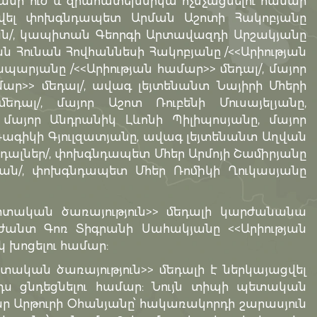
նի ուժ և զրահատեխնիկա ոչնչացնելու համար
վել փոխգնդապետ Արման Աշոտի Հակոբյանը
ն/, կապիտան Գեորգի Արտավազդի Արշակյանը
ն Հունան Հովհաննեսի Հակոբյանը /<<Արիության
արյանը /<<Արիության համար>> մեդալ/, մայոր
ար>> մեդալ/, ավագ լեյտենանտ Նայիրի Մհերի
եդալ/, մայոր Աշոտ Ռուբենի Մուսայելյանը,
մայոր Անդրանիկ Լևոնի Պիլիպոսյանը, մայոր
գիկի Գյուլզատյանը, ավագ լեյտենանտ Աղվան
եդալներ/, փոխգնդապետ Մհեր Արմոյի Շամիրյանը
ան/, փոխգնդապետ Մհեր Ռոմիկի Ղուկասյանը
րտական ծառայություն>> մեդալի կարժանանա
ժանտ Գոռ Տիգրանի Սահակյանը <<Արիության
 խոցելու համար:
ական ծառայություն>> մեդալի է ներկայացվել
դս ցնդեցնելու համար: Նույն տիպի պետական
 Արթուրի Օհանյանը՝ հակառակորդի շարասյուն