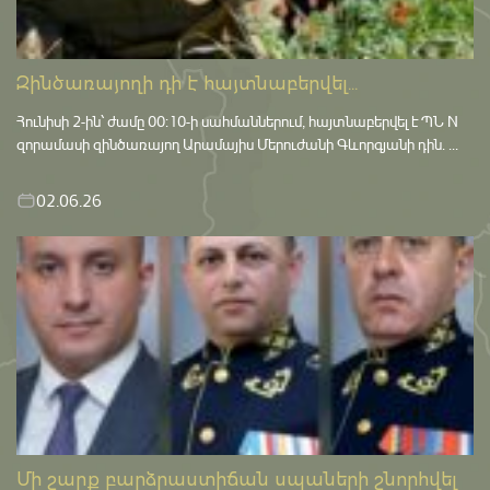
Զինծառայողի դի է հայտնաբերվել...
Հունիսի 2-ին՝ ժամը 00:10-ի սահմաններում, հայտնաբերվել է ՊՆ N
զորամասի զինծառայող Արամայիս Մերուժանի Գևորգյանի դին. ...
02.06.26
Մի շարք բարձրաստիճան սպաների շնորհվել