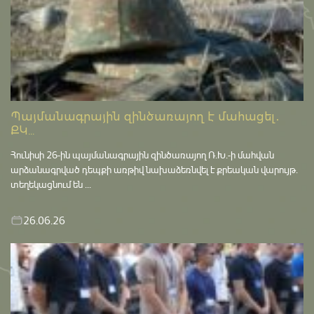
Պայմանագրային զինծառայող է մահացել․
ՔԿ...
Հունիսի 26-ին պայմանագրային զինծառայող Ռ.Խ.-ի մահվան
արձանագրված դեպքի առթիվ նախաձեռնվել է քրեական վարույթ․
տեղեկացնում են ...
26.06.26