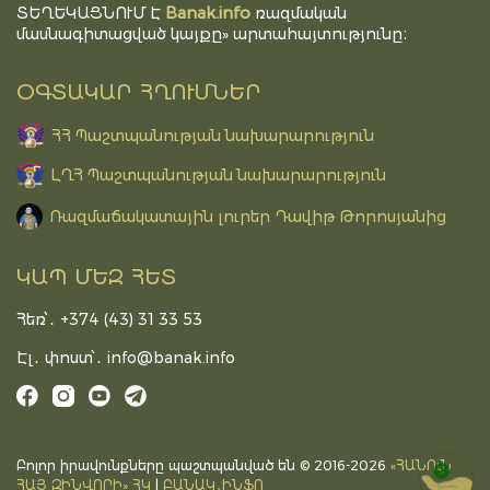
Banak.info
ՏԵՂԵԿԱՑՆՈՒՄ Է
ռազմական
մասնագիտացված կայքը» արտահայտությունը։
ՕԳՏԱԿԱՐ ՀՂՈՒՄՆԵՐ
ՀՀ Պաշտպանության նախարարություն
ԼՂՀ Պաշտպանության նախարարություն
Ռազմաճակատային լուրեր Դավիթ Թորոսյանից
ԿԱՊ ՄԵԶ ՀԵՏ
Հեռ՝․ +374 (43) 31 33 53
Էլ․ փոստ՝․
info@banak.info
Բոլոր իրավունքները պաշտպանված են © 2016-2026
«ՀԱՆՈւՆ
DONATE
ՀԱՅ ԶԻՆՎՈՐԻ» ՀԿ
|
ԲԱՆԱԿ․ԻՆՖՈ