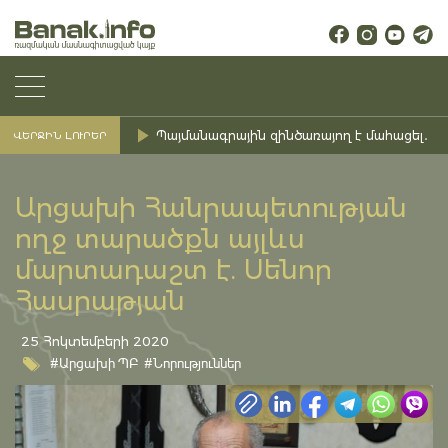
Պայմանագրային զինծառայող է մահացել․ Ք
ՎԵՐՋԻՆ ԼՈՒՐԵՐ
Արցախի Հանրապետության
ողջ տարածքն այլևս
մարտադաշտ է. Սենոր
Հասրաթյան
25 Հոկտեմբերի 2020
#Արցախի ՊԲ
#Նորություններ