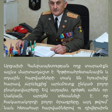
Արցախի Հանրապետության ողջ տարածքն
այլևս մարտադաշտ է: Հրթիռահրետանային և
օդային հարվածների տակ են հյուսիսից՝
հարավ, արևելքից՝ արևմուտք ընկած բոլոր
բնակավայրերը: Եվ այդպես, գրեթե, ամեն օր:
Սակայն, արդեն տեսանելի է, որ
հակառակորդի բոլոր ծրագրերը, այդ թվում՝
նաև հեռահար հարվածներով ու դիվերսիոն