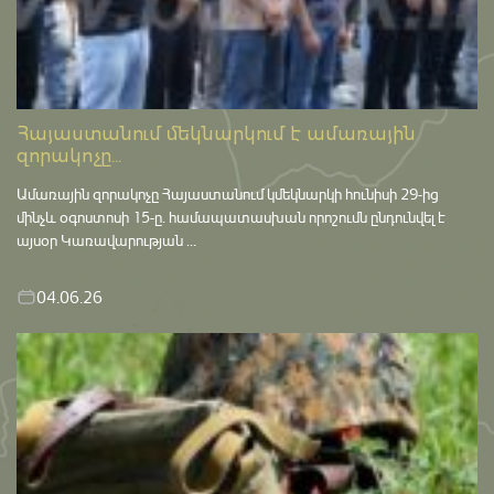
Հայաստանում մեկնարկում է ամառային
զորակոչը...
Ամառային զորակոչը Հայաստանում կմեկնարկի հունիսի 29-ից
մինչև օգոստոսի 15-ը․ համապատասխան որոշումն ընդունվել է
այսօր Կառավարության ...
04.06.26