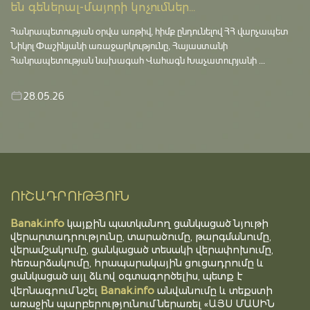
են գեներալ-մայորի կոչումներ...
Հանրապետության օրվա առթիվ, հիմք ընդունելով ՀՀ վարչապետ
Նիկոլ Փաշինյանի առաջարկությունը, Հայաստանի
Հանրապետության նախագահ Վահագն Խաչատուրյանի ...
28.05.26
ՈՒՇԱԴՐՈՒԹՅՈՒՆ
Banak.info
կայքին պատկանող ցանկացած նյութի
վերարտադրությունը, տարածումը, թարգմանումը,
վերամշակումը, ցանկացած տեսակի վերափոխումը,
հեռարձակումը, հրապարակային ցուցադրումը և
ցանկացած այլ ձևով օգտագործելիս, պետք է
Banak.info
վերնագրում նշել
անվանումը և տեքստի
առաջին պարբերությունում ներառել «ԱՅՍ ՄԱՍԻՆ