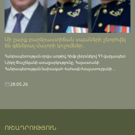
Մի շարք բարձրաստիճան սպաների շնորհվել
են գեներալ-մայորի կոչումներ...
Հանրապետության օրվա առթիվ, հիմք ընդունելով ՀՀ վարչապետ
Նիկոլ Փաշինյանի առաջարկությունը, Հայաստանի
Հանրապետության նախագահ Վահագն Խաչատուրյանի ...
28.05.26
ՈՒՇԱԴՐՈՒԹՅՈՒՆ