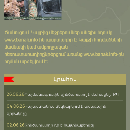
Ծանուցում․ Կայքից մեջբերումներ անելիս հղումը
www.banak.info
-ին պարտադիր է: Կայքի հոդվածների
մասնակի կամ ամբողջական
հեռուստառադիոընթերցում առանց www.banak.info-ին
հղման արգելվում է:
Լրահոս
26.06.26
Պայմանագրային զինծառայող է մահացել․ ՔԿ
04.06.26
Հայաստանում մեկնարկում է ամառային
զորակոչը
02.06.26
Զինծառայողի դի է հայտնաբերվել