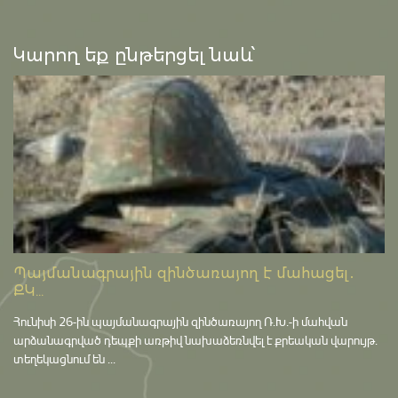
Կարող եք ընթերցել նաև՝
Պայմանագրային զինծառայող է մահացել․
ՔԿ...
Հունիսի 26-ին պայմանագրային զինծառայող Ռ.Խ.-ի մահվան
արձանագրված դեպքի առթիվ նախաձեռնվել է քրեական վարույթ․
տեղեկացնում են ...