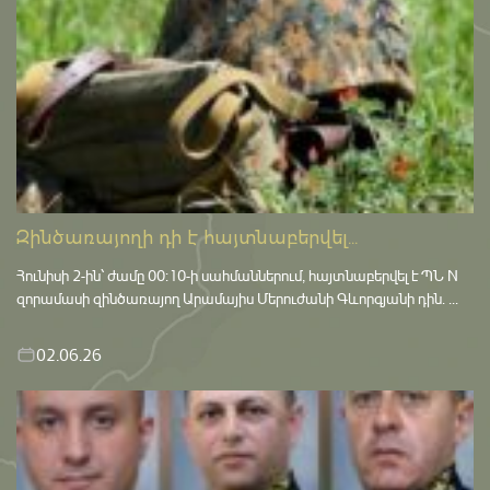
Զինծառայողի դի է հայտնաբերվել...
Հունիսի 2-ին՝ ժամը 00:10-ի սահմաններում, հայտնաբերվել է ՊՆ N
զորամասի զինծառայող Արամայիս Մերուժանի Գևորգյանի դին. ...
02.06.26