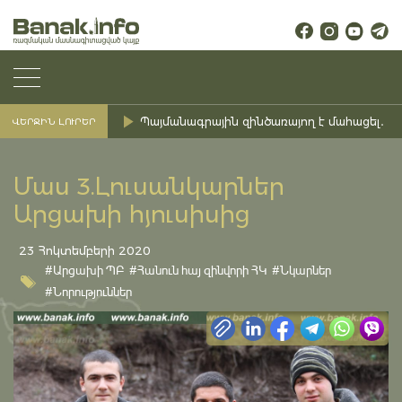
Պայմանագրային զինծառայող է մահացել․ Ք
ՎԵՐՋԻՆ ԼՈՒՐԵՐ
Մաս 3.Լուսանկարներ
Արցախի հյուսիսից
23 Հոկտեմբերի 2020
#Արցախի ՊԲ
#Հանուն հայ զինվորի ՀԿ
#Նկարներ
#Նորություններ