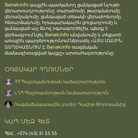
Banak.info
կայքին պատկանող ցանկացած նյութի
վերարտադրությունը, տարածումը, թարգմանումը,
վերամշակումը, ցանկացած տեսակի վերափոխումը,
հեռարձակումը, հրապարակային ցուցադրումը և
ցանկացած այլ ձևով օգտագործելիս, պետք է
Banak.info
վերնագրում նշել
անվանումը և տեքստի
առաջին պարբերությունում ներառել «ԱՅՍ ՄԱՍԻՆ
Banak.info
ՏԵՂԵԿԱՑՆՈՒՄ Է
ռազմական
մասնագիտացված կայքը» արտահայտությունը։
ՕԳՏԱԿԱՐ ՀՂՈՒՄՆԵՐ
ՀՀ Պաշտպանության նախարարություն
ԼՂՀ Պաշտպանության նախարարություն
Ռազմաճակատային լուրեր Դավիթ Թորոսյանից
ԿԱՊ ՄԵԶ ՀԵՏ
Հեռ՝․ +374 (43) 31 33 53