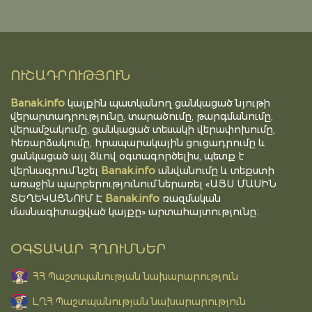
ՈՒՇԱԴՐՈՒԹՅՈՒՆ
Banak.info
կայքին պատկանող ցանկացած նյութի
վերարտադրությունը, տարածումը, թարգմանումը,
վերամշակումը, ցանկացած տեսակի վերափոխումը,
հեռարձակումը, հրապարակային ցուցադրումը և
ցանկացած այլ ձևով օգտագործելիս, պետք է
Banak.info
վերնագրում նշել
անվանումը և տեքստի
առաջին պարբերությունում ներառել «ԱՅՍ ՄԱՍԻՆ
Banak.info
ՏԵՂԵԿԱՑՆՈՒՄ Է
ռազմական
մասնագիտացված կայքը» արտահայտությունը։
ՕԳՏԱԿԱՐ ՀՂՈՒՄՆԵՐ
ՀՀ Պաշտպանության նախարարություն
ԼՂՀ Պաշտպանության նախարարություն