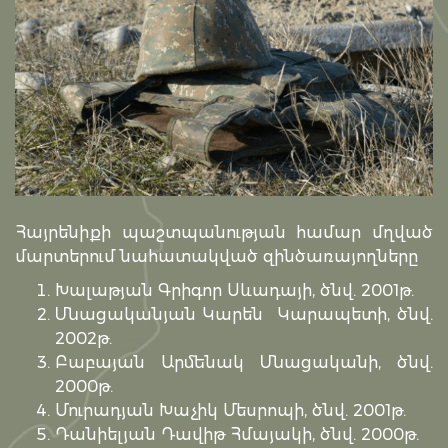
Հայրենիքի պաշտպանության համար մղված
մարտերում նահատակված զինծառայողները
Խալաթյան Գրիգոր Սևադայի, ծնվ. 2001թ.
Մնացականյան Կարեն Կարապետի, ծնվ.
2002թ.
Բաբայան Արմենակ Մնացականի, ծնվ.
2000թ.
Մուրադյան Խաչիկ Մեսրոպի, ծնվ. 2001թ.
Դանիելյան Դավիթ Հմայակի, ծնվ. 2000թ.