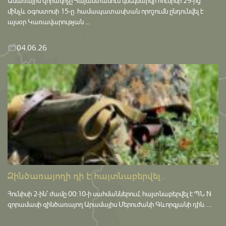
Ամառային զորակոչը Հայաստանում կմեկնարկի հունիսի 29-ից
մինչև օգոստոսի 15-ը․ համապատասխան որոշումն ընդունվել է
այսօր Կառավարության ...
04.06.26
Զինծառայողի դի է հայտնաբերվել...
Հունիսի 2-ին՝ ժամը 00:10-ի սահմաններում, հայտնաբերվել է ՊՆ N
զորամասի զինծառայող Արամայիս Մերուժանի Գևորգյանի դին. ...