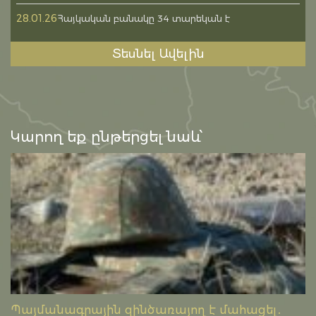
28.01.26
Հայկական բանակը 34 տարեկան է
Տեսնել Ավելին
Կարող եք ընթերցել նաև՝
Պայմանագրային զինծառայող է մահացել․