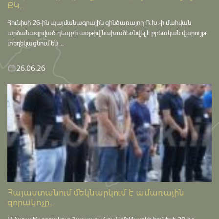
ՔԿ...
Հունիսի 26-ին պայմանագրային զինծառայող Ռ.Խ.-ի մահվան
արձանագրված դեպքի առթիվ նախաձեռնվել է քրեական վարույթ․
տեղեկացնում են ...
26.06.26
Հայաստանում մեկնարկում է ամառային
զորակոչը...