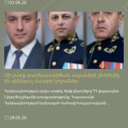
02.06.26
Մի շարք բարձրաստիճան սպաների շնորհվել
են գեներալ-մայորի կոչումներ...
Հանրապետության օրվա առթիվ, հիմք ընդունելով ՀՀ վարչապետ
Նիկոլ Փաշինյանի առաջարկությունը, Հայաստանի
Հանրապետության նախագահ Վահագն Խաչատուրյանի ...
28.05.26