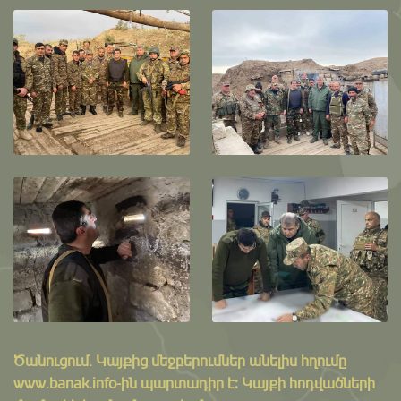
Ծանուցում․ Կայքից մեջբերումներ անելիս հղումը
www.banak.info
-ին պարտադիր է: Կայքի հոդվածների