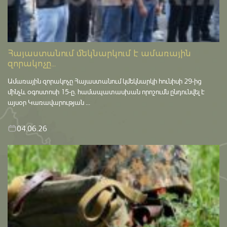
Հայաստանում մեկնարկում է ամառային
զորակոչը...
Ամառային զորակոչը Հայաստանում կմեկնարկի հունիսի 29-ից
մինչև օգոստոսի 15-ը․ համապատասխան որոշումն ընդունվել է
այսօր Կառավարության ...
04.06.26