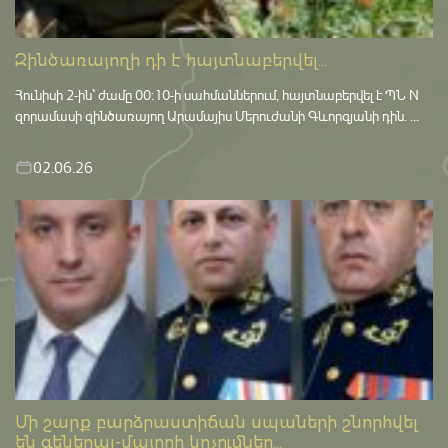
Զինծառայողի դի է հայտնաբերվել...
Հունիսի 2-ին՝ ժամը 00:10-ի սահմաններում, հայտնաբերվել է ՊՆ N
զորամասի զինծառայող Արամայիս Մերուժանի Գևորգյանի դին. ...
02.06.26
Մի շարք բարձրաստիճան սպաների շնորհվել
են գեներալ-մայորի կոչումներ...