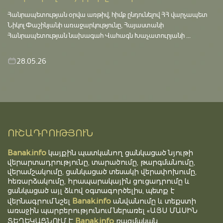
Հանրապետության օրվա առթիվ, հիմք ընդունելով ՀՀ վարչապետ
Նիկոլ Փաշինյանի առաջարկությունը, Հայաստանի
Հանրապետության նախագահ Վահագն Խաչատուրյանի ...
28.05.26
ՈՒՇԱԴՐՈՒԹՅՈՒՆ
Banak.info
կայքին պատկանող ցանկացած նյութի
վերարտադրությունը, տարածումը, թարգմանումը,
վերամշակումը, ցանկացած տեսակի վերափոխումը,
հեռարձակումը, հրապարակային ցուցադրումը և
ցանկացած այլ ձևով օգտագործելիս, պետք է
Banak.info
վերնագրում նշել
անվանումը և տեքստի
առաջին պարբերությունում ներառել «ԱՅՍ ՄԱՍԻՆ
Banak.info
ՏԵՂԵԿԱՑՆՈՒՄ Է
ռազմական