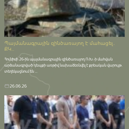
Պայմանագրային զինծառայող է մահացել․
ՔԿ...
Հունիսի 26-ին պայմանագրային զինծառայող Ռ.Խ.-ի մահվան
արձանագրված դեպքի առթիվ նախաձեռնվել է քրեական վարույթ․
տեղեկացնում են ...
26.06.26