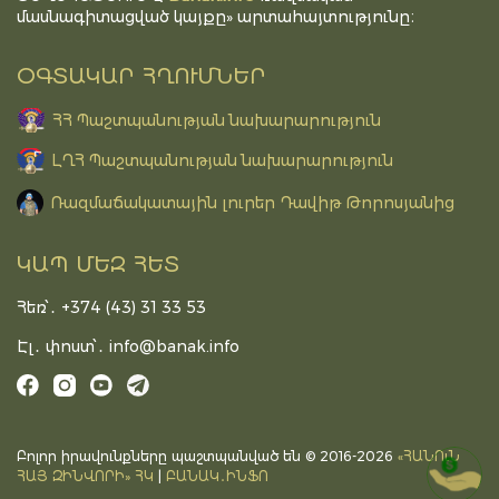
մասնագիտացված կայքը» արտահայտությունը։
ՕԳՏԱԿԱՐ ՀՂՈՒՄՆԵՐ
ՀՀ Պաշտպանության նախարարություն
ԼՂՀ Պաշտպանության նախարարություն
Ռազմաճակատային լուրեր Դավիթ Թորոսյանից
ԿԱՊ ՄԵԶ ՀԵՏ
Հեռ՝․ +374 (43) 31 33 53
Էլ․ փոստ՝․
info@banak.info
Բոլոր իրավունքները պաշտպանված են © 2016-2026
«ՀԱՆՈւՆ
DONATE
ՀԱՅ ԶԻՆՎՈՐԻ» ՀԿ
|
ԲԱՆԱԿ․ԻՆՖՈ