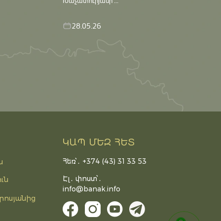
Խաչատուրյանի ...
28.05.26
ԿԱՊ ՄԵԶ ՀԵՏ
Հեռ՝․ +374 (43) 31 33 53
ն
Էլ․ փոստ՝․
ւն
info@banak.info
րոսյանից