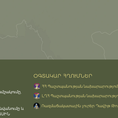
ՕԳՏԱԿԱՐ ՀՂՈՒՄՆԵՐ
ՀՀ Պաշտպանության նախարարությու
մշակումը,
ԼՂՀ Պաշտպանության նախարարությո
Ռազմաճակատային լուրեր Դավիթ Թո
նվանումը և
ԱՍԻՆ