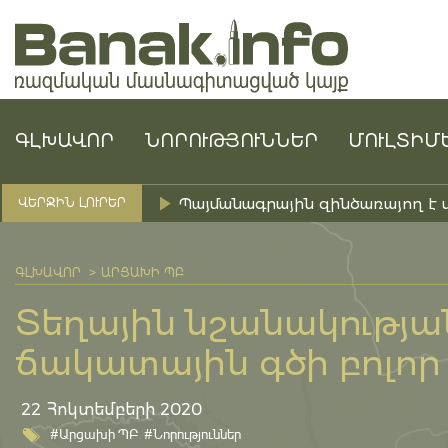
ԳԼԽԱՎՈՐ
ՆՈՐՈՒԹՅՈՒՆՆԵՐ
ՄՈՒԼՏԻՄ
Պայմանագրային զինծառայող է 
ՎԵՐՋԻՆ ԼՈՒՐԵՐ
ԳԼԽԱՎՈՐ
ԱՐՑԱԽԻ ՊԲ
Տեղային նշանակությա
ճակատային գծի բոլոր 
22 Հոկտեմբերի 2020
#Արցախի ՊԲ
#Նորություններ