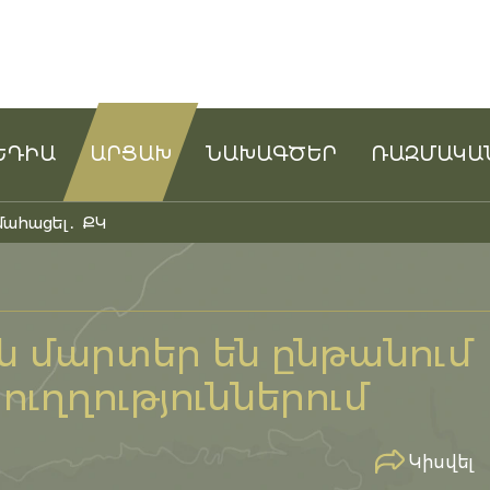
ԵԴԻԱ
ԱՐՑԱԽ
ՆԱԽԱԳԾԵՐ
ՌԱԶՄԱԿԱ
մահացել․ ՔԿ
ն մարտեր են ընթանում
ուղղություններում
Կիսվել