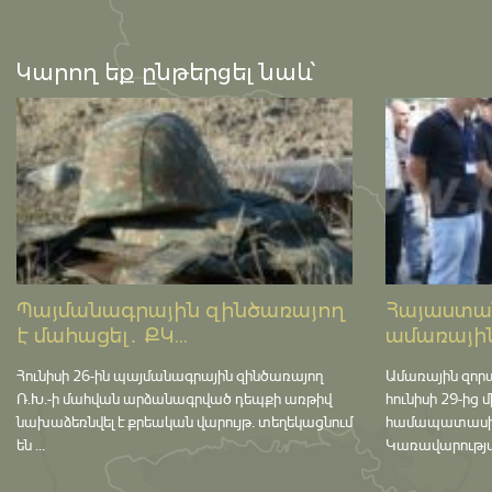
Կարող եք ընթերցել նաև՝
Պայմանագրային զինծառայող
Հայաստան
է մահացել․ ՔԿ...
ամառային
Հունիսի 26-ին պայմանագրային զինծառայող
Ամառային զոր
Ռ.Խ.-ի մահվան արձանագրված դեպքի առթիվ
հունիսի 29-ից 
նախաձեռնվել է քրեական վարույթ․ տեղեկացնում
համապատասխան 
են ...
Կառավարության