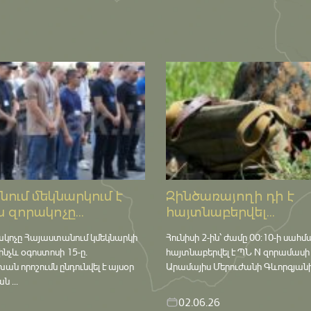
ում մեկնարկում է
Զինծառայողի դի է
 զորակոչը...
հայտնաբերվել...
ակոչը Հայաստանում կմեկնարկի
Հունիսի 2-ին՝ ժամը 00:10-ի սահմ
մինչև օգոստոսի 15-ը․
հայտնաբերվել է ՊՆ N զորամասի
որոշումն ընդունվել է այսօր
Արամայիս Մերուժանի Գևորգյանի դ
 ...
02.06.26