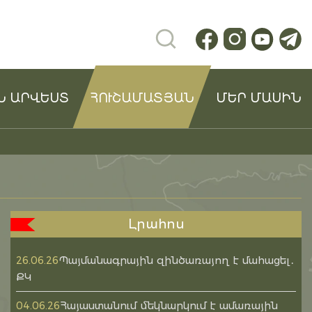
Ն ԱՐՎԵՍՏ
ՀՈՒՇԱՄԱՏՅԱՆ
ՄԵՐ ՄԱՍԻՆ
Լրահոս
Պայմանագրային զինծառայող է մահացել․
26.06.26
ՔԿ
Հայաստանում մեկնարկում է ամառային
04.06.26