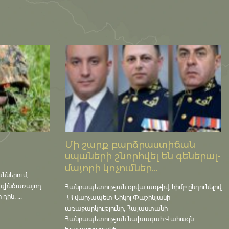
Մի շարք բարձրաստիճան
սպաների շնորհվել են գեներալ-
մայորի կոչումներ...
աններում,
 զինծառայող
Հանրապետության օրվա առթիվ, հիմք ընդունելով
ին. ...
ՀՀ վարչապետ Նիկոլ Փաշինյանի
առաջարկությունը, Հայաստանի
Հանրապետության նախագահ Վահագն