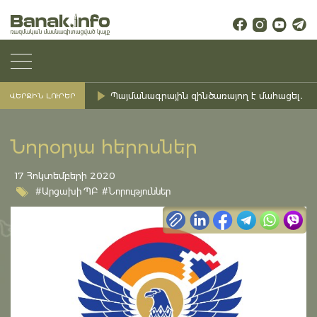
Պայմանագրային զինծառայող է մահացել․ Ք
ՎԵՐՋԻՆ ԼՈՒՐԵՐ
Նորօրյա հերոսներ
17 Հոկտեմբերի 2020
#Արցախի ՊԲ
#Նորություններ