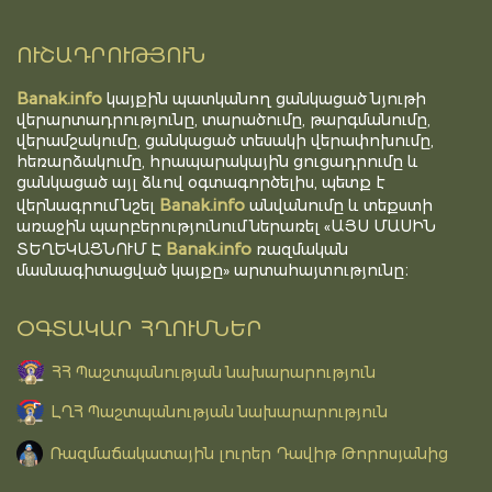
ՈՒՇԱԴՐՈՒԹՅՈՒՆ
Banak.info
կայքին պատկանող ցանկացած նյութի
վերարտադրությունը, տարածումը, թարգմանումը,
վերամշակումը, ցանկացած տեսակի վերափոխումը,
հեռարձակումը, հրապարակային ցուցադրումը և
ցանկացած այլ ձևով օգտագործելիս, պետք է
Banak.info
վերնագրում նշել
անվանումը և տեքստի
առաջին պարբերությունում ներառել «ԱՅՍ ՄԱՍԻՆ
Banak.info
ՏԵՂԵԿԱՑՆՈՒՄ Է
ռազմական
մասնագիտացված կայքը» արտահայտությունը։
ՕԳՏԱԿԱՐ ՀՂՈՒՄՆԵՐ
ՀՀ Պաշտպանության նախարարություն
ԼՂՀ Պաշտպանության նախարարություն
Ռազմաճակատային լուրեր Դավիթ Թորոսյանից