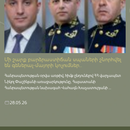
Մի շարք բարձրաստիճան սպաների շնորհվել
են գեներալ-մայորի կոչումներ...
Հանրապետության օրվա առթիվ, հիմք ընդունելով ՀՀ վարչապետ
Նիկոլ Փաշինյանի առաջարկությունը, Հայաստանի
Հանրապետության նախագահ Վահագն Խաչատուրյանի ...
28.05.26