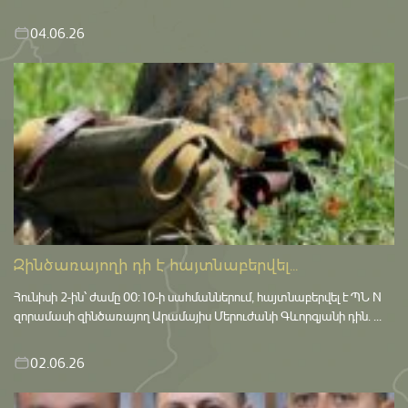
04.06.26
Զինծառայողի դի է հայտնաբերվել...
Հունիսի 2-ին՝ ժամը 00:10-ի սահմաններում, հայտնաբերվել է ՊՆ N
զորամասի զինծառայող Արամայիս Մերուժանի Գևորգյանի դին. ...
02.06.26