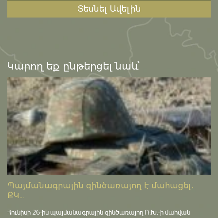
Տեսնել Ավելին
Կարող եք ընթերցել նաև՝
Պայմանագրային զինծառայող է մահացել․
ՔԿ...
Հունիսի 26-ին պայմանագրային զինծառայող Ռ.Խ.-ի մահվան