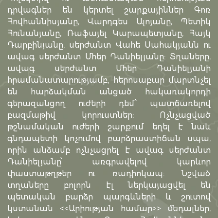
դրվագներ են կերտել շարքայիններ Գոռ
Հովհաննիսյանը, Վարդգես Ալոյանը, Պետիկ
Հունանյանը, Ռաֆայել Կարապետյանը, Հայկ
Դարբինյանը, սերժանտ Վահե Սահակյանն ու
ավագ սերժանտ Մհեր Դանիելյանը: Տղաները,
ավագ սերժանտ Մհեր Դանիելյանի
հրամանատարությամբ, հերոսաբար մարտնչել
են հարձակման անցած հակառակորդի
գերազանցող ուժերի դեմ՝ պատճառելով
բազմաթիվ կորուստներ: Ոչնչացված
թշնամական ուժերի շարքում եղել է նաև
գնդապետի կոչումով բարձրաստիճան սպա,
որին անձամբ ոչնչացրել է ավագ սերժանտ
Դանիելյանը՝ առգրավելով կարևոր
փաստաթղթեր ու ռադիոկապ: Նշված
տղաները բոլորն էլ ներկայացվել են
պետական բարձր պարգևների և շուտով
կստանան <<Արիության համար>> մեդալներ,