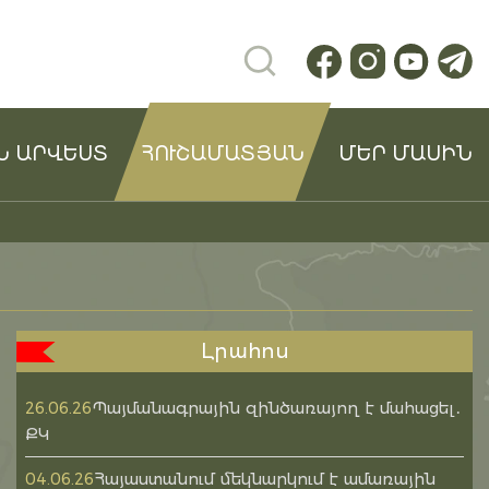
Ն ԱՐՎԵՍՏ
ՀՈՒՇԱՄԱՏՅԱՆ
ՄԵՐ ՄԱՍԻՆ
Լրահոս
Պայմանագրային զինծառայող է մահացել․
26.06.26
ՔԿ
Հայաստանում մեկնարկում է ամառային
04.06.26