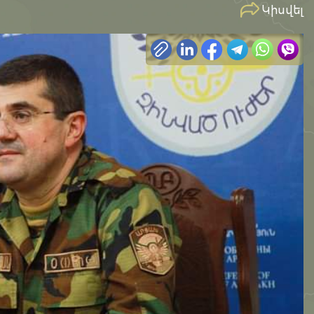
Կիսվել