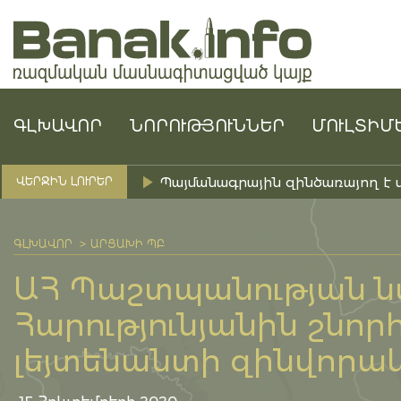
ԳԼԽԱՎՈՐ
ՆՈՐՈՒԹՅՈՒՆՆԵՐ
ՄՈՒԼՏԻՄ
Պայմանագրային զինծառայող է 
ՎԵՐՋԻՆ ԼՈՒՐԵՐ
ԳԼԽԱՎՈՐ
ԱՐՑԱԽԻ ՊԲ
ԱՀ Պաշտպանության 
Հարությունյանին շնորհ
լեյտենանտի զինվորակ