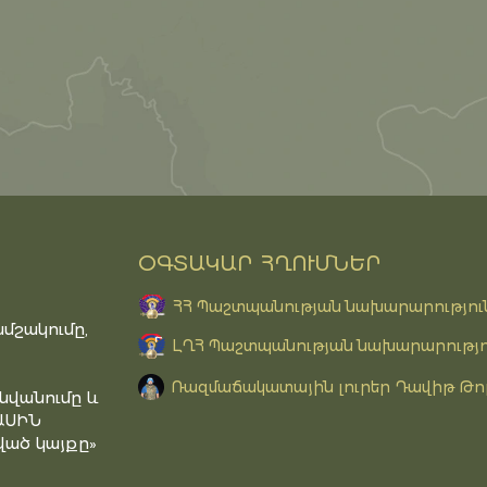
ՕԳՏԱԿԱՐ ՀՂՈՒՄՆԵՐ
ՀՀ Պաշտպանության նախարարությու
մշակումը,
ԼՂՀ Պաշտպանության նախարարությո
Ռազմաճակատային լուրեր Դավիթ Թո
նվանումը և
ԱՍԻՆ
ած կայքը»