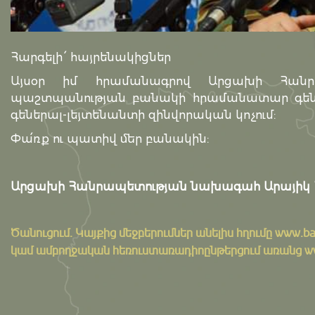
Հարգելի ՛ հայրենակիցներ
Այսօր իմ հրամանագրով Արցախի Հանր
պաշտպանության բանակի հրամանատար գեներալ
գեներալ-լեյտենանտի զինվորական կոչում:
Փա՛ռք ու պատիվ մեր բանակին:
Արցախի Հանրապետության նախագահ Արայիկ Հ
Ծանուցում․ Կայքից մեջբերումներ անելիս հղումը
www.ba
կամ ամբողջական հեռուստառադիոընթերցում առանց www.