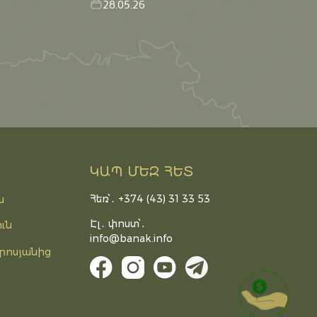
28.05.26
ԿԱՊ ՄԵԶ ՀԵՏ
Հեռ՝․ +374 (43) 31 33 53
ն
Էլ․ փոստ՝․
ւն
info@banak.info
րոսյանից
DONATE