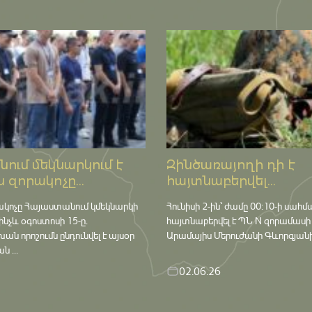
ում մեկնարկում է
Զինծառայողի դի է
 զորակոչը...
հայտնաբերվել...
ակոչը Հայաստանում կմեկնարկի
Հունիսի 2-ին՝ ժամը 00:10-ի սահմ
մինչև օգոստոսի 15-ը․
հայտնաբերվել է ՊՆ N զորամասի
որոշումն ընդունվել է այսօր
Արամայիս Մերուժանի Գևորգյանի դ
 ...
02.06.26