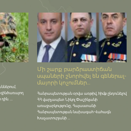
Մի շարք բարձրաստիճան
սպաների շնորհվել են գեներալ-
մայորի կոչումներ...
աններում,
 զինծառայող
Հանրապետության օրվա առթիվ, հիմք ընդունելով
ին. ...
ՀՀ վարչապետ Նիկոլ Փաշինյանի
առաջարկությունը, Հայաստանի
Հանրապետության նախագահ Վահագն
Խաչատուրյանի ...