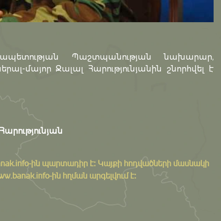
ապետության Պաշտպանության նախարար,
-մայոր Ջալալ Հարությունյանին շնորհվել է
արությունյան
nak.info
-ին պարտադիր է: Կայքի հոդվածների մասնակի
banak.info-ին հղման արգելվում է: