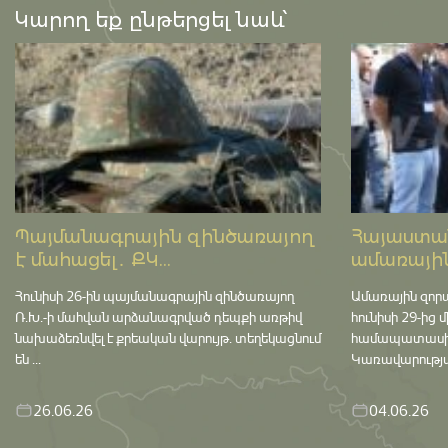
Կարող եք ընթերցել նաև՝
Պայմանագրային զինծառայող
Հայաստան
է մահացել․ ՔԿ...
ամառային
Հունիսի 26-ին պայմանագրային զինծառայող
Ամառային զոր
Ռ.Խ.-ի մահվան արձանագրված դեպքի առթիվ
հունիսի 29-ից 
նախաձեռնվել է քրեական վարույթ․ տեղեկացնում
համապատասխան 
են ...
Կառավարության
26.06.26
04.06.26