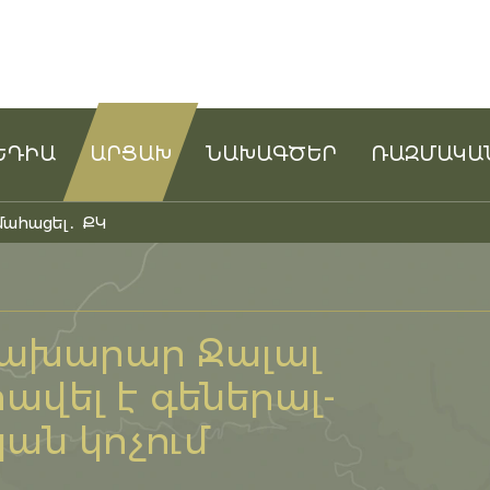
ԵԴԻԱ
ԱՐՑԱԽ
ՆԱԽԱԳԾԵՐ
ՌԱԶՄԱԿԱ
մահացել․ ՔԿ
նախարար Ջալալ
ավել է գեներալ-
ան կոչում