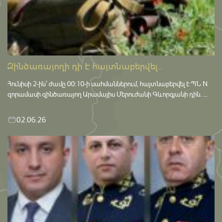
Զինծառայողի դի է հայտնաբերվել...
Հունիսի 2-ին՝ ժամը 00:10-ի սահմաններում, հայտնաբերվել է ՊՆ N
զորամասի զինծառայող Արամայիս Մերուժանի Գևորգյանի դին. ...
02.06.26