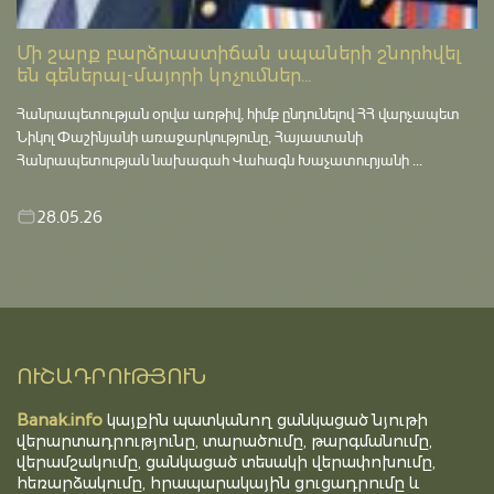
Մի շարք բարձրաստիճան սպաների շնորհվել
են գեներալ-մայորի կոչումներ...
Հանրապետության օրվա առթիվ, հիմք ընդունելով ՀՀ վարչապետ
Նիկոլ Փաշինյանի առաջարկությունը, Հայաստանի
Հանրապետության նախագահ Վահագն Խաչատուրյանի ...
28.05.26
ՈՒՇԱԴՐՈՒԹՅՈՒՆ
Banak.info
կայքին պատկանող ցանկացած նյութի
վերարտադրությունը, տարածումը, թարգմանումը,
վերամշակումը, ցանկացած տեսակի վերափոխումը,
հեռարձակումը, հրապարակային ցուցադրումը և