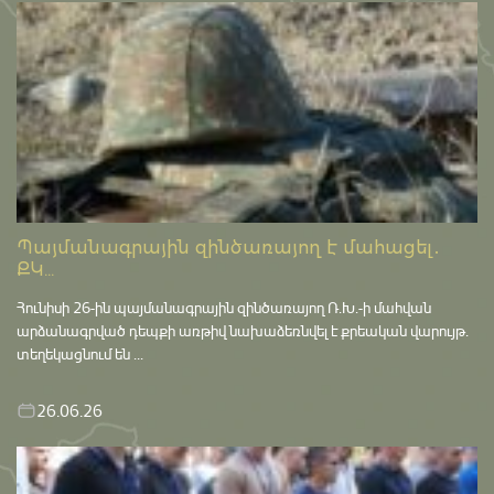
Պայմանագրային զինծառայող է մահացել․
ՔԿ...
Հունիսի 26-ին պայմանագրային զինծառայող Ռ.Խ.-ի մահվան
արձանագրված դեպքի առթիվ նախաձեռնվել է քրեական վարույթ․
տեղեկացնում են ...
26.06.26