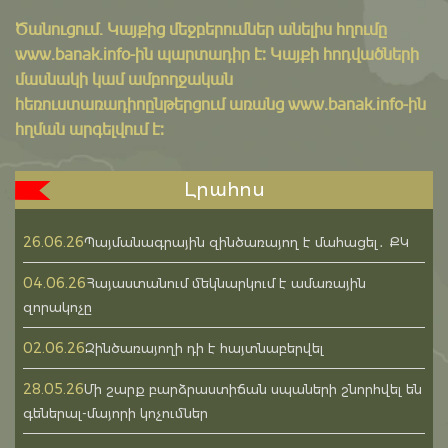
Ծանուցում․ Կայքից մեջբերումներ անելիս հղումը
www.banak.info
-ին պարտադիր է: Կայքի հոդվածների
մասնակի կամ ամբողջական
հեռուստառադիոընթերցում առանց www.banak.info-ին
հղման արգելվում է:
Լրահոս
26.06.26
Պայմանագրային զինծառայող է մահացել․ ՔԿ
04.06.26
Հայաստանում մեկնարկում է ամառային
զորակոչը
02.06.26
Զինծառայողի դի է հայտնաբերվել
28.05.26
Մի շարք բարձրաստիճան սպաների շնորհվել են
գեներալ-մայորի կոչումներ