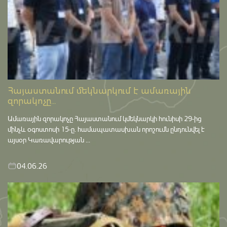
Հայաստանում մեկնարկում է ամառային
զորակոչը...
Ամառային զորակոչը Հայաստանում կմեկնարկի հունիսի 29-ից
մինչև օգոստոսի 15-ը․ համապատասխան որոշումն ընդունվել է
այսօր Կառավարության ...
04.06.26