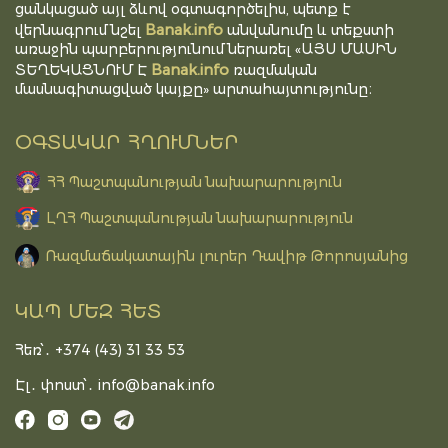
ցանկացած այլ ձևով օգտագործելիս, պետք է
Banak.info
վերնագրում նշել
անվանումը և տեքստի
առաջին պարբերությունում ներառել «ԱՅՍ ՄԱՍԻՆ
Banak.info
ՏԵՂԵԿԱՑՆՈՒՄ Է
ռազմական
մասնագիտացված կայքը» արտահայտությունը։
ՕԳՏԱԿԱՐ ՀՂՈՒՄՆԵՐ
ՀՀ Պաշտպանության նախարարություն
ԼՂՀ Պաշտպանության նախարարություն
Ռազմաճակատային լուրեր Դավիթ Թորոսյանից
ԿԱՊ ՄԵԶ ՀԵՏ
Հեռ՝․ +374 (43) 31 33 53
Էլ․ փոստ՝․
info@banak.info