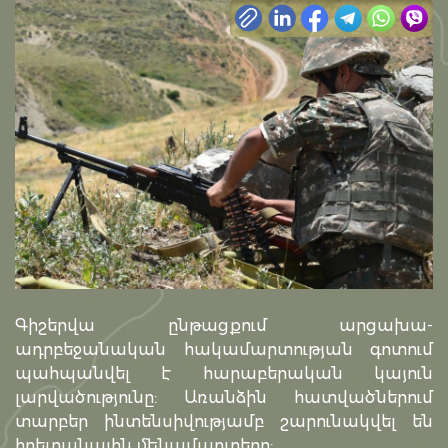
Գիշերվա ընթացքում արցախա-
ադրբեջանական հակամարտության գոտում
պահպանվել է հարաբերական կայուն
լարվածությունը: Առանձին հատվածներում
տարբեր ինտենսիվությամբ շարունակվել են
հրետանային մենամարտերը: