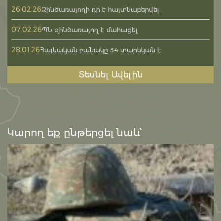
26.02.26
Զինծառայողի դի է հայտնաբերվել
07.02.26
ՊՆ զինծառայող է մահացել
28.01.26
Հայկական բանակը 34 տարեկան է
Տեսնել Ավելին
Կարող եք ընթերցել նաև՝