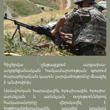
Գիշերվա ընթացքում արցախա-
ադրբեջանական հակամարտության գոտում
հարաբերական կայուն լարվածությունը մնացել
է անփոփոխ:
Առավոտյան հարավային, հյուսիսային, հյուսիս-
արևելյան և արևելյան ուղություններով
հակառակորդը վերսկսվել է
հրթիռահրետանային ակտիվ կրակով