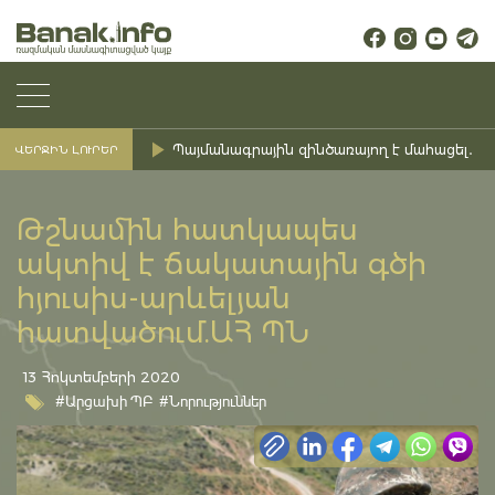
Պայմանագրային զինծառայող է մահացել․ Ք
ՎԵՐՋԻՆ ԼՈՒՐԵՐ
Թշնամին հատկապես
ակտիվ է ճակատային գծի
հյուսիս-արևելյան
հատվածում.ԱՀ ՊՆ
13 Հոկտեմբերի 2020
#Արցախի ՊԲ
#Նորություններ