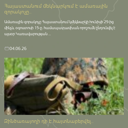
Հայաստանում մեկնարկում է ամառային
զորակոչը...
Ամառային զորակոչը Հայաստանում կմեկնարկի հունիսի 29-ից
մինչև օգոստոսի 15-ը․ համապատասխան որոշումն ընդունվել է
այսօր Կառավարության ...
04.06.26
Զինծառայողի դի է հայտնաբերվել...