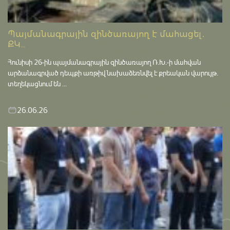
Պայմանագրային զինծառայող է մահացել․
ՔԿ...
Հունիսի 26-ին պայմանագրային զինծառայող Ռ.Խ.-ի մահվան
արձանագրված դեպքի առթիվ նախաձեռնվել է քրեական վարույթ․
տեղեկացնում են ...
26.06.26