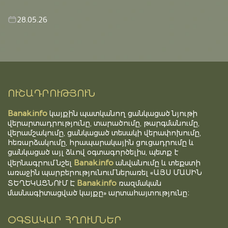
28.05.26
ՈՒՇԱԴՐՈՒԹՅՈՒՆ
Banak.info
կայքին պատկանող ցանկացած նյութի
վերարտադրությունը, տարածումը, թարգմանումը,
վերամշակումը, ցանկացած տեսակի վերափոխումը,
հեռարձակումը, հրապարակային ցուցադրումը և
ցանկացած այլ ձևով օգտագործելիս, պետք է
Banak.info
վերնագրում նշել
անվանումը և տեքստի
առաջին պարբերությունում ներառել «ԱՅՍ ՄԱՍԻՆ
Banak.info
ՏԵՂԵԿԱՑՆՈՒՄ Է
ռազմական
մասնագիտացված կայքը» արտահայտությունը։
ՕԳՏԱԿԱՐ ՀՂՈՒՄՆԵՐ