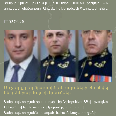
Հունիսի 2-ին՝ ժամը 00:10-ի սահմաններում, հայտնաբերվել է ՊՆ N
զորամասի զինծառայող Արամայիս Մերուժանի Գևորգյանի դին. ...
02.06.26
Մի շարք բարձրաստիճան սպաների շնորհվել
են գեներալ-մայորի կոչումներ...
Հանրապետության օրվա առթիվ, հիմք ընդունելով ՀՀ վարչապետ
Նիկոլ Փաշինյանի առաջարկությունը, Հայաստանի
Հանրապետության նախագահ Վահագն Խաչատուրյանի ...