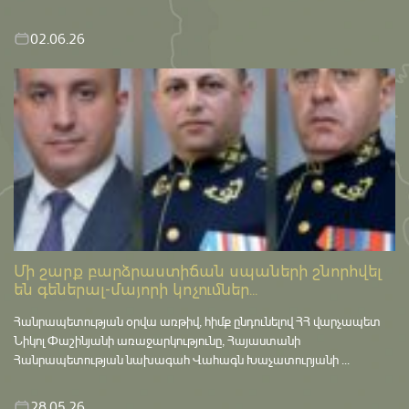
02.06.26
Մի շարք բարձրաստիճան սպաների շնորհվել
են գեներալ-մայորի կոչումներ...
Հանրապետության օրվա առթիվ, հիմք ընդունելով ՀՀ վարչապետ
Նիկոլ Փաշինյանի առաջարկությունը, Հայաստանի
Հանրապետության նախագահ Վահագն Խաչատուրյանի ...
28.05.26