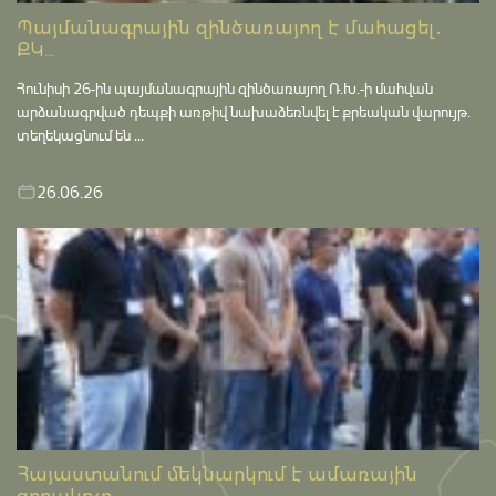
Պայմանագրային զինծառայող է մահացել․
ՔԿ...
Հունիսի 26-ին պայմանագրային զինծառայող Ռ.Խ.-ի մահվան
արձանագրված դեպքի առթիվ նախաձեռնվել է քրեական վարույթ․
տեղեկացնում են ...
26.06.26
Հայաստանում մեկնարկում է ամառային