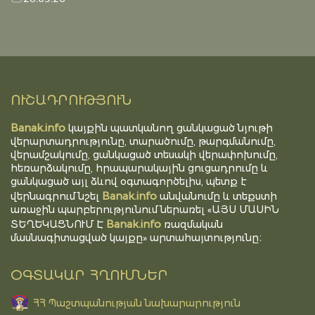
ՈՒՇԱԴՐՈՒԹՅՈՒՆ
Banak.info
կայքին պատկանող ցանկացած նյութի
վերարտադրությունը, տարածումը, թարգմանումը,
վերամշակումը, ցանկացած տեսակի վերափոխումը,
հեռարձակումը, հրապարակային ցուցադրումը և
ցանկացած այլ ձևով օգտագործելիս, պետք է
Banak.info
վերնագրում նշել
անվանումը և տեքստի
առաջին պարբերությունում ներառել «ԱՅՍ ՄԱՍԻՆ
Banak.info
ՏԵՂԵԿԱՑՆՈՒՄ Է
ռազմական
մասնագիտացված կայքը» արտահայտությունը։
ՕԳՏԱԿԱՐ ՀՂՈՒՄՆԵՐ
ՀՀ Պաշտպանության նախարարություն