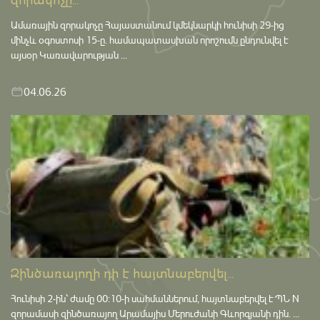
զորակոչը...
Ամառային զորակոչը Հայաստանում կմեկնարկի հունիսի 29-ից
մինչև օգոստոսի 15-ը․ համապատասխան որոշումն ընդունվել է
այսօր Կառավարության ...
04.06.26
Զինծառայողի դի է հայտնաբերվել...
Հունիսի 2-ին՝ ժամը 00:10-ի սահմաններում, հայտնաբերվել է ՊՆ N
զորամասի զինծառայող Արամայիս Մերուժանի Գևորգյանի դին. ...