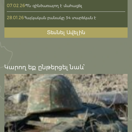
07.02.26
ՊՆ զինծառայող է մահացել
28.01.26
Հայկական բանակը 34 տարեկան է
Տեսնել Ավելին
Կարող եք ընթերցել նաև՝