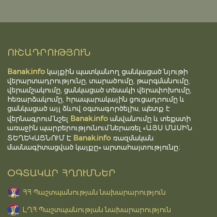
ՈՒՇԱԴՐՈՒԹՅՈՒՆ
Banak.info
կայքին պատկանող ցանկացած նյութի
վերարտադրությունը, տարածումը, թարգմանումը,
վերամշակումը, ցանկացած տեսակի վերափոխումը,
հեռարձակումը, հրապարակային ցուցադրումը և
ցանկացած այլ ձևով օգտագործելիս, պետք է
Banak.info
վերնագրում նշել
անվանումը և տեքստի
առաջին պարբերությունում ներառել «ԱՅՍ ՄԱՍԻՆ
Banak.info
ՏԵՂԵԿԱՑՆՈՒՄ Է
ռազմական
մասնագիտացված կայքը» արտահայտությունը։
ՕԳՏԱԿԱՐ ՀՂՈՒՄՆԵՐ
ՀՀ Պաշտպանության նախարարություն
ԼՂՀ Պաշտպանության նախարարություն