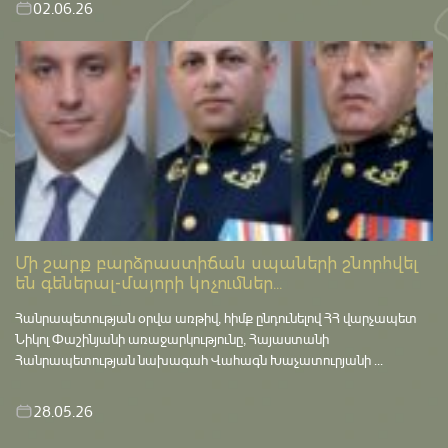
02.06.26
Մի շարք բարձրաստիճան սպաների շնորհվել
են գեներալ-մայորի կոչումներ...
Հանրապետության օրվա առթիվ, հիմք ընդունելով ՀՀ վարչապետ
Նիկոլ Փաշինյանի առաջարկությունը, Հայաստանի
Հանրապետության նախագահ Վահագն Խաչատուրյանի ...
28.05.26