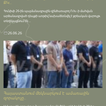
ՔԿ...
Հունիսի 26-ին պայմանագրային զինծառայող Ռ.Խ.-ի մահվան
արձանագրված դեպքի առթիվ նախաձեռնվել է քրեական վարույթ․
տեղեկացնում են ...
26.06.26
Հայաստանում մեկնարկում է ամառային
զորակոչը...