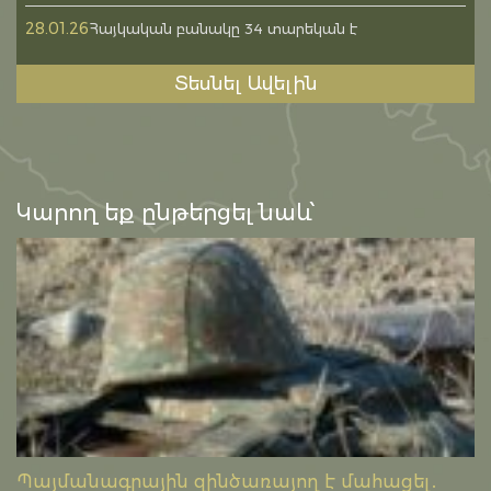
28.01.26
Հայկական բանակը 34 տարեկան է
Տեսնել Ավելին
Կարող եք ընթերցել նաև՝
Պայմանագրային զինծառայող է մահացել․