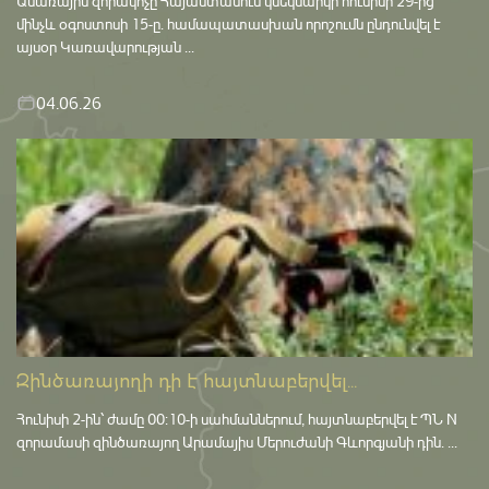
Ամառային զորակոչը Հայաստանում կմեկնարկի հունիսի 29-ից
մինչև օգոստոսի 15-ը․ համապատասխան որոշումն ընդունվել է
այսօր Կառավարության ...
04.06.26
Զինծառայողի դի է հայտնաբերվել...
Հունիսի 2-ին՝ ժամը 00:10-ի սահմաններում, հայտնաբերվել է ՊՆ N
զորամասի զինծառայող Արամայիս Մերուժանի Գևորգյանի դին. ...