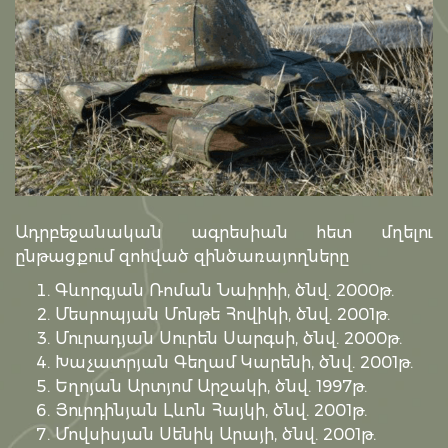
Ադրբեջանական ագրեսիան հետ մղելու
ընթացքում զոհված զինծառայողները
Գևորգյան Ռոման Նաիրիի, ծնվ. 2000թ.
Մեսրոպյան Մոնթե Հովիկի, ծնվ. 2001թ.
Մուրադյան Սուրեն Սարգսի, ծնվ. 2000թ.
Խաչատրյան Գեղամ Կարենի, ծնվ. 2001թ.
Եղոյան Արտյոմ Արշակի, ծնվ. 1997թ.
Յուրդինյան Լևոն Հայկի, ծնվ. 2001թ.
Մովսիսյան Սենիկ Արայի, ծնվ. 2001թ.