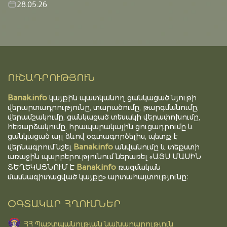
28.05.26
ՈՒՇԱԴՐՈՒԹՅՈՒՆ
Banak.info
կայքին պատկանող ցանկացած նյութի
վերարտադրությունը, տարածումը, թարգմանումը,
վերամշակումը, ցանկացած տեսակի վերափոխումը,
հեռարձակումը, հրապարակային ցուցադրումը և
ցանկացած այլ ձևով օգտագործելիս, պետք է
Banak.info
վերնագրում նշել
անվանումը և տեքստի
առաջին պարբերությունում ներառել «ԱՅՍ ՄԱՍԻՆ
Banak.info
ՏԵՂԵԿԱՑՆՈՒՄ Է
ռազմական
մասնագիտացված կայքը» արտահայտությունը։
ՕԳՏԱԿԱՐ ՀՂՈՒՄՆԵՐ
ՀՀ Պաշտպանության նախարարություն