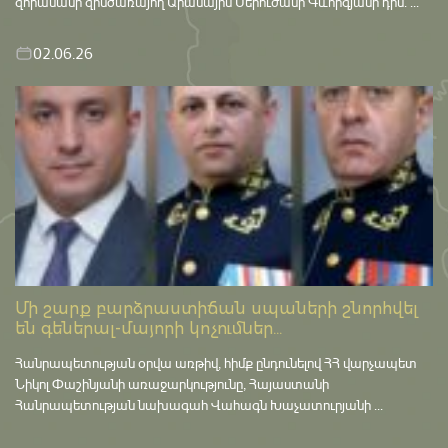
զորամասի զինծառայող Արամայիս Մերուժանի Գևորգյանի դին. ...
02.06.26
Մի շարք բարձրաստիճան սպաների շնորհվել
են գեներալ-մայորի կոչումներ...
Հանրապետության օրվա առթիվ, հիմք ընդունելով ՀՀ վարչապետ
Նիկոլ Փաշինյանի առաջարկությունը, Հայաստանի
Հանրապետության նախագահ Վահագն Խաչատուրյանի ...