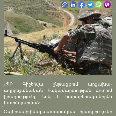
«ՊԲ Գիշերվա ընթացքում արցախա-
ադրբեջանական հակամարտության գոտում
իրադրությունը եղել է հարաբերականորեն
կայուն-լարված:
Օպերատիվ-մարտավարական իրադրությունը