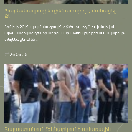
Պայմանագրային զինծառայող է մահացել․
ՔԿ...
Հունիսի 26-ին պայմանագրային զինծառայող Ռ.Խ.-ի մահվան
արձանագրված դեպքի առթիվ նախաձեռնվել է քրեական վարույթ․
տեղեկացնում են ...
26.06.26
Հայաստանում մեկնարկում է ամառային