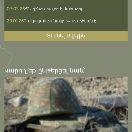
07.02.26
ՊՆ զինծառայող է մահացել
28.01.26
Հայկական բանակը 34 տարեկան է
Տեսնել Ավելին
Կարող եք ընթերցել նաև՝