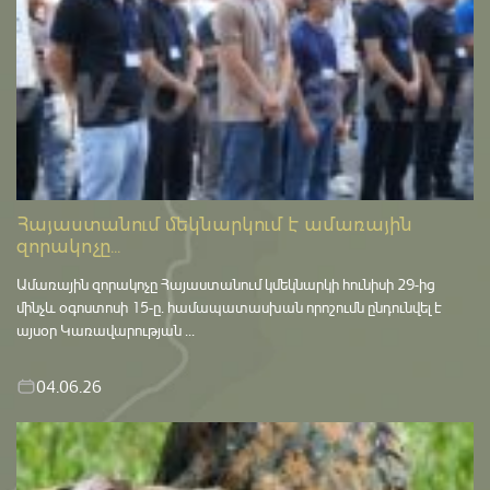
Հայաստանում մեկնարկում է ամառային
զորակոչը...
Ամառային զորակոչը Հայաստանում կմեկնարկի հունիսի 29-ից
մինչև օգոստոսի 15-ը․ համապատասխան որոշումն ընդունվել է
այսօր Կառավարության ...
04.06.26