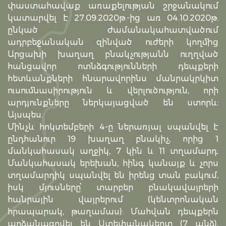
փաստահավաք առաքելության շրջանակում
կատարվել է 27.09.2020թ.-ից առ 04.10.2020թ.
ընկած ժամանակահատվածում
ադրբեջանական զինված ուժերի կողմից
Արցախի խաղաղ բնակչությանն ուղղված
հանցավոր ոտնձգությունների դեպքերի
հետևանքների հնարավորինս մանրակրկիտ
ուսումնասիրություն և վերլուծություն, որի
արդյունքները ներկայացված են ստորև:
Այսպես.
Մինչև հոկտեմբերի 4-ը ներառյալ սպանվել է
ընդհանուր 19 խաղաղ բնակիչ, որից 1
մանկահասակ աղջիկ, 7 կին և 11 տղամարդ:
Մանկահասակ երեխան, հինգ կանայք և չորս
տղամարդիկ սպանվել են իրենց տան բակում,
իսկ մյուսները՝ տարբեր բնակավայրերի
հանրային վայրերում (կենտրոնական
հրապարակ, թաղամաս): Մահվան դեպքերն
արձանագրվել են Ստեփանակերտ (7 անձ),