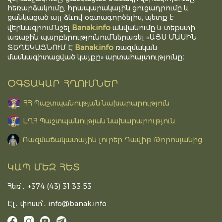
հեռարձակումը, հրապարակային ցուցադրումը և
ցանկացած այլ ձևով օգտագործելիս, պետք է
Banak.info
վերնագրում նշել
անվանումը և տեքստի
առաջին պարբերությունում ներառել «ԱՅՍ ՄԱՍԻՆ
Banak.info
ՏԵՂԵԿԱՑՆՈՒՄ Է
ռազմական
մասնագիտացված կայքը» արտահայտությունը։
ՕԳՏԱԿԱՐ ՀՂՈՒՄՆԵՐ
ՀՀ Պաշտպանության նախարարություն
ԼՂՀ Պաշտպանության նախարարություն
Ռազմաճակատային լուրեր Դավիթ Թորոսյանից
ԿԱՊ ՄԵԶ ՀԵՏ
Հեռ՝․ +374 (43) 31 33 53
Էլ․ փոստ՝․
info@banak.info