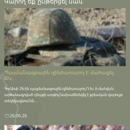
Կարող եք ընթերցել նաև՝
Պայմանագրային զինծառայող է մահացել․
ՔԿ...
Հունիսի 26-ին պայմանագրային զինծառայող Ռ.Խ.-ի մահվան
արձանագրված դեպքի առթիվ նախաձեռնվել է քրեական վարույթ․
տեղեկացնում են ...
26.06.26