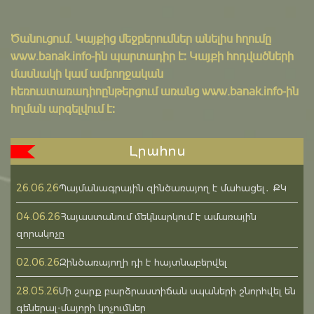
Ծանուցում․ Կայքից մեջբերումներ անելիս հղումը
www.banak.info
-ին պարտադիր է: Կայքի հոդվածների
մասնակի կամ ամբողջական
հեռուստառադիոընթերցում առանց www.banak.info-ին
հղման արգելվում է:
Լրահոս
26.06.26
Պայմանագրային զինծառայող է մահացել․ ՔԿ
04.06.26
Հայաստանում մեկնարկում է ամառային
զորակոչը
02.06.26
Զինծառայողի դի է հայտնաբերվել
28.05.26
Մի շարք բարձրաստիճան սպաների շնորհվել են
գեներալ-մայորի կոչումներ