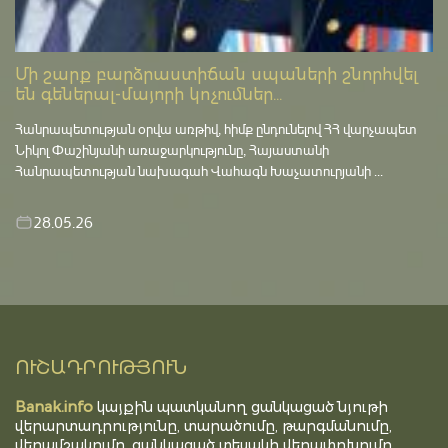
Մի շարք բարձրաստիճան սպաների շնորհվել
են գեներալ-մայորի կոչումներ...
Հանրապետության օրվա առթիվ, հիմք ընդունելով ՀՀ վարչապետ
Նիկոլ Փաշինյանի առաջարկությունը, Հայաստանի
Հանրապետության նախագահ Վահագն Խաչատուրյանի ...
28.05.26
ՈՒՇԱԴՐՈՒԹՅՈՒՆ
Banak.info
կայքին պատկանող ցանկացած նյութի
վերարտադրությունը, տարածումը, թարգմանումը,
վերամշակումը, ցանկացած տեսակի վերափոխումը,