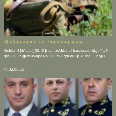
Զինծառայողի դի է հայտնաբերվել...
Հունիսի 2-ին՝ ժամը 00:10-ի սահմաններում, հայտնաբերվել է ՊՆ N
զորամասի զինծառայող Արամայիս Մերուժանի Գևորգյանի դին. ...
02.06.26