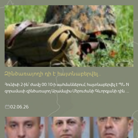
Զինծառայողի դի է հայտնաբերվել...
Հունիսի 2-ին՝ ժամը 00:10-ի սահմաններում, հայտնաբերվել է ՊՆ N
զորամասի զինծառայող Արամայիս Մերուժանի Գևորգյանի դին. ...
02.06.26