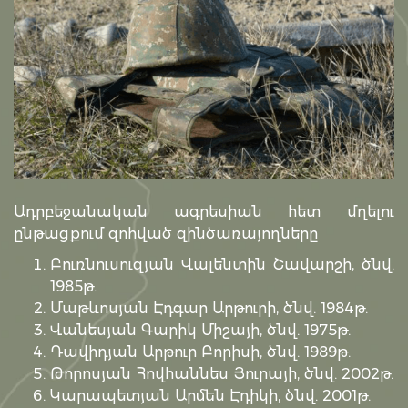
Ադրբեջանական ագրեսիան հետ մղելու
ընթացքում զոհված զինծառայողները
Բուռնուսուզյան Վալենտին Շավարշի, ծնվ.
1985թ.
Մաթևոսյան Էդգար Արթուրի, ծնվ. 1984թ.
Վանեսյան Գարիկ Միշայի, ծնվ. 1975թ.
Դավիդյան Արթուր Բորիսի, ծնվ. 1989թ.
Թորոսյան Հովհաննես Յուրայի, ծնվ. 2002թ.
Կարապետյան Արմեն Էդիկի, ծնվ. 2001թ.