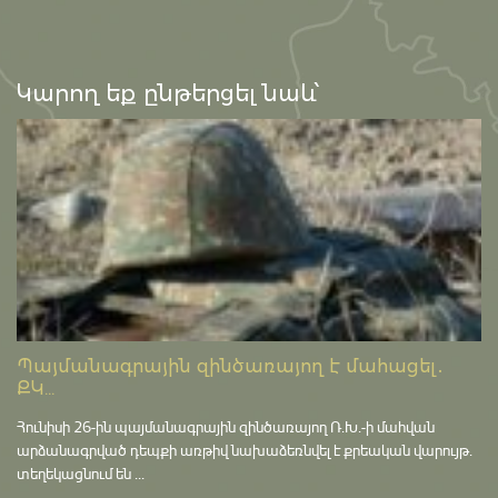
Կարող եք ընթերցել նաև՝
Պայմանագրային զինծառայող է մահացել․
ՔԿ...
Հունիսի 26-ին պայմանագրային զինծառայող Ռ.Խ.-ի մահվան
արձանագրված դեպքի առթիվ նախաձեռնվել է քրեական վարույթ․
տեղեկացնում են ...