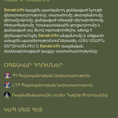
Banak.info
կայքին պատկանող ցանկացած նյութի
վերարտադրությունը, տարածումը, թարգմանումը,
վերամշակումը, ցանկացած տեսակի վերափոխումը,
հեռարձակումը, հրապարակային ցուցադրումը և
ցանկացած այլ ձևով օգտագործելիս, պետք է
Banak.info
վերնագրում նշել
անվանումը և տեքստի
առաջին պարբերությունում ներառել «ԱՅՍ ՄԱՍԻՆ
Banak.info
ՏԵՂԵԿԱՑՆՈՒՄ Է
ռազմական
մասնագիտացված կայքը» արտահայտությունը։
ՕԳՏԱԿԱՐ ՀՂՈՒՄՆԵՐ
ՀՀ Պաշտպանության նախարարություն
ԼՂՀ Պաշտպանության նախարարություն
Ռազմաճակատային լուրեր Դավիթ Թորոսյանից
ԿԱՊ ՄԵԶ ՀԵՏ