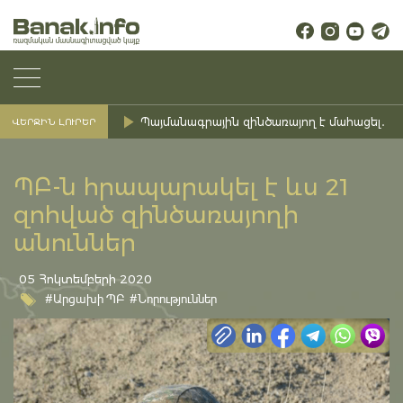
Պայմանագրային զինծառայող է մահացել․ Ք
ՎԵՐՋԻՆ ԼՈՒՐԵՐ
ՊԲ-ն հրապարակել է ևս 21
զոհված զինծառայողի
անուններ
05 Հոկտեմբերի 2020
#Արցախի ՊԲ
#Նորություններ