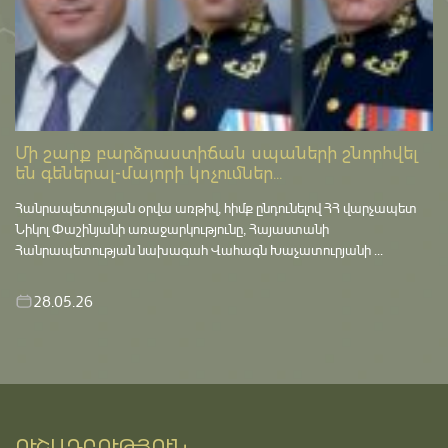
Մի շարք բարձրաստիճան սպաների շնորհվել
են գեներալ-մայորի կոչումներ...
Հանրապետության օրվա առթիվ, հիմք ընդունելով ՀՀ վարչապետ
Նիկոլ Փաշինյանի առաջարկությունը, Հայաստանի
Հանրապետության նախագահ Վահագն Խաչատուրյանի ...
28.05.26
ՈՒՇԱԴՐՈՒԹՅՈՒՆ