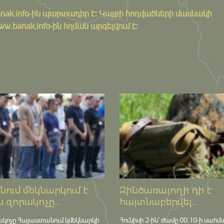
nak.info
-ին պարտադիր է: Կայքի հոդվածների մասնակի
banak.info-ին հղման արգելվում է:
ում մեկնարկում է
Զինծառայողի դի է
 զորակոչը...
հայտնաբերվել...
ակոչը Հայաստանում կմեկնարկի
Հունիսի 2-ին՝ ժամը 00:10-ի սահմ