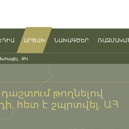
ԵԴԻԱ
ԱՐՑԱԽ
ՆԱԽԱԳԾԵՐ
ՌԱԶՄԱԿԱ
մահացել․ ՔԿ
դաշտում թողնելով
, հետ է շպրտվել. ԱՀ