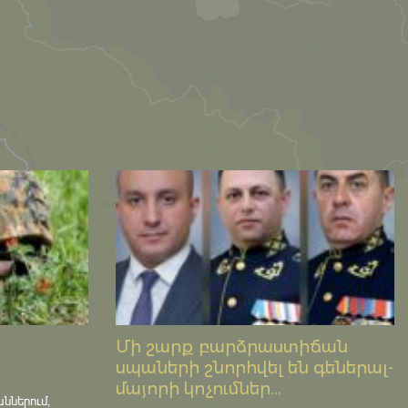
Մի շարք բարձրաստիճան
սպաների շնորհվել են գեներալ-
մայորի կոչումներ...
աններում,