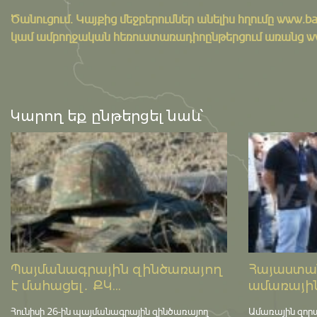
Ծանուցում․ Կայքից մեջբերումներ անելիս հղումը
www.ba
կամ ամբողջական հեռուստառադիոընթերցում առանց www.
Կարող եք ընթերցել նաև՝
Պայմանագրային զինծառայող
Հայաստան
է մահացել․ ՔԿ...
ամառային
Հունիսի 26-ին պայմանագրային զինծառայող
Ամառային զոր