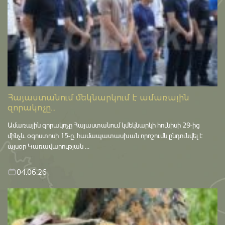
Հայաստանում մեկնարկում է ամառային
զորակոչը...
Ամառային զորակոչը Հայաստանում կմեկնարկի հունիսի 29-ից
մինչև օգոստոսի 15-ը․ համապատասխան որոշումն ընդունվել է
այսօր Կառավարության ...
04.06.26