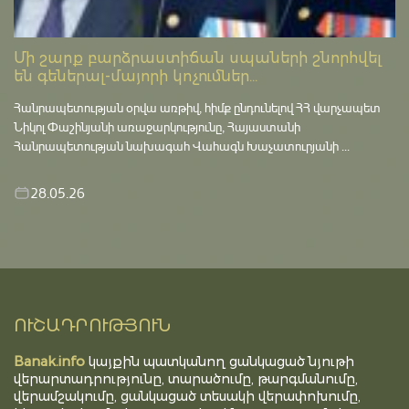
Մի շարք բարձրաստիճան սպաների շնորհվել
են գեներալ-մայորի կոչումներ...
Հանրապետության օրվա առթիվ, հիմք ընդունելով ՀՀ վարչապետ
Նիկոլ Փաշինյանի առաջարկությունը, Հայաստանի
Հանրապետության նախագահ Վահագն Խաչատուրյանի ...
28.05.26
ՈՒՇԱԴՐՈՒԹՅՈՒՆ
Banak.info
կայքին պատկանող ցանկացած նյութի
վերարտադրությունը, տարածումը, թարգմանումը,
վերամշակումը, ցանկացած տեսակի վերափոխումը,