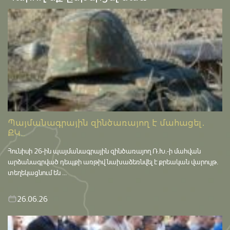
Պայմանագրային զինծառայող է մահացել․
ՔԿ...
Հունիսի 26-ին պայմանագրային զինծառայող Ռ.Խ.-ի մահվան
արձանագրված դեպքի առթիվ նախաձեռնվել է քրեական վարույթ․
տեղեկացնում են ...
26.06.26