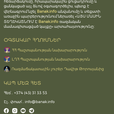
հեռարձակումը, հրապարակային ցուցադրումը և
ցանկացած այլ ձևով օգտագործելիս, պետք է
Banak.info
վերնագրում նշել
անվանումը և տեքստի
առաջին պարբերությունում ներառել «ԱՅՍ ՄԱՍԻՆ
Banak.info
ՏԵՂԵԿԱՑՆՈՒՄ Է
ռազմական
մասնագիտացված կայքը» արտահայտությունը։
ՕԳՏԱԿԱՐ ՀՂՈՒՄՆԵՐ
ՀՀ Պաշտպանության նախարարություն
ԼՂՀ Պաշտպանության նախարարություն
Ռազմաճակատային լուրեր Դավիթ Թորոսյանից
ԿԱՊ ՄԵԶ ՀԵՏ
Հեռ՝․ +374 (43) 31 33 53
Էլ․ փոստ՝․
info@banak.info