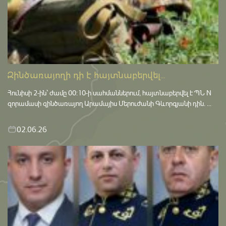
Զինծառայողի դի է հայտնաբերվել...
Հունիսի 2-ին՝ ժամը 00:10-ի սահմաններում, հայտնաբերվել է ՊՆ N
զորամասի զինծառայող Արամայիս Մերուժանի Գևորգյանի դին. ...
02.06.26